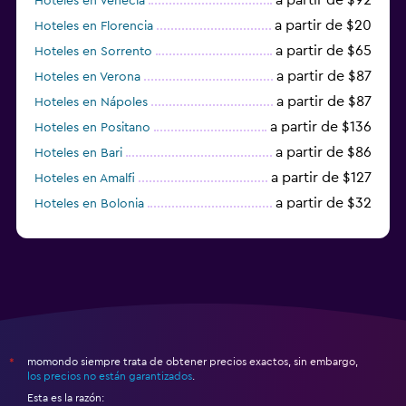
Hoteles en Venecia
a partir de $20
Hoteles en Florencia
a partir de $65
Hoteles en Sorrento
a partir de $87
Hoteles en Verona
a partir de $87
Hoteles en Nápoles
a partir de $136
Hoteles en Positano
a partir de $86
Hoteles en Bari
a partir de $127
Hoteles en Amalfi
a partir de $32
Hoteles en Bolonia
a partir de $83
Hoteles en Turín
momondo siempre trata de obtener precios exactos, sin embargo,
*
los precios no están garantizados
.
Esta es la razón: