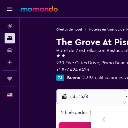
Vuelos
Ofertas de hotel
Hoteles en América del 
Alojamientos
The Grove At Pi
Autos
Hotel de 2 estrellas con Restauran
2 estrellas
Planifica con IA
230 Five Cities Drive, Pismo Beac
+1 877 424 6423
Bueno
2.393 calificaciones v
7,1
Trips
Español
sáb. 15/8
-
2 huéspedes, 1 habitación