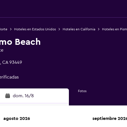
Norte
Hoteles en Estados Unidos
Hoteles en California
Hoteles en Pis
smo Beach
te
h, CA 93449
erificadas
Fotos
dom. 16/8
agosto 2026
septiembre 202