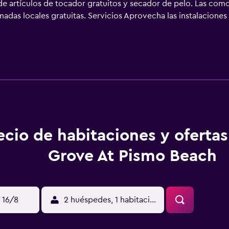
e artículos de tocador gratuitos y secador de pelo. Las com
adas locales gratuitas. Servicios Aprovecha las instalaciones 
 Este hotel también ofrece acceso a internet por wifi gratuito
 y otros Tendrás servicio de recepción las 24 horas, personal
stacionamiento gratis disponible. Ubicación del establecimie
n céntrica en Pismo Beach, a cinco minutos en auto de Pismo
a 23,9 km de Universidad Politécnica Estatal de California, S
iones Se realizarán obras de renovación en la propiedad desd
 Las obras afectarán a las siguientes áreas: Lobby Durante la
aciones de negocios Durante la renovación, el hotel hará todo 
 Se te solicitará que pagues los siguientes cargos en la prop
ecio de habitaciones y oferta
os que nos proporcionó la propiedad. Cargos Opcionales Los ca
a anterior puede estar incompleta. Además, es posible que los
Grove At Pismo Beach
ckin empieza a las 16:00 El Checkin termina a las 01:00 La E
según la política de la propiedad. Es posible que se solicit
s y una tarjeta de crédito en el check-in para cubrir cualquie
. Están sujetas a disponibilidad al momento del check-in y pu
 16/8
2 huéspedes, 1 habitación
to; no se acepta efectivo. Esta propiedad se reserva el derech
medidas de seguridad de la propiedad incluyen detector de m