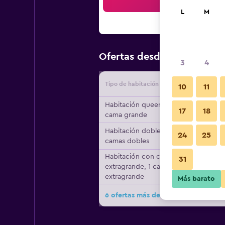
Bus
L
M
$148
Ofertas desde
/
Oferta m
3
4
Tipo de habitación
Proveedo
10
11
Habitación queen, 1
17
18
cama grande
Habitación doble, 2
24
25
camas dobles
Habitación con cama
31
extragrande, 1 cama
extragrande
Más barato
6 ofertas más de The Grove At Pism