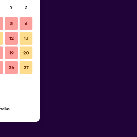
S
D
5
6
12
13
19
20
26
27
rellas