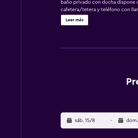
baño privado con ducha dispone d
cafetera/tetera y teléfono con llam
libre y una bañera de hidromasaje.
Leer más
expendedora. Serivicos de negocios
comunes a tu disposición. Hay un e
Pismo Beach, tendrás una ubicació
Hospédate en este hotel y estarás 
de las Mariposas Monarca. Renovac
de 2023 (fechas sujetas a cambio).
las siguientes instalaciones:Instal
las molestias. Cargos Obligatorios
Pr
estadía. Incluimos todos los carg
un cargo adicional del 4%. La list
sujetos a cambios. Check-In El Che
cargo por cada persona adicional, 
por las autoridades gubernamentale
especiales no se pueden garantizar
sáb. 15/8
-
dom.
propiedad acepta tarjetas de crédi
huésped antes de su llegada. Las 