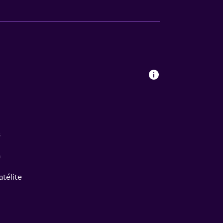
s
a
atélite