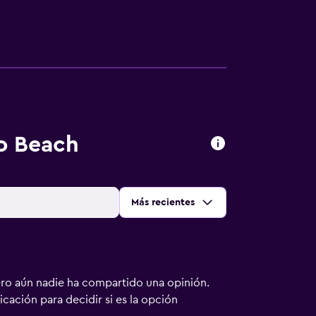
o Beach
Ordenar por
:
Más recientes
ero aún nadie ha compartido una opinión.
bicación para decidir si es la opción