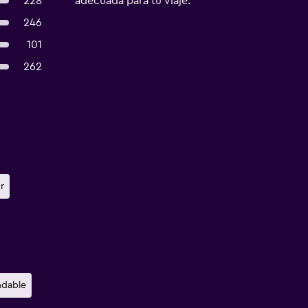
228
adecuada para tu viaje.
246
101
262
r
ndable