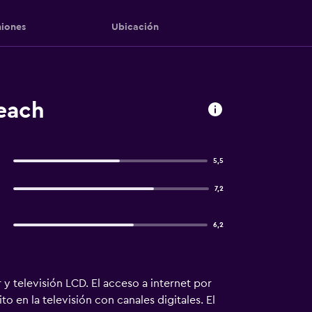
iones
Ubicación
each
5,5
7,2
6,2
y televisión LCD. El acceso a internet por
 en la televisión con canales digitales. El