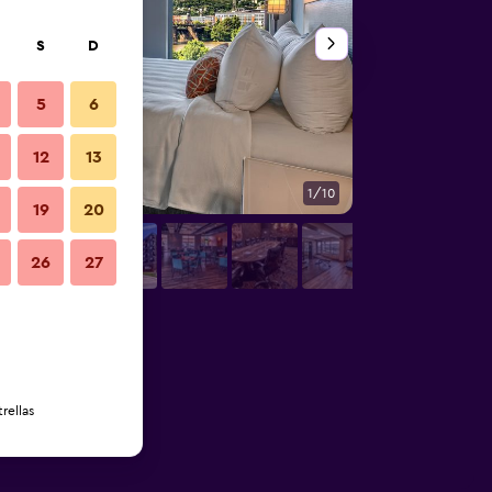
S
D
5
6
12
13
1/10
Habitación
19
20
26
27
rellas