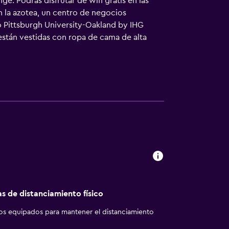
. Podrás disfrutar de wifi gratis en las
n la azotea, un centro de negocios
go Pittsburgh University-Oakland by IHG
están vestidas con ropa de cama de alta
cripción. Los baños están equipados con
s pueden navegar por la web gracias a
torio y teléfono. Las habitaciones también
ión y es posible solicitar juegos de cama
as de distanciamiento físico
los equipados para mantener el distanciamiento