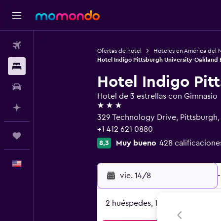
Vuelos
Ofertas de hotel
Hoteles en América del 
Hotel Indigo Pittsburgh University-Oakland 
Alojamientos
Hotel Indigo Pit
Autos
Hotel de 3 estrellas con Gimnasio
3 estrellas
Planifica con IA
329 Technology Drive, Pittsburgh,
+1 412 621 0880
Trips
Muy bueno
428 calificacione
8,3
Español
vie. 14/8
-
2 huéspedes, 1 habitación