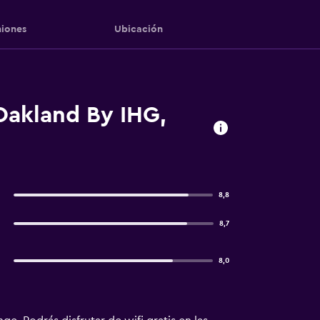
iones
Ubicación
Oakland By IHG,
8,8
8,7
8,0