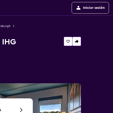
Iniciar sesión
ttsburgh
y IHG
6