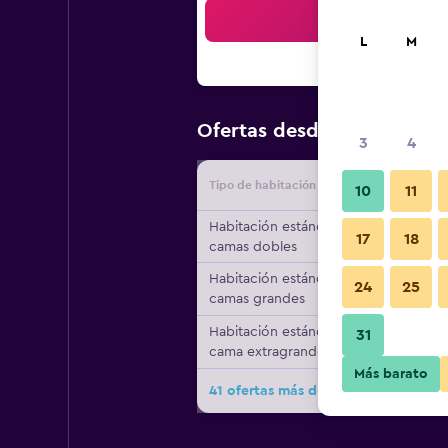
Bus
L
M
$106
Ofertas desde
/
Oferta m
3
4
Tipo de habitación
Proveedo
10
11
Habitación estándar, 2
17
18
camas dobles
Habitación estándar, 2
24
25
camas grandes
Habitación estándar, 1
31
cama extragrande
Más barato
41 ofertas más de Hotel Indigo Pitt