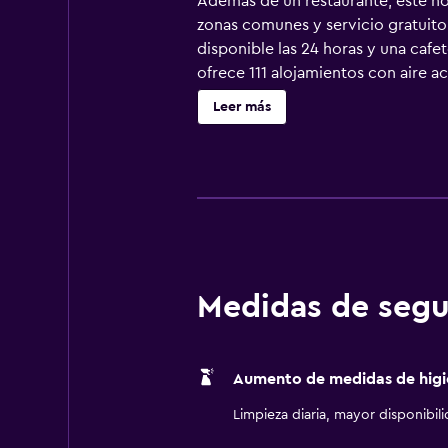
Además de un restaurante, este hot
zonas comunes y servicio gratuito 
disponible las 24 horas y una cafe
ofrece 111 alojamientos con aire a
calidad. Se ofrece una televisión 
Leer más
ducha con cabezal de ducha tipo l
nuestro acceso a Internet wifi gra
incluyen tabla de planchar con pla
hipoalergénicos. Los servicios de 
Medidas de segu
Aumento de medidas de higi
Limpieza diaria, mayor disponibil