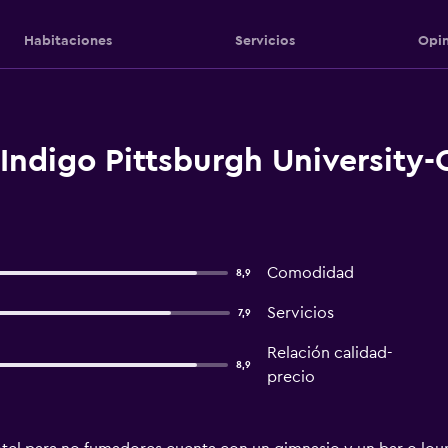
Habitaciones
Servicios
Opin
Indigo Pittsburgh University-
Comodidad
8,9
Servicios
7,9
Relación calidad-
8,9
precio