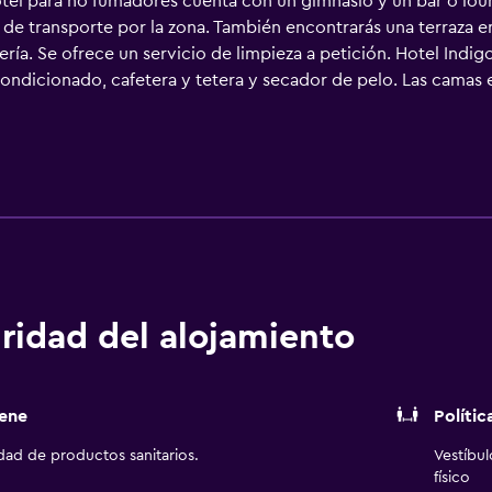
el para no fumadores cuenta con un gimnasio y un bar o lounge
de transporte por la zona. También encontrarás una terraza e
tería. Se ofrece un servicio de limpieza a petición. Hotel Indi
condicionado, cafetera y tetera y secador de pelo. Las camas 
de pantalla plana de 43 pulgadas con canales digitales de sus
luvia y artículos de higiene personal gratuitos. Los huéspede
tis. Los servicios para las personas de negocios incluyen escri
ncha y cortinas opacas. Se ofrece servicio de limpieza a petic
ocio y esparcimiento en este hotel incluyen gimnasio.
ridad del alojamiento
ene
Polític
idad de productos sanitarios.
Vestíbu
físico