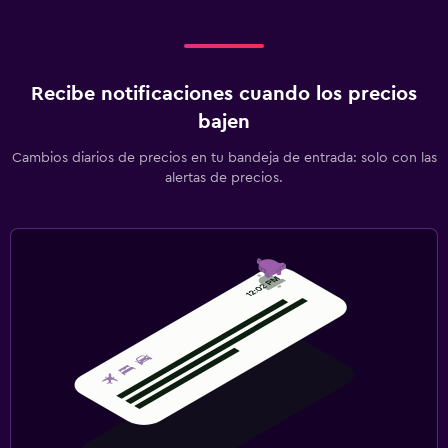
Sala de estar/TV compartida
Libros
TV
Recibe notificaciones cuando los precios
Reproductor de DVD
bajen
Cambios diarios de precios en tu bandeja de entrada: solo con las
Baño
alertas de precios.
Secador de pelo
Albornoz
Baño privado
Ducha
Baño adicional
Baño pequeño adicional
Aseo
Papel higiénico