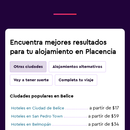
Comidas para niños
Buffet infantil
Equipo infantil para zona de juegos al aire libre
Periquera
Encuentra mejores resultados
para tu alojamiento en Placencia
Lavandería
Lavandería
Otras ciudades
Alojamientos alternativos
Servicio de planchado
Plancha y tabla de planchar
Voy a tener suerte
Completa tu viaje
Secadora
Ciudades populares en Belice
Lavadora
a partir de $17
Hoteles en Ciudad de Belice
Salud y seguridad
a partir de $59
Hoteles en San Pedro Town
Limpieza diaria
a partir de $34
Hoteles en Belmopán