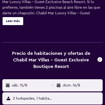
Mar Luxury Villas - Guest Exclusive Beach Resort. Si lo
prefieres, también tienes 2 piscinas al aire libre en las que
darte un chapuzón. Chabil Mar Luxury Villas - Guest
Exclusive Beach Resort ofrece 21 alojamientos con
Leer más
lavadora/secadora y reproductor de DVD. Las
habitaciones disponen de patio con mobiliario. Estos
alojamientos con mobiliario y decoración diferentes
disponen de una zona de estar separada. Las camas tienen
colchones viscoelásticos y están vestidas con sábanas de
algodón egipcio, edredón de plumas y ropa de cama de
Precio de habitaciones y ofertas de
alta calidad. Se ofrece una televisión de pantalla plana de
Chabil Mar Villas - Guest Exclusive
42 pulgadas con canales por cable. En este complejo de 4
Boutique Resort
estrellas, los alojamientos incluyen cocina con
frigorífico/congelador grande, placa de cocina,
microondas y comedor independiente. Los baños están
sáb. 15/8
-
dom. 16/8
equipados con ducha, albornoces, artículos de higiene
personal gratuitos y secador de pelo. Este complejo en
Placentia ofrece acceso a Internet wifi gratis. Entre las
2 huéspedes, 1 habitación
comodidades especialmente pensadas para las personas