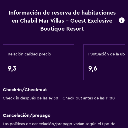
Buceo
Información de reserva de habitaciones
Buceo
en Chabil Mar Villas - Guest Exclusive
Entretenimiento nocturno
Boutique Resort
Clases de cocina
Paseos a caballo
Bolera
Relación calidad-precio
Puntuación de la ubi
Instalaciones para deportes acuáticos
9,3
9,6
Senderismo
Cocina
Check-in/Check-out
Copas
Check-in después de las 14:30 - Check-out antes de las 11:00
Utensilios de cocina
Cocina
Cancelación/prepago
Licuadora
Las políticas de cancelación/prepago varían según el tipo de