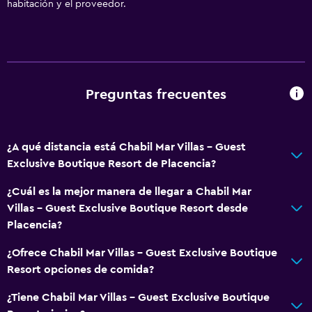
habitación y el proveedor.
Lavavajillas
Horno
Microondas
Cocina
Preguntas frecuentes
Máquina para hacer hielo
Tetera/cafetera
Tostadora
¿A qué distancia está Chabil Mar Villas - Guest
Nevera
Exclusive Boutique Resort de Placencia?
Cafetera
¿Cuál es la mejor manera de llegar a Chabil Mar
Comedor
Villas - Guest Exclusive Boutique Resort desde
Placencia?
General
¿Ofrece Chabil Mar Villas - Guest Exclusive Boutique
Habitaciones familiares
Resort opciones de comida?
Vista al jardín
¿Tiene Chabil Mar Villas - Guest Exclusive Boutique