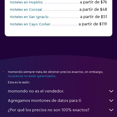
a partir de $76
Hoteles en Hopkins
Seguridad las 24 horas
a partir de $48
Hoteles en Corozal
Botiquín de primeros auxilios
a partir de $51
Hoteles en San Ignacio
Caja fuerte
a partir de $119
Hoteles en Cayo Corker
Productos de limpieza
Estacionamiento y transporte
Estacionamiento gratuito
Estacionamiento privado
Servicio de traslado (gratis)
momondo siempre trata de obtener precios exactos, sin embargo,
*
Valet parking
los precios no están garantizados
.
Esta es la razón:
Habitación
momondo no es el vendedor.
Enchufe cerca de la cama
Agregamos montones de datos para ti
Sofá cama
¿Por qué los precios no son 100% exactos?
Armario o clóset