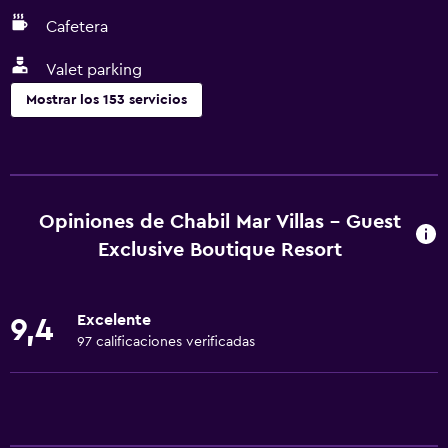
Cafetera
Valet parking
Mostrar los 153 servicios
Actividades
Observación de ballenas
Tienda de regalos
Opiniones de Chabil Mar Villas - Guest
Ecoturismo
Exclusive Boutique Resort
Bicicletas
Pesca
Excelente
9,4
Juegos de mesa/rompecabezas
97 calificaciones verificadas
Canotaje
Ciclismo
Submarinismo