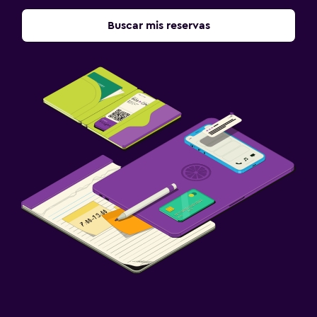
Restaurante
Buscar mis reservas
Bar/lounge
La comida se puede entregar en el alojamiento
Comedor
Bar de tapas
Desayuno en la habitación
Mesa de comedor
Sistema de entretenimiento
Videoteca
TV de pantalla plana
TV por cable o vía satélite
Videojuegos
Biblioteca