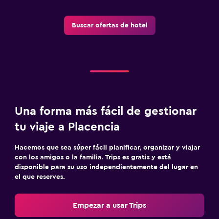
Unidad ubicada en la planta baja
Unidad accesible para personas en silla de ruedas
Buscar ofertas de hotel
Hipoalergénico
Almohada sin plumas
Áreas designadas para fumadores
Entrada privada
Habitaciones para no fumadores disponibles
Una forma más fácil de gestionar
Accesibilidad
tu viaje a Placencia
Ascensor
Plantas superiores accesibles por escaleras
Hacemos que sea súper fácil planificar, organizar y viajar
con los amigos o la familia. Trips es gratis y está
disponible para su uso independientemente del lugar en
Comedor
el que reserves.
Servicio de entrega de comida
Almuerzos para llevar
Empezar a usar Trips
Menús para dietas especiales (bajo petición)