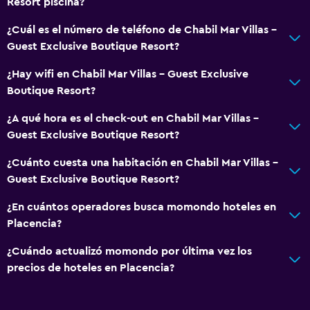
Vista al patio interior
Resort piscina?
Posibilidad de habitaciones conectadas
¿Cuál es el número de teléfono de Chabil Mar Villas -
Vista a punto de interés
Guest Exclusive Boutique Resort?
Vista a la piscina
¿Hay wifi en Chabil Mar Villas - Guest Exclusive
Espacio de almacenamiento
Boutique Resort?
Vista al mar
¿A qué hora es el check-out en Chabil Mar Villas -
Zona de estar
Guest Exclusive Boutique Resort?
Adosado
¿Cuánto cuesta una habitación en Chabil Mar Villas -
Sofá
Guest Exclusive Boutique Resort?
Insonorización
¿En cuántos operadores busca momondo hoteles en
Teléfono
Placencia?
Piso de mosaico/mármol
¿Cuándo actualizó momondo por última vez los
precios de hoteles en Placencia?
Servicios y facilidades
Renta de autos