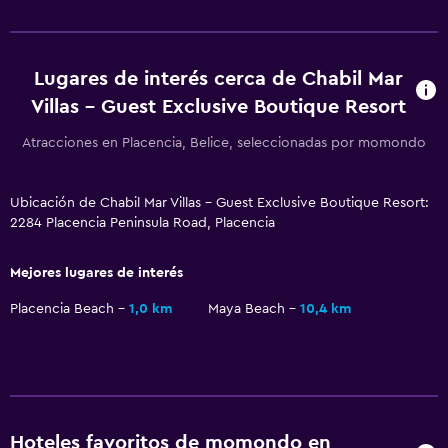
Servicio de despertador
Servicio de conserjería
Lugares de interés cerca de Chabil Mar
Cambio de divisas
Villas - Guest Exclusive Boutique Resort
Instalaciones para reuniones
Atracciones en Placencia, Belice, seleccionadas por momondo
Servicio de habitaciones
Mostrador de información turística
Ubicación de Chabil Mar Villas - Guest Exclusive Boutique Resort:
Acceso con llave
2284 Placencia Peninsula Road, Placencia
Masaje de pies
Mejores lugares de interés
Check-out exprés
Placencia Beach
1,0 km
Maya Beach
10,4 km
Check-in/check-out privado
Caja fuerte
Botella de agua
Servicios básicos
Hoteles favoritos de momondo en