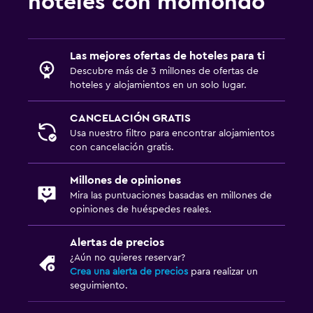
hoteles con momondo
Aire libre
Comedor al aire libre
Muebles de exterior
Las mejores ofertas de hoteles para ti
Descubre más de 3 millones de ofertas de
Chimenea exterior
hoteles y alojamientos en un solo lugar.
Área de picnic
CANCELACIÓN GRATIS
Playa privada
Usa nuestro filtro para encontrar alojamientos
Jardín
con cancelación gratis.
Terraza/patio
Millones de opiniones
Sillas de playa
Mira las puntuaciones basadas en millones de
Toallas de playa
opiniones de huéspedes reales.
Parrilla
Alertas de precios
Terraza
¿Aún no quieres reservar?
Crea una alerta de precios
para realizar un
seguimiento.
Accesibilidad y adecuación