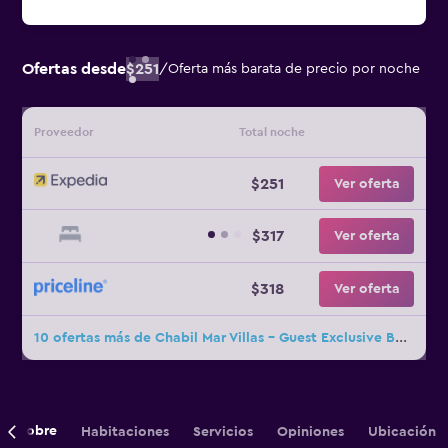
Ofertas desde
$251
/
Oferta más barata de precio por noche
Proveedor
Total noche
$251
Ver oferta
$317
Ver oferta
$318
Ver oferta
10 ofertas más de Chabil Mar Villas - Guest Exclusive Boutique Resort
Sobre
Habitaciones
Servicios
Opiniones
Ubicación