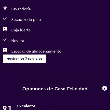
Lavandería
Secador de pelo
Caja fuerte
Nevera
Espacio de almacenamiento
Mostrar los 7 servicios
Servicios básicos
Wifi gratis
Aire acondicionado
Opiniones de Casa Felicidad
Baño
Excelente
9,1
Secador de pelo