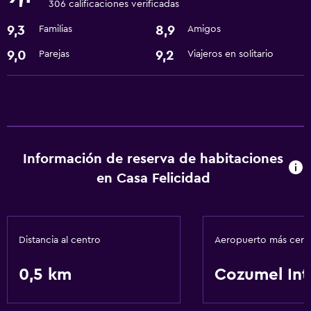
306 calificaciones verificadas
9,3
8,9
Familias
Amigos
Lavandería
Lavandería
9,0
9,2
Parejas
Viajeros en solitario
Comedor
Nevera
General
Información de reserva de habitaciones
Espacio de almacenamiento
en Casa Felicidad
Salud y seguridad
Caja fuerte
Distancia al centro
Aeropuerto más cer
0,5 km
Cozumel Int