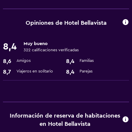
Servicios y facilidades
Servicio de habitaciones
Instalaciones para reuniones
Opiniones de Hotel Bellavista
Accesibilidad y adecuación
Muy bueno
8,4
Ascensor
322 calificaciones verificadas
8,6
8,4
Amigos
Familias
Baño
Secador de pelo
8,7
8,4
Viajeros en solitario
Parejas
Lavandería
Lavandería
Actividades
Información de reserva de habitaciones
Bicicletas
en Hotel Bellavista