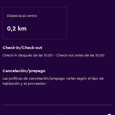
General
Espacio de almacenamiento
Distancia al centro
0,2 km
Salud y seguridad
Caja fuerte
Check-in/Check-out
Ideal para familias
Check-in después de las 15:00 - Check-out antes de las 10:00
Parque infantil
Cancelación/prepago
Servicios básicos
Las políticas de cancelación/prepago varían según el tipo de
Wifi gratis
habitación y el proveedor.