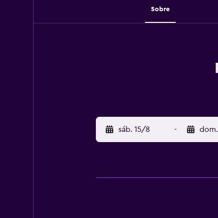
Sobre
sáb. 15/8
-
dom.