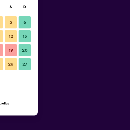
S
D
5
6
12
13
19
20
26
27
rellas