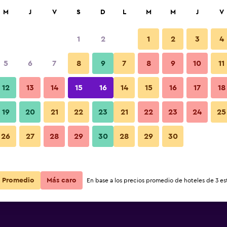
car
M
J
V
S
D
L
M
M
J
V
1
2
1
2
3
4
5
6
7
8
9
7
8
9
10
11
12
13
14
15
16
14
15
16
17
18
Ver precios
19
20
21
22
23
21
22
23
24
25
26
27
28
29
30
28
29
30
Ver precios
Ver precios
Promedio
Más caro
En base a los precios promedio de hoteles de 3 est