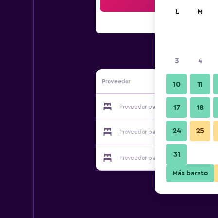
Bus
L
M
3
4
Proveedor
10
11
Proveedor para Melody Hostel
17
18
24
25
Proveedor para Melody Hostel
31
Proveedor para Melody Hostel
Más barato