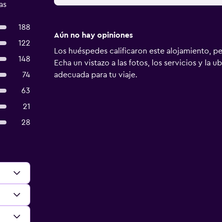
as
188
Aún no hay opiniones
122
Los huéspedes calificaron este alojamiento, p
148
Echa un vistazo a las fotos, los servicios y la u
74
adecuada para tu viaje.
63
21
28