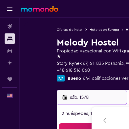
Vuelos
Ofertas de hotel
Hoteles en Europa
Ho
Alojamientos
Melody Hostel
Autos
Propiedad vacacional con Wifi gra
1 estrella
Planifica con IA
Stary Rynek 67, 61-835 Posnania, 
+48 618 516 060
Bueno
644 calificaciones ver
7,7
Trips
Español
sáb. 15/8
-
2 huéspedes, 1 habitación