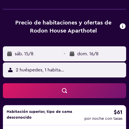
habitaciones están equipadas con hervidor, TV de pantalla
plana y caja fuerte, y algunas también ofrecen patio (en
algunos casos, con vistas al mar). Todas las unidades
cuentan con nevera. Rodon House Aparthotel ofrece
Precio de habitaciones y ofertas de
desayuno buffet o continental. Puerto de Tasos está a 36
Rodon House Aparthotel
km del alojamiento, y Maries Church está a 15 km. El
aeropuerto (Aeropuerto internacional de Kavala) está a 59
km.
sáb. 15/8
-
dom. 16/8
2 huéspedes, 1 habitación
$61
Habitación superior, tipo de cama
desconocido
por noche con tasas