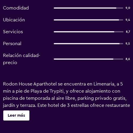
Comodidad
9,0
Ubicación
9,4
Servicios
8,7
Personal
9,5
Relación calidad-
8,6
precio
Rodon House Aparthotel se encuentra en Limenaria, a 5
min a pie de Playa de Trypiti, y ofrece alojamiento con
piscina de temporada al aire libre, parking privado gratis,
jardín y terraza. Este hotel de 3 estrellas ofrece restaurante
y tiene habitaciones con aire acondicionado, wifi gratis y
Leer más
baño privado. El bar es ideal para tomar algo. En el hotel,
todas las habitaciones cuentan con balcón. Todas las