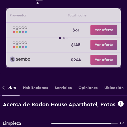
Proveedor
Total noche
$61
Ver oferta
$145
Ver oferta
$244
Ver oferta
Sobre
Habitaciones
Servicios
Opiniones
Ubicación
Acerca de Rodon House Aparthotel, Potos
Limpieza
9,0