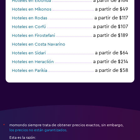
a partir de $164
Hoteles en Elounda
a partir de $49
Hoteles en Míkonos
a partir de $117
Hoteles en Rodas
a partir de $107
Hoteles en Corfú
a partir de $189
Hoteles en Firostefani
Hoteles en Costa Navarino
a partir de $64
Hoteles en Sidari
a partir de $214
Hoteles en Heraclión
a partir de $58
Hoteles en Parikia
Hoteles en Esparta
momondo siempre trata de obtener precios exactos, sin embargo,
*
los precios no están garantizados
.
Esta es la razón: