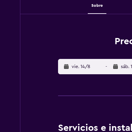
Sobre
Pre
vie. 14/8
-
sáb. 
Servicios e inst