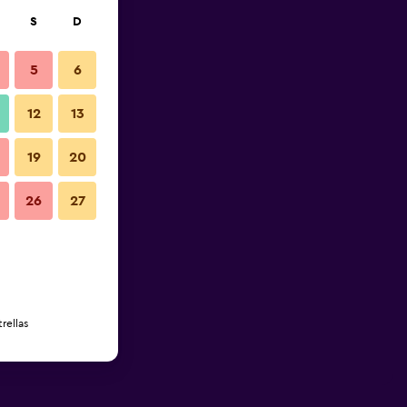
S
D
5
6
12
13
19
20
26
27
rellas