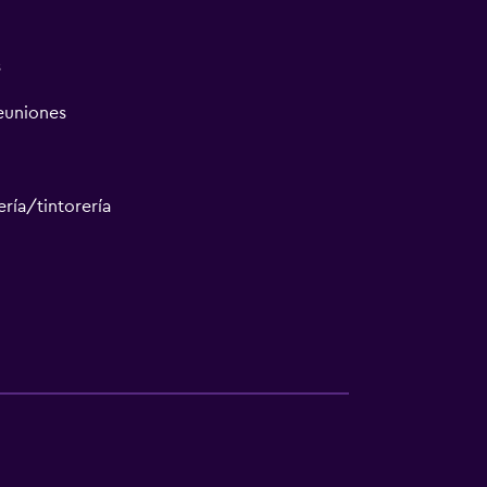
s
reuniones
ría/tintorería