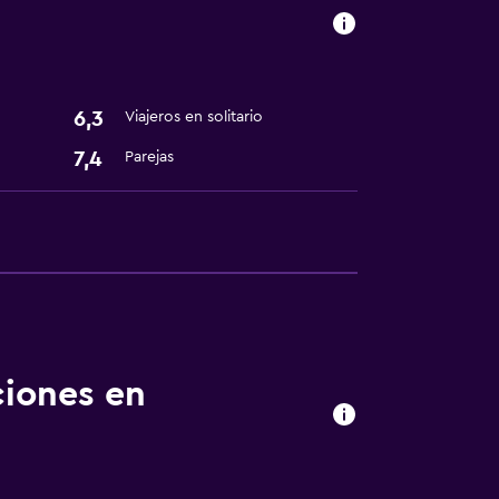
sporte
6,3
Viajeros en solitario
7,4
Parejas
tintorería
ciones en