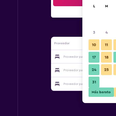
Bus
L
M
3
4
Proveedor
10
11
Proveedor para Tennis
17
18
24
25
Proveedor para Tennis
31
Proveedor para Tennis
Más barato