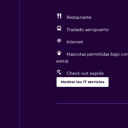
Restaurante
Traslado aeropuerto
Internet
Mascotas permitidas bajo con
extra)
Check-out exprés
Mostrar los 17 servicios
Servicios y facilidades
Centro de negocios
Check-out exprés
Instalaciones para reuniones