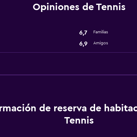
Opiniones de Tennis
Estacionamiento y tran
isponibles
Traslado aeropuerto
6,7
Familias
 (pueden aplicar cargos extra)
Estacionamiento
6,9
Amigos
Lavandería
Servicios de lavandería/
Gimnasio
ormación de reserva de habita
Tenis
Tennis