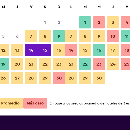
car
M
J
V
S
D
L
M
M
J
V
1
2
1
2
3
4
5
6
7
8
9
7
8
9
10
11
12
13
14
15
16
14
15
16
17
18
Ver precios
19
20
21
22
23
21
22
23
24
25
26
27
28
29
30
28
29
30
Ver precios
Ver precios
Promedio
Más caro
En base a los precios promedio de hoteles de 3 est