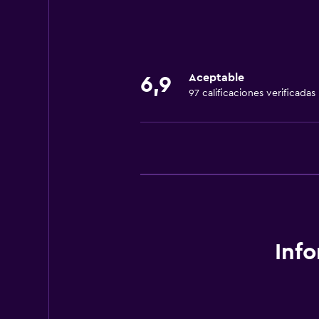
Recepción 24 horas
Accesibilidad y adecuación
Habitaciones para no fumadores d
Aceptable
6,9
97 calificaciones verificadas
Mascotas permitidas bajo consulta
Ascensor
Servicios básicos
Internet
Aire acondicionado
Comedor
Inf
Restaurante