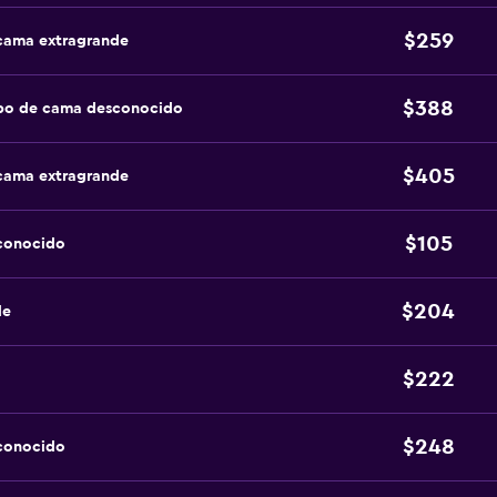
$259
 cama extragrande
$388
ipo de cama desconocido
$405
 cama extragrande
$105
sconocido
$204
de
$222
$248
sconocido