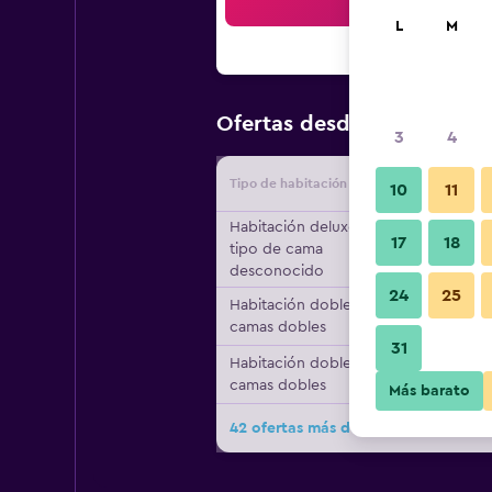
Bus
L
M
$105
Ofertas desde
/
Oferta m
3
4
Tipo de habitación
Proveedo
10
11
Habitación deluxe,
17
18
tipo de cama
desconocido
24
25
Habitación doble, 2
camas dobles
31
Habitación doble, 2
camas dobles
Más barato
42 ofertas más de Courtyard by Mar