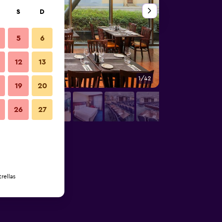
S
D
5
6
12
13
1/42
Sala de conferencia
19
20
26
27
rellas