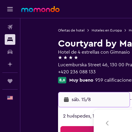
Vuelos
Ofertas de hotel
Hoteles en Europa
H
Alojamientos
Courtyard by Mar
Autos
Hotel de 4 estrellas con Gimnasio
4 estrellas
Planifica con IA
Lucemburska Street 46, 130 00 Pr
+420 236 088 133
Muy bueno
959 calificacione
8,6
Trips
Español
sáb. 15/8
-
2 huéspedes, 1 habitación