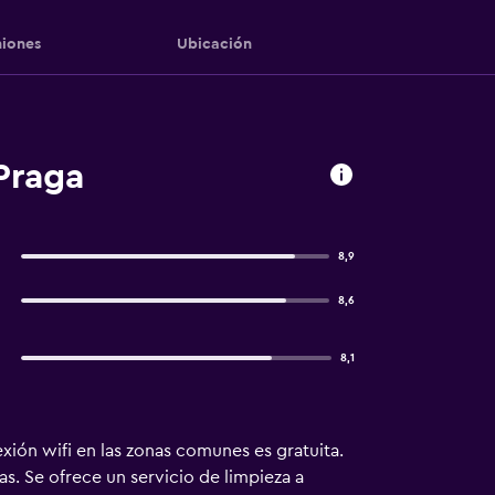
iones
Ubicación
Praga
8,9
8,6
8,1
xión wifi en las zonas comunes es gratuita.
s. Se ofrece un servicio de limpieza a