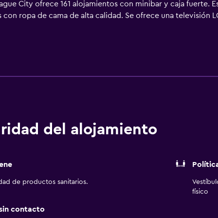
ague City ofrece 161 alojamientos con minibar y caja fuerte. 
 con ropa de cama de alta calidad. Se ofrece una televisión 
 Los huéspedes pueden utilizar los siguientes servicios disponi
 equipados con ducha, artículos de higiene personal gratuitos
tis con una velocidad de 50 Mbps o más. Entre las comodidad
critorio, sillas de oficina y teléfono. Las habitaciones tambi
tar juegos de cama hipoalergénicos y cambio de sábanas. Se of
nto en este hotel incluyen gimnasio.
ridad del alojamiento
ene
Polític
idad de productos sanitarios.
Vestíbu
físico
 sin contacto