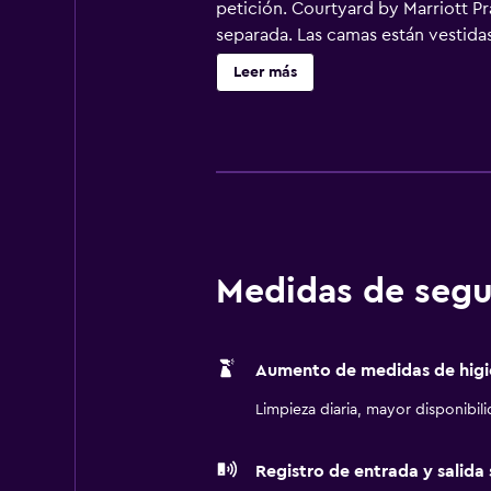
petición. Courtyard by Marriott Pr
separada. Las camas están vestidas
de suscripción y películas de pago.
Leer más
cafetera y tetera. Los baños están
ofrece acceso a Internet wifi gra
en viaje de negocios se incluyen es
cortinas opacas. Es posible solici
Los servicios de ocio y esparcimie
Medidas de segu
Aumento de medidas de higi
Limpieza diaria, mayor disponibil
Registro de entrada y salida