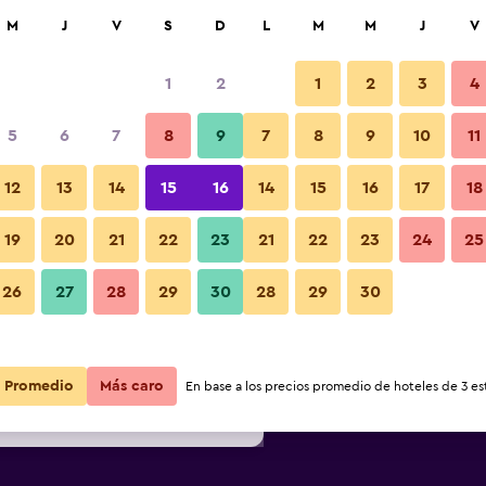
car
M
J
V
S
D
L
M
M
J
V
1
2
1
2
3
4
ás barata de precio por noche
5
6
7
8
9
7
8
9
10
11
Restaurante
r
Total noche
12
13
14
15
16
14
15
16
17
18
19
20
21
22
23
21
22
23
24
25
$105
Ver oferta
Fotos
26
27
28
29
30
28
29
30
$109
Ver oferta
$115
Ver oferta
Promedio
Más caro
En base a los precios promedio de hoteles de 3 est
riott Prague City