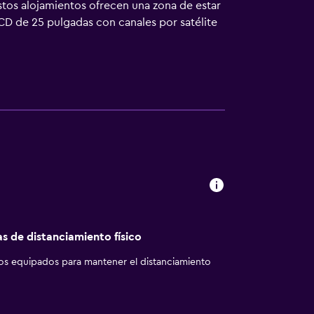
Estos alojamientos ofrecen una zona de estar
LCD de 25 pulgadas con canales por satélite
bles en las habitaciones: frigorífico y
 y secador de pelo. Este hotel en Praga
es especialmente pensadas para las personas
én incluyen tabla de planchar con plancha y
rece servicio de limpieza todos los días.
as de distanciamiento físico
los equipados para mantener el distanciamiento