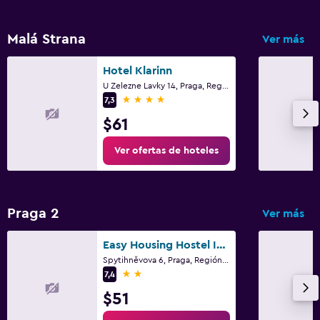
Malá Strana
Ver más
Hotel Klarinn
U Zelezne Lavky 14, Praga, Región de Praga
4 estrellas
7,3
$61
Ver ofertas de hoteles
Praga 2
Ver más
Easy Housing Hostel In Prague
Spytihněvova 6, Praga, Región de Praga
2 estrellas
7,4
$51