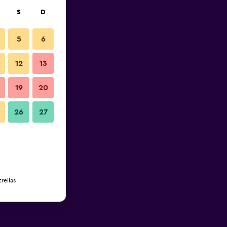
S
D
5
6
12
13
19
20
26
27
rellas