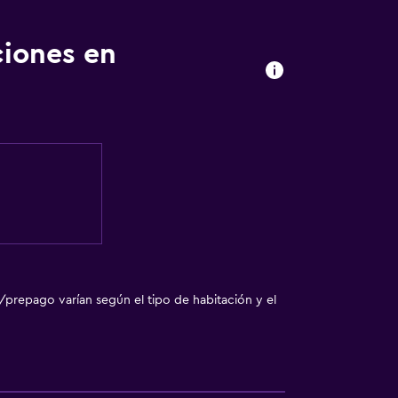
ciones en
 turística
vado
sporte
con cargos)
o
o
go adicional)
/prepago varían según el tipo de habitación y el