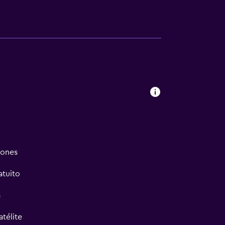
iones
atuito
a
atélite