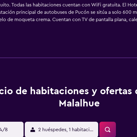
ito. Todas las habitaciones cuentan con WiFi gratuita. El Hot
stación principal de autobuses de Pucón se sitúa a solo 600 m
lo de moqueta crema. Cuentan con TV de pantalla plana, cale
 sirve un desayuno buffet completo que incluye mermeladas re
s. Asimismo, hay servicio de habitaciones. El Malalhue se sitúa
organizar el servicio de enlace con el aeropuerto.
cio de habitaciones y ofertas
Malalhue
14/8
2 huéspedes, 1 habitación