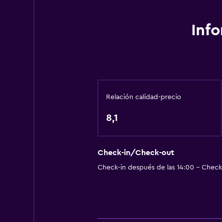
Tina de baño
Secador de pelo
Inf
Aseo
Papel higiénico
Baño privado
Relación calidad-precio
General
Ventana
8,1
Habitaciones familiares
Piso de parquet o madera noble
Check-in/Check-out
Teléfono
Check-in después de las 14:00 - Check-
Espacio de almacenamiento
Sistema de entretenimiento