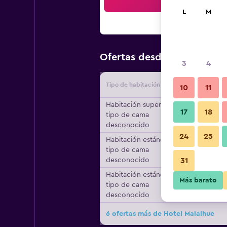
Bus
L
M
$118
Ofertas desde
/
Oferta má
3
4
Tipo de habitación
Proveedo
10
11
Habitación superior,
17
18
tipo de cama
desconocido
24
25
Habitación estándar,
tipo de cama
desconocido
31
Habitación estándar,
Más barato
tipo de cama
desconocido
6 ofertas más de Hotel Malalhue