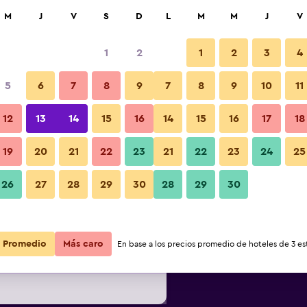
car
M
J
V
S
D
L
M
M
J
V
1
2
1
2
3
4
s barata de precio por noche
5
6
7
8
9
7
8
9
10
11
r
Total noche
12
13
14
15
16
14
15
16
17
18
19
20
21
22
23
21
22
23
24
25
$118
Ver oferta
26
27
28
29
30
28
29
30
$120
Ver oferta
Promedio
Más caro
En base a los precios promedio de hoteles de 3 est
$120
Ver oferta