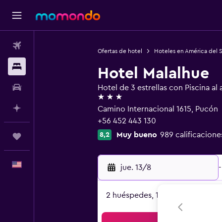
Vuelos
Ofertas de hotel
Hoteles en América del 
Alojamientos
Hotel Malalhue
Autos
Hotel de 3 estrellas con Piscina al a
3 estrellas
Planifica con IA
Camino Internacional 1615, Pucón
+56 452 443 130
Muy bueno
989 calificacione
8,2
Trips
Español
jue. 13/8
-
2 huéspedes, 1 habitación