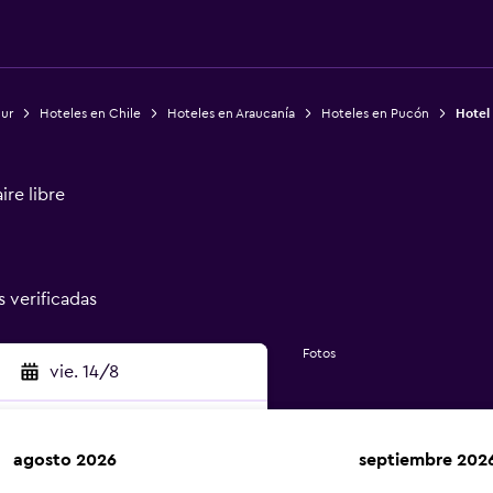
Sur
Hoteles en Chile
Hoteles en Araucanía
Hoteles en Pucón
Hotel
ire libre
s verificadas
Fotos
vie. 14/8
agosto 2026
septiembre 202