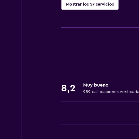
Mostrar los 57 servicios
Servicios básicos
Wifi gratis
Wifi disponible en todas las instal
Internet
Ropa de cama
Toallas
Extinguidor
Muy bueno
8,2
Artículos de aseo gratis
989 calificaciones verificad
Calefacción
Papeleras
Baño
Ducha