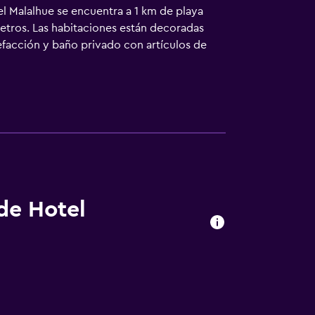
el Malalhue se encuentra a 1 km de playa
etros. Las habitaciones están decoradas
facción y baño privado con artículos de
gionales y panes. El restaurante propone
 a 17 km del centro de esquí. La recepción
 de Hotel