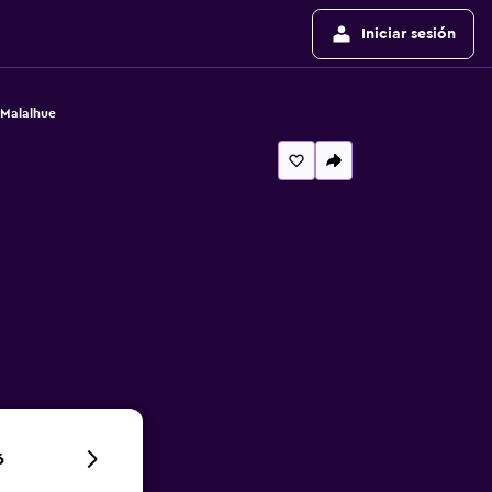
Iniciar sesión
 Malalhue
6