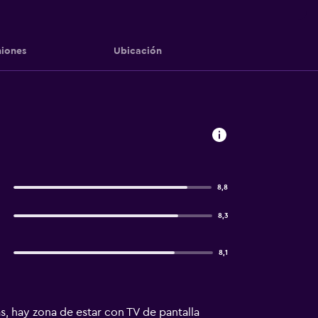
iones
Ubicación
8,8
8,3
8,1
, hay zona de estar con TV de pantalla