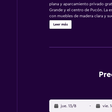
plana y aparcamiento privado gratu
Grande y el centro de Pucón. La e
con muebles de madera clara y sue
aseo gratuitos. Todos los días se
Leer más
platos regionales e internacionale
está abierta las 24 horas y puede 
Pre
jue. 13/8
-
vie. 