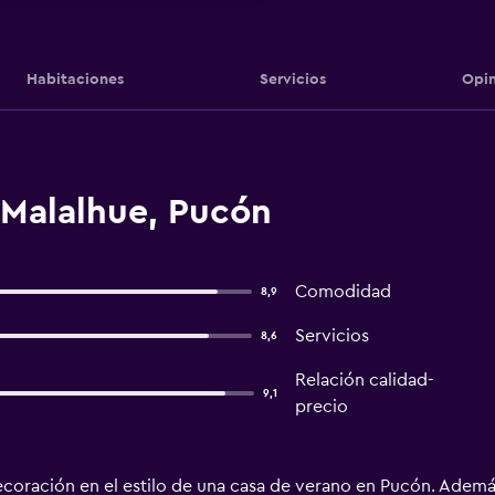
Habitaciones
Servicios
Opin
 Malalhue, Pucón
Comodidad
8,9
Servicios
8,6
Relación calidad-
9,1
precio
ecoración en el estilo de una casa de verano en Pucón. Además