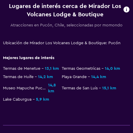
Almuerzos para llevar
Lugares de interés cerca de Mirador Los
Volcanes Lodge & Boutique
Menús para dietas especiales (bajo petición)
Restaurante
Atracciones en Pucón, Chile, seleccionadas por momondo
La comida se puede entregar en el alojamiento
Comedor
Ubicación de Mirador Los Volcanes Lodge & Boutique: Pucón
Desayuno en la habitación
Mejores lugares de interés
Mesa de comedor
Termas de Menetue
13,1 km
Termas Geometricas
14,0 km
Termas de Huife
14,2 km
Playa Grande
14,4 km
Servicios y facilidades
14,8
Servicio de despertador
Museo Mapuche Pucón
Termas de San Luis
15,1 km
km
Servicio de conserjería
Lake Caburgua
5,9 km
Instalaciones para reuniones
Servicio de habitaciones
Mostrador de información turística