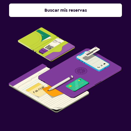
Cámaras CCTV en el exterior
Buscar mis reservas
Seguridad las 24 horas
Botiquín de primeros auxilios
Estacionamiento y transporte
Traslado al aeropuerto (con cargos)
Estacionamiento gratuito
Estacionamiento privado
Servicio de traslado (cargo adicional)
Baño
Secador de pelo
Bañera al aire libre
Baño privado