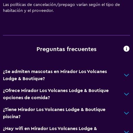
Toallas
Las políticas de cancelación/prepago varían según el tipo de
habitación y el proveedor.
Champú
Adaptador
Acondicionador
Actividades
Preguntas frecuentes
Tienda de regalos
Bicicletas
¿Se admiten mascotas en Mirador Los Volcanes
Sala de juegos
Lodge & Boutique?
Ciclismo
¿Ofrece Mirador Los Volcanes Lodge & Boutique
Esquí
opciones de comida?
Paseos a caballo
¿Tiene Mirador Los Volcanes Lodge & Boutique
Mesa de billar
piscina?
Windsurf
¿Hay wifi en Mirador Los Volcanes Lodge &