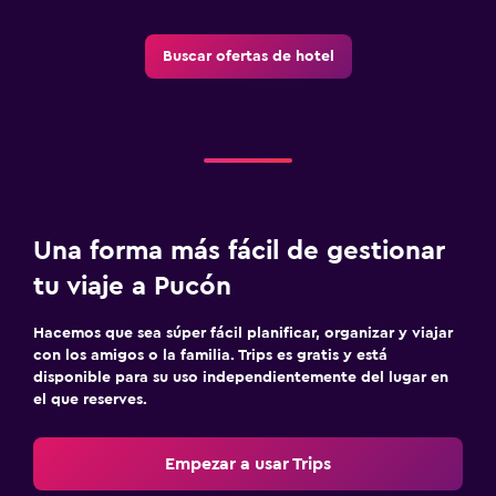
Habitaciones para no fumadores disponibles
Mascotas permitidas bajo consulta (pueden aplicar cargos
Buscar ofertas de hotel
extra)
Habitación hipoalergénica
Aire libre
Área de picnic
Jardín
Una forma más fácil de gestionar
Terraza/patio
tu viaje a Pucón
Parrilla
Hacemos que sea súper fácil planificar, organizar y viajar
Terraza
con los amigos o la familia. Trips es gratis y está
disponible para su uso independientemente del lugar en
el que reserves.
Salud y seguridad
Limpieza diaria
Empezar a usar Trips
Cámaras CCTV en zonas comunes