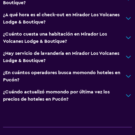
Senderismo
Boutique?
¿A qué hora es el check-out en Mirador Los Volcanes
General
Lodge & Boutique?
Habitaciones familiares
¿Cuánto cuesta una habitación en Mirador Los
Vista al jardín
Volcanes Lodge & Boutique?
Piso de parquet o madera noble
¿Hay servicio de lavandería en Mirador Los Volcanes
Vista a la montaña
Lodge & Boutique?
Espacio de almacenamiento
¿En cuántos operadores busca momondo hoteles en
Chimenea
Pucón?
Zona de estar
¿Cuándo actualizó momondo por última vez los
Sofá
precios de hoteles en Pucón?
Piso de mosaico/mármol
Comedor
Servicio de entrega de comida