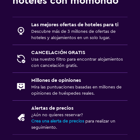
hoteles con momondo
Comidas para niños
Parque infantil
Las mejores ofertas de hoteles para ti
Barreras de seguridad para niños
Descubre más de 3 millones de ofertas de
hoteles y alojamientos en un solo lugar.
Sistema de entretenimiento
CANCELACIÓN GRATIS
TV de pantalla plana
Usa nuestro filtro para encontrar alojamientos
TV por cable o vía satélite
con cancelación gratis.
Biblioteca
Millones de opiniones
Sala de estar/TV compartida
Mira las puntuaciones basadas en millones de
opiniones de huéspedes reales.
TV
Alertas de precios
Accesibilidad y adecuación
¿Aún no quieres reservar?
Crea una alerta de precios
para realizar un
Áreas designadas para fumadores
seguimiento.
Entrada privada