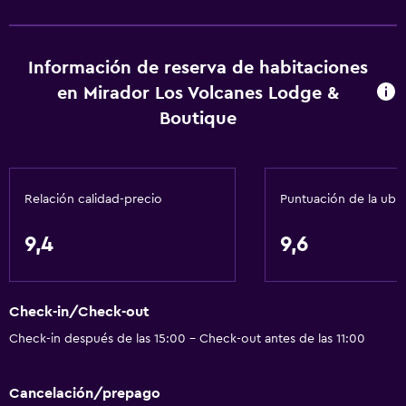
Tostadora
Nevera
Información de reserva de habitaciones
Cafetera
en Mirador Los Volcanes Lodge &
Comedor
Boutique
Servicios básicos
Wifi disponible en todas las instalaciones
Relación calidad-precio
Puntuación de la ubi
Internet
Ventilador
9,4
9,6
Extinguidor
Artículos de aseo gratis
Check-in/Check-out
Calefacción
Check-in después de las 15:00 - Check-out antes de las 11:00
Wifi gratis
Ropa de cama
Cancelación/prepago