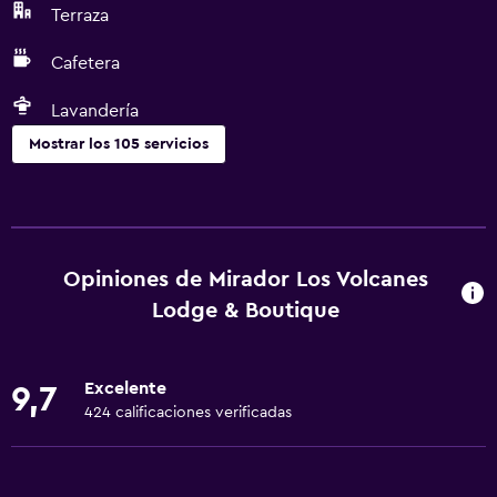
Terraza
Cafetera
Lavandería
Mostrar los 105 servicios
Cocina
Copas
Tetera eléctrica
Opiniones de Mirador Los Volcanes
Utensilios de cocina
Lodge & Boutique
Cocina
Cocineta
Excelente
9,7
Horno
424 calificaciones verificadas
Microondas
Tetera/cafetera