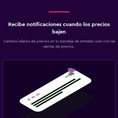
Ducha
Habitación
Enchufe cerca de la cama
Recibe notificaciones cuando los precios
bajen
Sofá cama
Perchero
Cambios diarios de precios en tu bandeja de entrada: solo con las
alertas de precios.
Armario o clóset
Lavandería
Lavandería
Servicios de lavandería/tintorería
Tendedero
Zona de trabajo
Caja fuerte para laptops