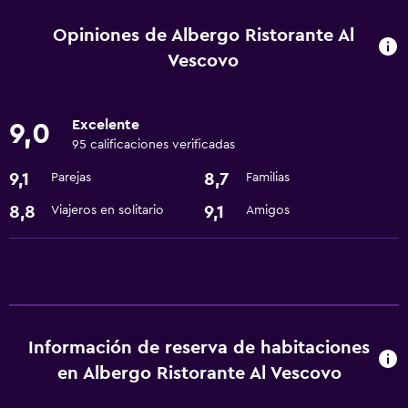
Wifi disponible en todas las instalaciones
Opiniones de Albergo Ristorante Al
Internet
Vescovo
Ropa de cama
Toallas
Excelente
9,0
Extinguidor
95 calificaciones verificadas
Artículos de aseo gratis
9,1
8,7
Parejas
Familias
Calefacción
8,8
9,1
Viajeros en solitario
Amigos
Baño
Bidé
Secador de pelo
Aseo
Información de reserva de habitaciones
Papel higiénico
en Albergo Ristorante Al Vescovo
Ducha