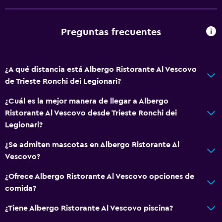
Estacionamiento y transporte
Estacionamiento gratuito
Preguntas frecuentes
Sistema de entretenimiento
TV de pantalla plana
¿A qué distancia está Albergo Ristorante Al Vescovo
de Trieste Ronchi dei Legionari?
Aire libre
¿Cuál es la mejor manera de llegar a Albergo
Terraza/patio
Ristorante Al Vescovo desde Trieste Ronchi dei
Legionari?
General
¿Se admiten mascotas en Albergo Ristorante Al
Pantuflas
Vescovo?
¿Ofrece Albergo Ristorante Al Vescovo opciones de
Salud y seguridad
comida?
Botiquín de primeros auxilios
¿Tiene Albergo Ristorante Al Vescovo piscina?