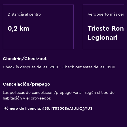
Baño privado
Distancia al centro
Aeropuerto más cer
Accesibilidad y adecuación
0,2 km
Trieste Ronc
Para no fumadores
Legionari
Mascotas permitidas bajo consulta (pueden aplicar cargos
extra)
Check-in/Check-out
Habitación
Check-in después de las 12:00 - Check-out antes de las 10:00
Perchero
Armario o clóset
Cancelación/prepago
Las políticas de cancelación/prepago varían según el tipo de
Comedor
habitación y el proveedor.
Restaurante
Número de licencia: 433, IT030086A1ULIQ4YUS
Bar/lounge