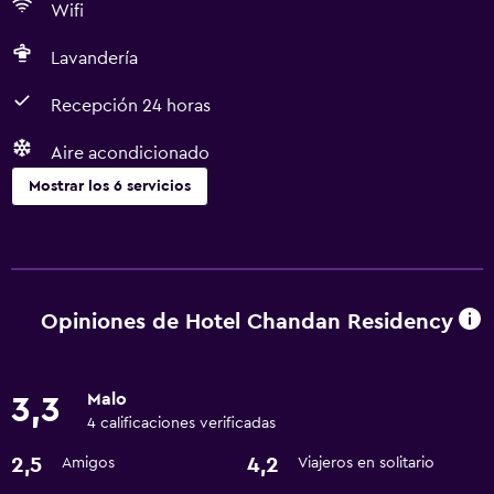
Wifi
Lavandería
Recepción 24 horas
Aire acondicionado
Mostrar los 6 servicios
Servicios y facilidades
Servicio de habitaciones
Recepción 24 horas
Opiniones de Hotel Chandan Residency
Servicios básicos
Malo
3,3
Aire acondicionado
4 calificaciones verificadas
Wifi
2,5
4,2
Amigos
Viajeros en solitario