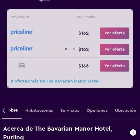
Proveedor
Total noche
$162
Ver oferta
$162
Ver oferta
$166
Ver oferta
8 ofertas más de The Bavarian Manor Hotel
Sobre
Habitaciones
Servicios
Opiniones
Ubicación
Acerca de The Bavarian Manor Hotel,
Purling