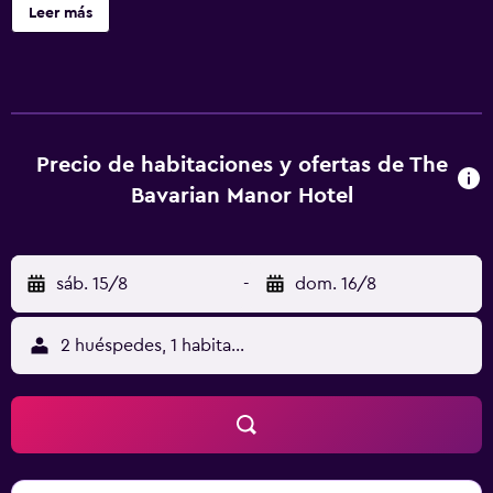
favorito en la televisión con canales por cable. El baño
Leer más
privado dispone de artículos de tocador gratuitos y
secador de pelo. Las comodidades incluyen
cafetera/tetera y botella de agua de cortesía, además de
un servicio de limpieza disponible todos los días. Servicios
Con una terraza y un jardín donde descansar y
comodidades, como acceso a internet por wifi gratuito,
Precio de habitaciones y ofertas de The
¡no te faltará de nada! Serivicos de negocios y otros Hay
Bavarian Manor Hotel
un estacionamiento gratis disponible. Ubicación del
establecimiento Al reservar tu estadía en The Bavarian
Manor Hotel, en Purling, te encontrarás a 11,3 mi (18,1 km)
sáb. 15/8
-
dom. 16/8
de Sitio Histórico Nacional Thomas Cole y a 11,7 mi (18,8
km) de Greene County Council on the Arts. Hospédate en
este bed and breakfast y estarás a 20,4 km de Zoom Flume
2 huéspedes, 1 habitación
(parque acuático), así como a 23,4 km de Sitio histórico
Olana State. Para Comer En The Bavarian Manor Hotel
tienes un restaurante a tu disposición para comer algo.
Disfruta de tu bebida favorita en el Bar. El desayuno
continental se sirve sin cargo extra. Renovaciones Las