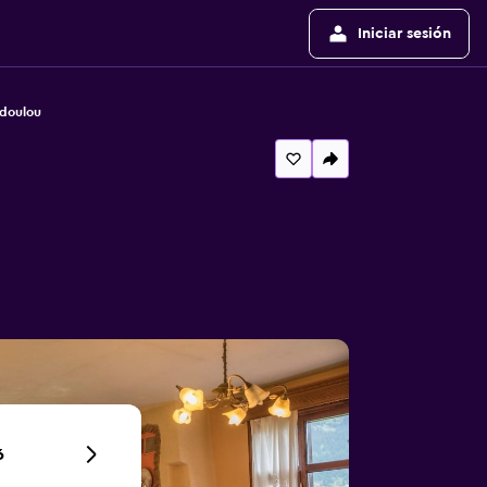
Iniciar sesión
odoulou
6