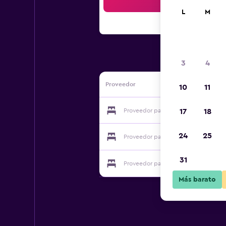
Bus
L
M
3
4
Proveedor
10
11
Proveedor para Archontiko Christod
17
18
24
25
Proveedor para Archontiko Christod
31
Proveedor para Archontiko Christod
Más barato