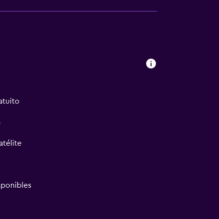
atuito
a
atélite
ponibles