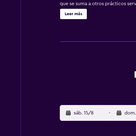
que se suma a otros prácticos ser
chimenea y botella de agua gratuit
Leer más
decoración diferentes disponen de 
están equipados con ducha y artícu
ofrece una televisión de pantalla p
servicio de limpieza todos los día
instalaciones o cerca del alojamie
sáb. 15/8
-
dom.