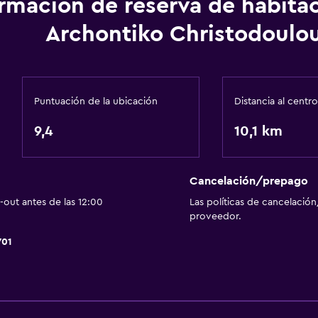
ormación de reserva de habita
Habitaciones para no fu
Archontiko Christodoulo
Almohada sin plumas
Plantas superiores acces
Áreas designadas para 
Puntuación de la ubicación
Distancia al centro
9,4
10,1 km
Aire libre
Terraza/patio
Cancelación/prepago
Parrilla
out antes de las 12:00
Las políticas de cancelación
proveedor.
Terraza
701
Comedor al aire libre
Muebles de exterior
Sistema de entretenimi