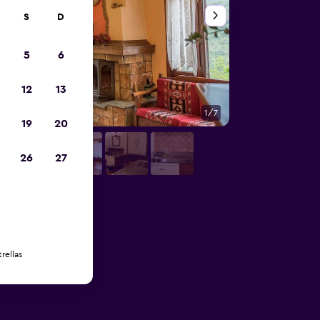
S
D
5
6
12
13
1/7
Vista del exterior
19
20
26
27
rellas