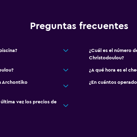
TV de pantalla plana
Sala de estar/TV compar
Preguntas frecuentes
TV por cable o vía satéli
TV
piscina?
¿Cuál es el número d
Estacionamiento y tran
Christodoulou?
Estacionamiento en la ca
oulou?
¿A qué hora es el ch
Estacionamiento gratuit
n Archontiko
¿En cuántos operado
ltima vez los precios de
Lavandería
Plancha y tabla de planc