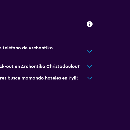
tida
te
e teléfono de Archontiko
sporte
lle
eck-out en Archontiko Christodoulou?
o
res busca momondo hoteles en Pyli?
har