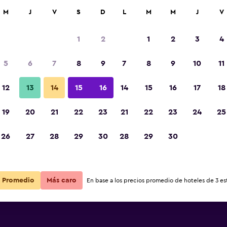
car
M
J
V
S
D
L
M
M
J
V
1
2
1
2
3
4
5
6
7
8
9
7
8
9
10
11
Sala de estar
12
13
14
15
16
14
15
16
17
18
Ver precios
oulou
19
20
21
22
23
21
22
23
24
25
Fotos
26
27
28
29
30
28
29
30
Ver precios
oulou
Ver precios
oulou
Promedio
Más caro
En base a los precios promedio de hoteles de 3 est