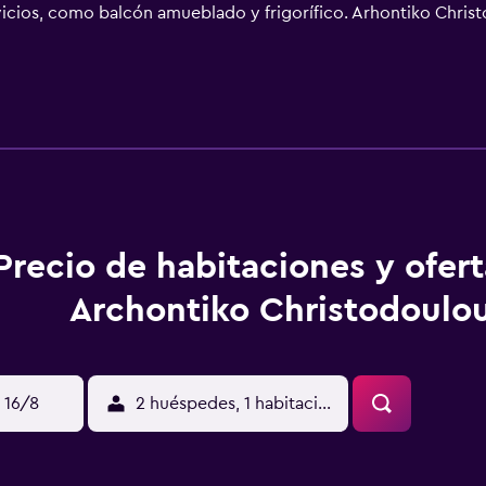
vicios, como balcón amueblado y frigorífico. Arhontiko Chris
a. Las habitaciones disponen de balcón o patio con mobiliari
escritorio. La cocina básica está dotada de frigorífico, placa
los de higiene personal gratuitos. Este apartotel en Prespes o
lana con canales digitales. Es posible solicitar tabla de plan
s. Se pueden practicar las actividades de ocio y esparcimiento
nto (es posible que se aplique un recargo).
Precio de habitaciones y ofer
Archontiko Christodoulo
 16/8
2 huéspedes, 1 habitación