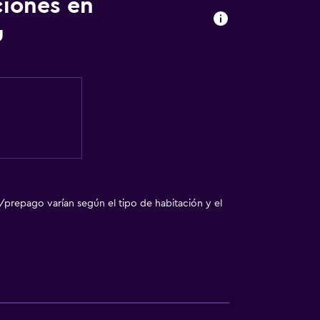
ciones en
madores disponibles
u
ibles por escaleras
fumadores
/prepago varían según el tipo de habitación y el
ento