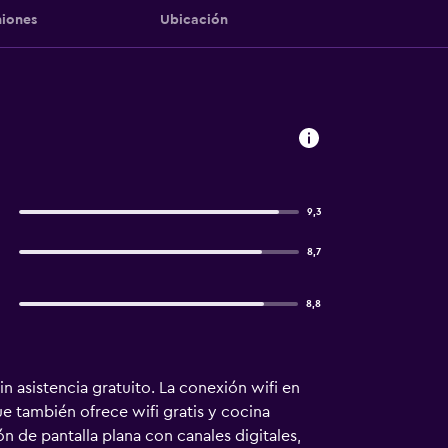
iones
Ubicación
9,3
8,7
8,8
n asistencia gratuito. La conexión wifi en
 también ofrece wifi gratis y cocina
n de pantalla plana con canales digitales,