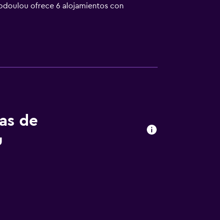
todoulou ofrece 6 alojamientos con
o. Estos alojamientos con mobiliario y
 de cocina y utensilios de cocina. Los baños
frece acceso a Internet wifi gratis. Se
char con plancha y secador de pelo. Se ofrece
 que se indican más abajo en las
tas de
u