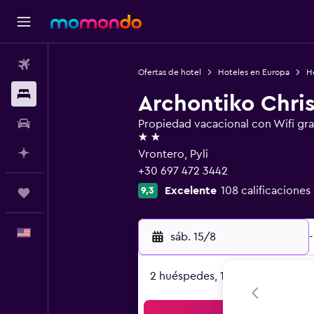
Vuelos
Ofertas de hotel
Hoteles en Europa
H
Alojamientos
Archontiko Chri
Autos
Propiedad vacacional con Wifi gra
2 estrellas
Planifica con IA
Vrontero, Pyli
+30 697 472 3442
Excelente
108 calificaciones
9,3
Trips
Español
sáb. 15/8
-
2 huéspedes, 1 habitación