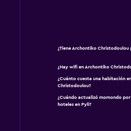
Copas
Utensilios de cocina
Nevera
Cocineta
¿Tiene Archontiko Christodoulou 
Habitación
Cama plegable
¿Hay wifi en Archontiko Christod
Enchufe cerca de la cama
Sofá cama
¿Cuánto cuesta una habitación e
Christodoulou?
Armario o clóset
¿Cuándo actualizó momondo por ú
Salud y seguridad
hoteles en Pyli?
Limpieza diaria
Botiquín de primeros auxilios