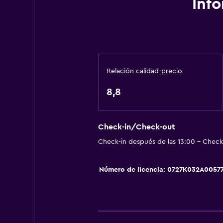
Inf
Chimenea
Vista al jardín
Piso de parquet o madera noble
Sofá
Relación calidad-precio
Vista a la montaña
8,8
Baño
Ducha
Check-in/Check-out
Secador de pelo
Check-in después de las 13:00 - Check-
Aseo
Número de licencia: 0727K032Α0057
Papel higiénico
Baño privado
Cocina