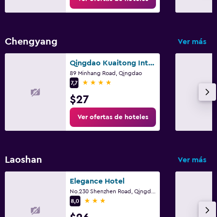
Chengyang
Ver más
Qingdao Kuaitong International Hotel
89 Minhang Road, Qingdao
4 estrellas
7,7
$27
Ver ofertas de hoteles
Laoshan
Ver más
Elegance Hotel
No.230 Shenzhen Road, Qingdao
3 estrellas
8,0