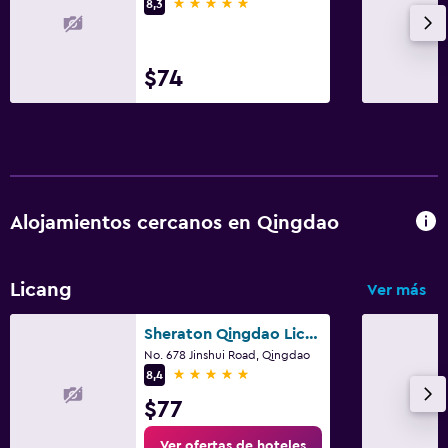
5 estrellas
8,3
$74
Alojamientos cercanos en Qingdao
Licang
Ver más
Sheraton Qingdao Licang Hotel
No. 678 Jinshui Road, Qingdao
5 estrellas
8,4
$77
Ver ofertas de hoteles