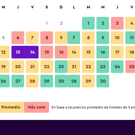
car
M
J
V
S
D
L
M
M
J
V
1
2
1
2
3
4
5
6
7
8
9
7
8
9
10
11
Habitación
12
13
14
15
16
14
15
16
17
18
 Road -
Ver precios
19
20
21
22
23
21
22
23
24
25
 Road -
Fotos
26
27
28
29
30
28
29
30
Ver precios
 Road -
Ver precios
Promedio
Más caro
En base a los precios promedio de hoteles de 3 est