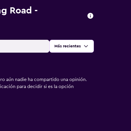
g Road -
Ordenar por
:
Más recientes
ero aún nadie ha compartido una opinión.
bicación para decidir si es la opción