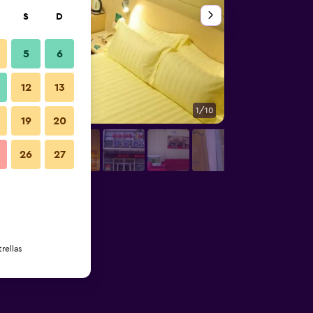
S
D
5
6
12
13
1/10
Habitación
19
20
26
27
rellas