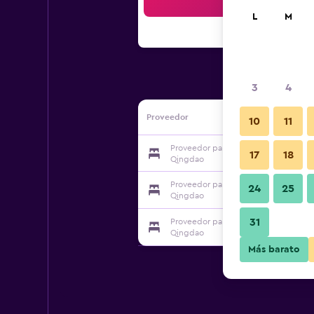
Bus
L
M
3
4
Proveedor
10
11
Proveedor para Home Inn Zhengyang
17
18
Qingdao
Proveedor para Home Inn Zhengyang
24
25
Qingdao
31
Proveedor para Home Inn Zhengyang
Qingdao
Más barato