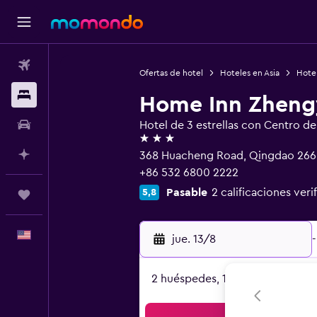
Vuelos
Ofertas de hotel
Hoteles en Asia
Hote
Alojamientos
Home Inn Zheng
Autos
Hotel de 3 estrellas con Centro d
3 estrellas
Planifica con IA
368 Huacheng Road, Qingdao 266
+86 532 6800 2222
Pasable
2 calificaciones veri
5,8
Trips
Español
jue. 13/8
-
2 huéspedes, 1 habitación