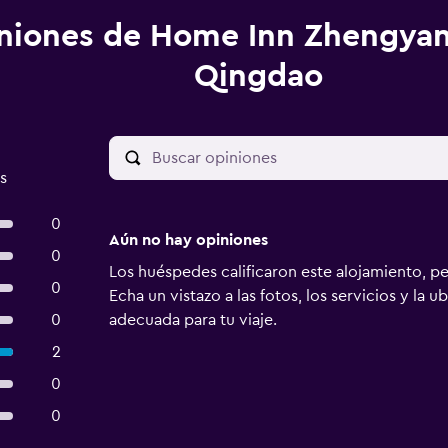
niones de Home Inn Zhengyan
Qingdao
s
0
Aún no hay opiniones
0
Los huéspedes calificaron este alojamiento, p
0
Echa un vistazo a las fotos, los servicios y la u
0
adecuada para tu viaje.
2
0
0