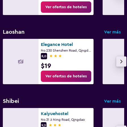
Ver ofertas de hoteles
Laoshan
Ver más
Elegance Hotel
No.230 Shenzhen Road, Qingdao
3 estrellas
8,0
$19
Ver ofertas de hoteles
Shibei
Ver más
Kaiyuehostel
No.31 Ji Ning Road, Qingdao
3 estrellas
9,2