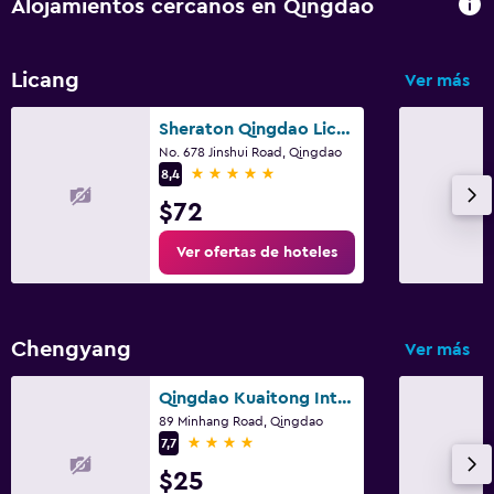
Alojamientos cercanos en Qingdao
Licang
Ver más
Sheraton Qingdao Licang Hotel
No. 678 Jinshui Road, Qingdao
5 estrellas
8,4
$72
Ver ofertas de hoteles
Chengyang
Ver más
Qingdao Kuaitong International Hotel
89 Minhang Road, Qingdao
4 estrellas
7,7
$25