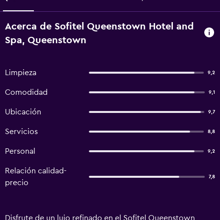
Acerca de Sofitel Queenstown Hotel and
Spa, Queenstown
Limpieza
9,2
Comodidad
9,1
Ubicación
9,7
Servicios
8,8
Personal
9,2
Relación calidad-
7,8
precio
Disfrute de un lujo refinado en el Sofitel Queenstown