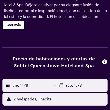
Hotel & Spa. Déjese cautivar por su elegante fusión de
diseño atemporal e inspiración local, con un sentido único
del estilo y la comodidad. El hotel, con una ubicación
ideal en el centro de Queenstown, cuenta con 84
Leer más
habitaciones y suites maravillosamente equipadas, dos
salas boutique para conferencias, el elegante Left Bank
Bistro, los íntimos Le Petit Salon y Le Salon Rouge y el
aclamado Jervois Steak House.
Precio de habitaciones y ofertas de
Sofitel Queenstown Hotel and Spa
vie. 14/8
-
sáb. 15/8
2 huéspedes, 1 habitación