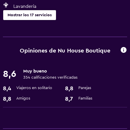
Lavandería
Mostrar los 17 servicios
Servicios y facilidades
Servicio de habitaciones
Centro de negocios
Opiniones de Nu House Boutique
Cambio de divisas
Instalaciones para reuniones
Muy bueno
8,6
Recepción 24 horas
354 calificaciones verificadas
8,4
8,8
Viajeros en solitario
Parejas
Comedor
8,8
8,7
Amigos
Familias
Restaurante
Bar/lounge
Cafetería