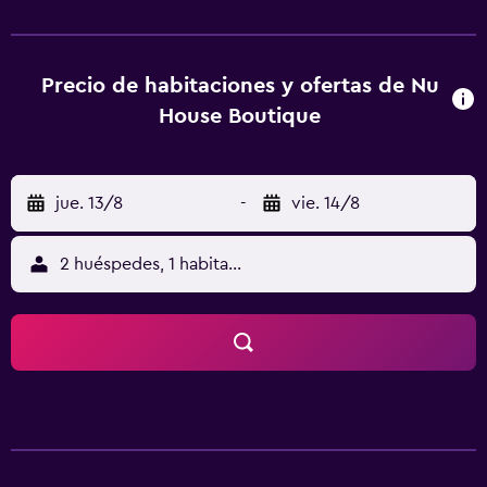
dispone de instalaciones y servicios de primera clase, para
satisfacer las necesidades de los clientes más exigentes. El
hotel incluye una amplia sala de reuniones equipada con la
tecnología más reciente.
Precio de habitaciones y ofertas de Nu
House Boutique
jue. 13/8
-
vie. 14/8
2 huéspedes, 1 habitación