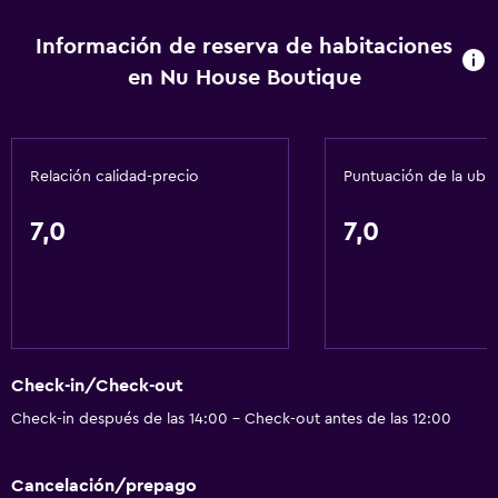
Lavandería
Información de reserva de habitaciones
Lavandería
en Nu House Boutique
Servicios de lavandería/tintorería
Servicios básicos
Relación calidad-precio
Puntuación de la ubi
Internet
Aire acondicionado
7,0
7,0
Estacionamiento y transporte
Traslado aeropuerto
Accesibilidad y adecuación
Check-in/Check-out
Ascensor
Check-in después de las 14:00 - Check-out antes de las 12:00
Actividades
Cancelación/prepago