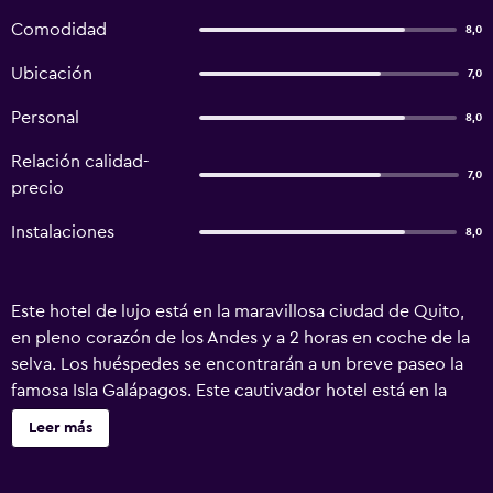
Comodidad
8,0
Ubicación
7,0
Personal
8,0
Relación calidad-
7,0
precio
Instalaciones
8,0
Este hotel de lujo está en la maravillosa ciudad de Quito,
en pleno corazón de los Andes y a 2 horas en coche de la
selva. Los huéspedes se encontrarán a un breve paseo la
famosa Isla Galápagos. Este cautivador hotel está en la
Plaza Foch, en plena zona turística y de ocio de la ciudad.
Leer más
El hotel tiene habitaciones con un diseño increíble de
estilo minimalista y de vanguardia. El establecimiento