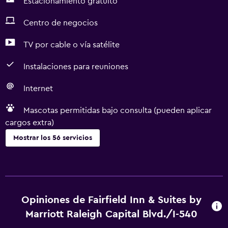
Estacionamiento gratuito
Centro de negocios
TV por cable o vía satélite
Instalaciones para reuniones
Internet
Mascotas permitidas bajo consulta (pueden aplicar
cargos extra)
Mostrar los 56 servicios
Accesibilidad y adecuación
Unidad accesible para personas en silla de ruedas
Mascotas permitidas bajo consulta (pueden aplicar cargos
Opiniones de Fairfield Inn & Suites by
extra)
Marriott Raleigh Capital Blvd./I-540
Accesibilidad