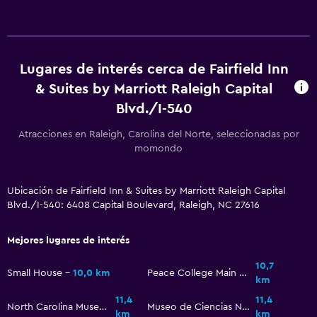
Inodoro con cisterna alta
Secador de pelo
Lugares de interés cerca de Fairfield Inn
Aire libre
& Suites by Marriott Raleigh Capital
Terraza/patio
Blvd./I-540
Sillas de playa
Atracciones en Raleigh, Carolina del Norte, seleccionadas por
momondo
Zona de trabajo
Fax/fotocopiadora
Ubicación de Fairfield Inn & Suites by Marriott Raleigh Capital
Escritorio
Blvd./I-540: 6408 Capital Boulevard, Raleigh, NC 27616
Mejores lugares de interés
General
Habitaciones familiares
10,7
Small House
10,0 km
Peace College Main Building
km
Alfombrado
11,4
11,4
North Carolina Museum of History
Museo de Ciencias Naturales de Carolina del Norte
km
km