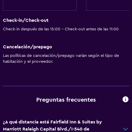
Check-out exprés
Recepción 24 horas
Check-in/Check-out
Check-in después de las 15:00 - Check-out antes de las 11:00
Servicios básicos
Wifi gratis
Cancelación/prepago
Internet
Las políticas de cancelación/prepago varían según el tipo de
Extinguidor
habitación y el proveedor.
Alarma de humo
Calefacción
Aire acondicionado
Preguntas frecuentes
Salud y seguridad
Limpieza diaria
Botiquín de primeros auxilios
¿A qué distancia está Fairfield Inn & Suites by
Marriott Raleigh Capital Blvd./I-540 de
Cámaras CCTV en zonas comunes