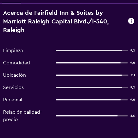
Acerca de Fairfield Inn & Suites by
Marriott Raleigh Capital Blvd./I-540,
Raleigh
Limpieza
9,2
Comodidad
9,0
Ubicación
9,1
Servicios
9,2
Personal
9,0
Relación calidad-
8,6
precio