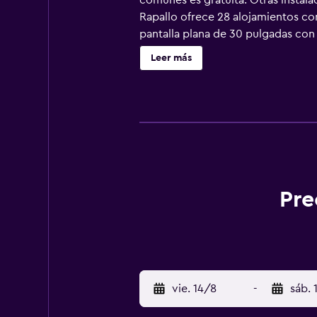
comunes es gratuita. Otras instalac
Rapallo ofrece 28 alojamientos con
pantalla plana de 30 pulgadas con 
secador de pelo. Este hotel en Rap
Leer más
personas en viaje de negocios se in
limpieza todos los días. Los servic
actividades de ocio y esparcimient
recargo).
Pre
vie. 14/8
-
sáb. 