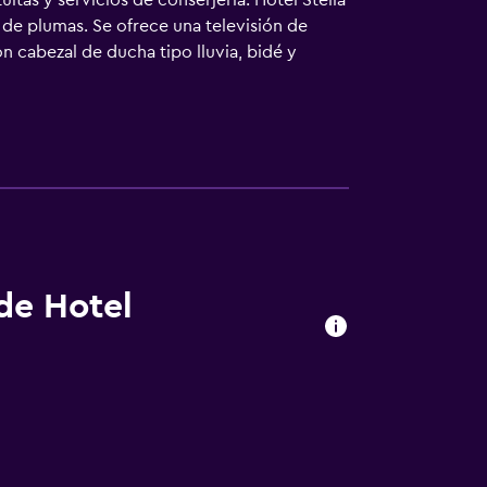
itas y servicios de conserjería. Hotel Stella
 de plumas. Se ofrece una televisión de
n cabezal de ducha tipo lluvia, bidé y
des especialmente pensadas para las
vicio nocturno de descubierta y servicio de
ratuitas. Se pueden practicar las
lojamiento (es posible que se aplique un
 de Hotel