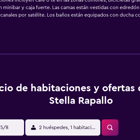
iones incluyen café o té en las zonas comunes, bicicletas gratu
 minibar y caja fuerte. Las camas están vestidas con edredón
canales por satélite. Los baños están equipados con ducha co
allo ofrece acceso a Internet wifi gratis. Entre las comodida
cluyen escritorio, sillas de oficina y teléfono. Se ofrece ser
ios de ocio y esparcimiento en este hotel incluyen bicicletas g
o que se indican más abajo en las instalaciones o cerca del a
cio de habitaciones y ofertas
Stella Rapallo
15/8
2 huéspedes, 1 habitación