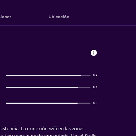
iones
Ubicación
8,9
8,5
8,5
istencia. La conexión wifi en las zonas