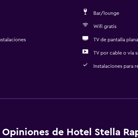
Bar/lounge
Wifi gratis
nstalaciones
TV de pantalla plan
TV por cable o vía s
Instalaciones para 
General
Habitaciones familiares
aciones
Posibilidad de habitaci
Solárium
Habitaciones insonoriza
Opiniones de Hotel Stella Ra