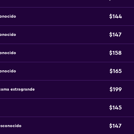
$144
conocido
$147
conocido
$158
conocido
$165
conocido
$199
 cama extragrande
$145
$147
esconocido