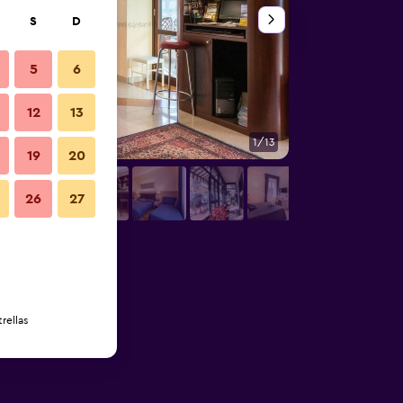
S
D
5
6
12
13
1/13
Balcón
19
20
26
27
rellas