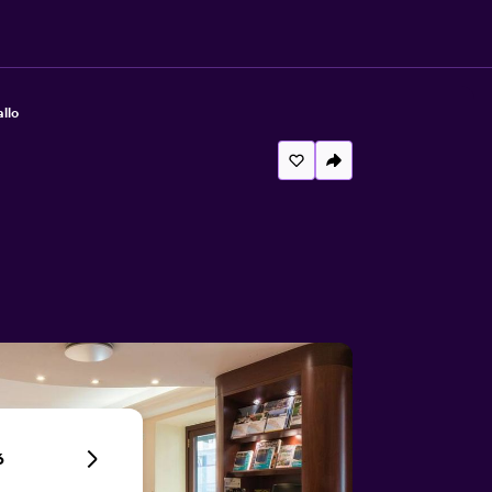
llo
6