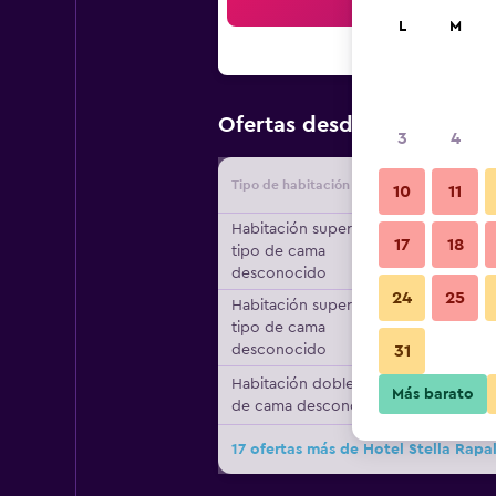
Bus
L
M
$140
Ofertas desde
/
Oferta m
3
4
Tipo de habitación
Proveedo
10
11
Habitación superior,
17
18
tipo de cama
desconocido
24
25
Habitación superior,
tipo de cama
desconocido
31
Habitación doble, tipo
Más barato
de cama desconocido
17 ofertas más de Hotel Stella Rapa