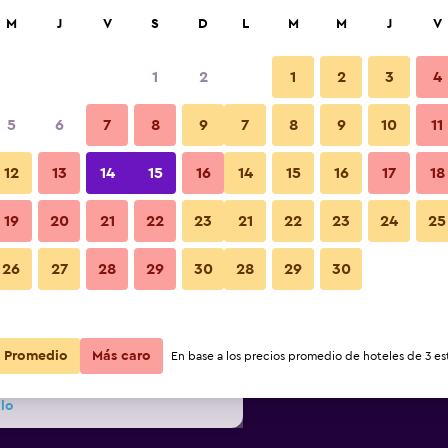
car
M
J
V
S
D
L
M
M
J
V
1
2
1
2
3
4
ás barata de precio por noche
5
6
7
8
9
7
8
9
10
11
Lobby
r
Total noche
12
13
14
15
16
14
15
16
17
18
19
20
21
22
23
21
22
23
24
25
$140
Ver oferta
Fotos
26
27
28
29
30
28
29
30
$142
Ver oferta
Promedio
$144
Más caro
Ver oferta
En base a los precios promedio de hoteles de 3 est
llo