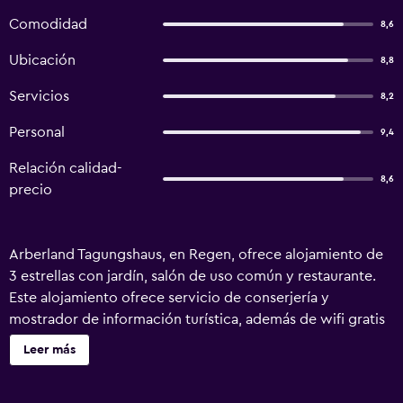
Comodidad
8,6
Ubicación
8,8
Servicios
8,2
Personal
9,4
Relación calidad-
8,6
precio
Arberland Tagungshaus, en Regen, ofrece alojamiento de
3 estrellas con jardín, salón de uso común y restaurante.
Este alojamiento ofrece servicio de conserjería y
mostrador de información turística, además de wifi gratis
en todo el alojamiento. Hay parking privado gratis y el
Leer más
alojamiento ofrece servicio de traslado de pago para ir o
volver del aeropuerto. En el hotel, cada habitación incluye