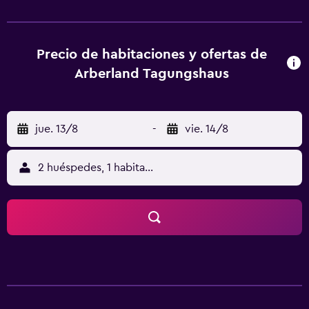
escritorio, TV de pantalla plana, baño privado, ropa de
cama y toallas. Las habitaciones incluyen armario. El
desayuno ofrece opciones buffet, continentales o
vegetarianas. Arberland Tagungshaus ofrece zona de
Precio de habitaciones y ofertas de
juegos infantil. La clientela puede practicar actividades en
Arberland Tagungshaus
Regen y alrededores, como esquí y ciclismo. El
aeropuerto (Aeropuerto de Múnich) está a 132 km.
jue. 13/8
-
vie. 14/8
2 huéspedes, 1 habitación