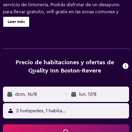
servicio de tintorería. Podrás disfrutar de un desayuno
para llevar gratuito, wifi gratis en las zonas comunes y
aparcamiento gratuito. También encontrarás lavandería,
Leer más
servicio de recepción 24 horas y check-in exprés. Quality
Inn Boston - Revere ofrece 154 alojamientos con cafetera
y tetera y periódicos gratuitos entre semana. Se ofrece
una televisión LCD de 32 pulgadas con canales por cable
de suscripción. Los baños están equipados con ducha y
bañera combinadas, artículos de higiene personal
Precio de habitaciones y ofertas de
gratuitos y secador de pelo. Este hotel en Revere ofrece
Quality Inn Boston-Revere
acceso a Internet wifi gratis. Los servicios para las
personas de negocios incluyen escritorio con llamadas
locales gratuitas (pueden existir restricciones). Las
dom. 16/8
-
lun. 17/8
habitaciones también incluyen tabla de planchar con
plancha y cortinas opacas. Se ofrece servicio de limpieza
todos los días. Se pueden practicar las actividades de ocio
2 huéspedes, 1 habitación
y esparcimiento que se indican más abajo en las
instalaciones o cerca del alojamiento (es posible que se