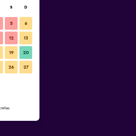
S
D
5
6
12
13
19
20
26
27
rellas