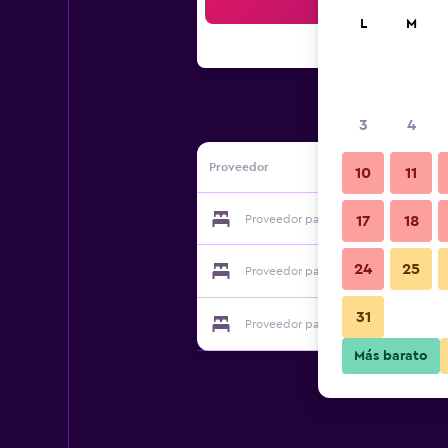
Bus
L
M
3
4
Proveedor
10
11
Proveedor para Hotel Garni' Alaska
17
18
24
25
Proveedor para Hotel Garni' Alaska
31
Proveedor para Hotel Garni' Alaska
Más barato