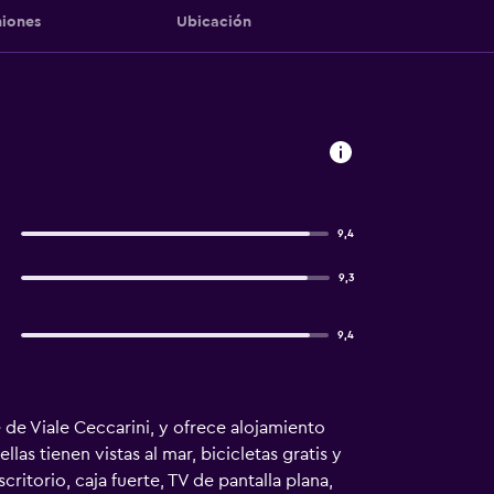
iones
Ubicación
9,4
9,3
9,4
 de Viale Ceccarini, y ofrece alojamiento
las tienen vistas al mar, bicicletas gratis y
critorio, caja fuerte, TV de pantalla plana,