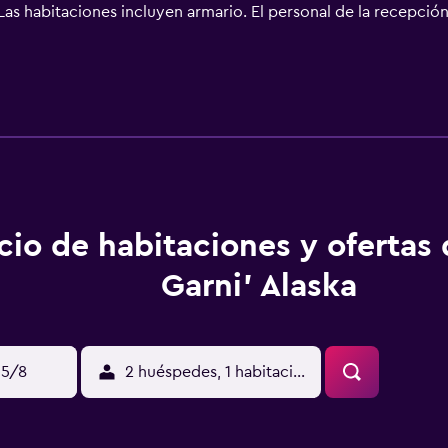
as habitaciones incluyen armario. El personal de la recepción 
momento. Aquafan está a 3 km del alojamiento, y Oltremare e
 a 4 km.
cio de habitaciones y ofertas
Garni' Alaska
15/8
2 huéspedes, 1 habitación