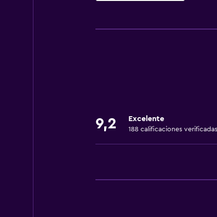
Servicios básicos
Wifi gratis
Wifi disponible en todas las instal
Internet
Ventilador
Aire acondicionado
Artículos de aseo gratis
Excelente
9,2
Calefacción
188 calificaciones verificada
Accesibilidad y adecuación
Habitaciones para no fumadores d
Mascotas permitidas bajo consulta
Ascensor