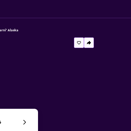
rni' Alaska
6