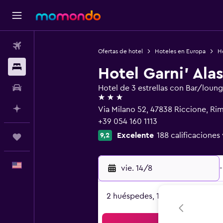
Vuelos
Ofertas de hotel
Hoteles en Europa
Ho
Alojamientos
Hotel Garni' Ala
Autos
Hotel de 3 estrellas con Bar/loun
3 estrellas
Planifica con IA
Via Milano 52, 47838 Riccione, Rim
+39 054 160 1113
Excelente
188 calificaciones 
9,2
Trips
Español
vie. 14/8
-
2 huéspedes, 1 habitación