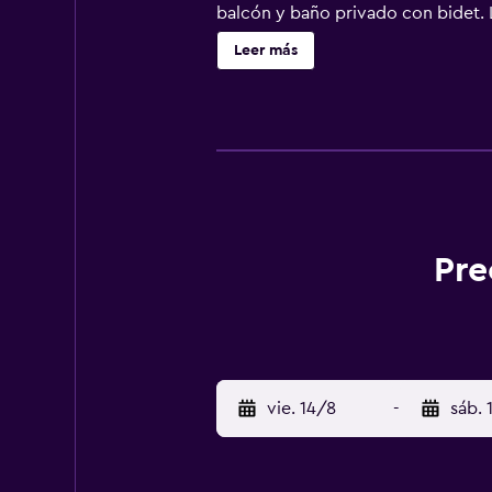
balcón y baño privado con bidet. L
encantado de ayudar en cualquier 
Leer más
internacional Federico Fellini) está
Pre
vie. 14/8
-
sáb. 