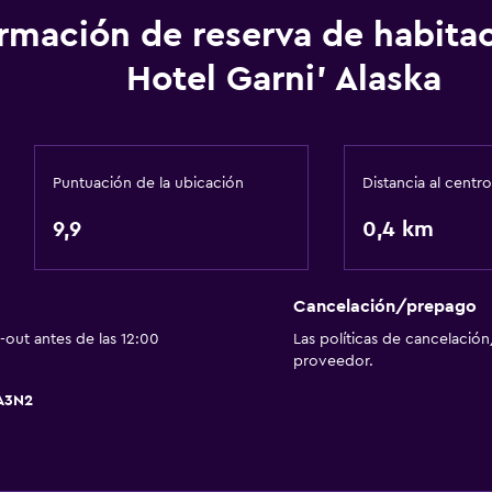
Servicios y facilidades
ormación de reserva de habita
Servicio de despertador
Hotel Garni' Alaska
Caja fuerte
Recepción 24 horas
Estacionamiento y tran
Puntuación de la ubicación
Distancia al centro
Estacionamiento gratuit
9,9
0,4 km
Cancelación/prepago
Aire libre
out antes de las 12:00
Las políticas de cancelación
Terraza
proveedor.
TA3N2
Actividades
Bicicletas