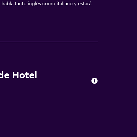
habla tanto inglés como italiano y estará
stá a 3,1 km. El aeropuerto (Aeropuerto
 de Hotel