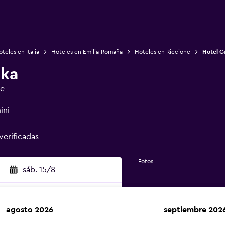
teles en Italia
Hoteles en Emilia-Romaña
Hoteles en Riccione
Hotel Ga
ska
ge
ini
verificadas
Fotos
sáb. 15/8
agosto 2026
septiembre 202