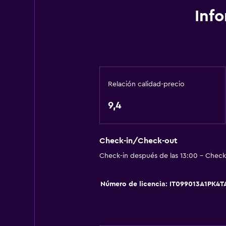
Comedor
Inf
Bar/lounge
Almuerzos para llevar
Bar de tapas
Zona de trabajo
Relación calidad-precio
Fax/fotocopiadora
9,4
Escritorio
Check-in/Check-out
Sistema de entretenimiento
Check-in después de las 13:00 - Check-
TV de pantalla plana
Número de licencia: IT099013A1PK4
Habitación
Armario o clóset