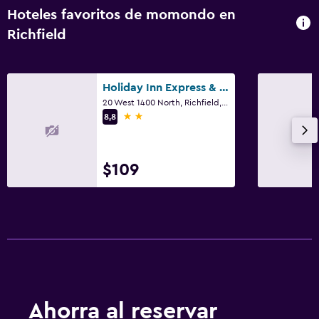
Hoteles favoritos de momondo en
Richfield
Holiday Inn Express & Suites Richfield By IHG
20 West 1400 North, Richfield, UT
2 estrellas
8,8
$109
Ahorra al reservar