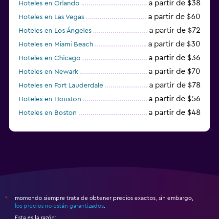
a partir de $38
Hoteles en Orlando
a partir de $60
Hoteles en Las Vegas
a partir de $72
Hoteles en Los Ángeles
a partir de $30
Hoteles en Miami Beach
a partir de $36
Hoteles en Chicago
a partir de $70
Hoteles en Newark
a partir de $78
Hoteles en Fort Lauderdale
a partir de $56
Hoteles en Houston
a partir de $48
Hoteles en Boston
a partir de $71
Hoteles en Tampa
momondo siempre trata de obtener precios exactos, sin embargo,
*
los precios no están garantizados
.
Esta es la razón: