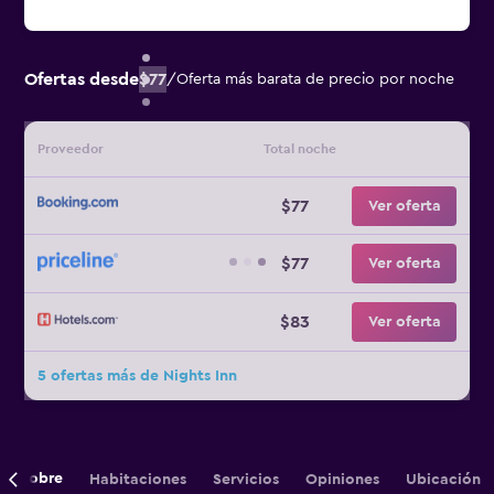
Ofertas desde
$77
/
Oferta más barata de precio por noche
Proveedor
Total noche
$77
Ver oferta
$77
Ver oferta
$83
Ver oferta
5 ofertas más de Nights Inn
Sobre
Habitaciones
Servicios
Opiniones
Ubicación