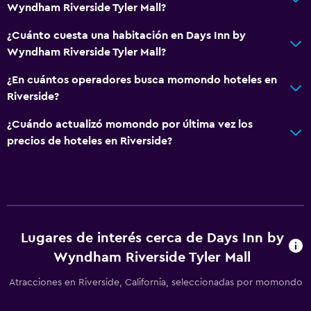
Recepción 24 horas
Wyndham Riverside Tyler Mall?
¿Cuánto cuesta una habitación en Days Inn by
Lavandería
Wyndham Riverside Tyler Mall?
Lavandería
¿En cuántos operadores busca momondo hoteles en
Plancha y tabla de planchar
Riverside?
Estacionamiento y transporte
¿Cuándo actualizó momondo por última vez los
precios de hoteles en Riverside?
Estacionamiento gratuito
Accesibilidad y adecuación
Ascensor
Lugares de interés cerca de Days Inn by
Habitación
Wyndham Riverside Tyler Mall
Despertador
Atracciones en Riverside, California, seleccionadas por momondo
Zona de trabajo