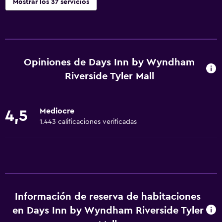
Mostrar los 37 servicios
Baño
Tina de baño
Bidé
Opiniones de Days Inn by Wyndham
Secador de pelo
Riverside Tyler Mall
Aseo
Ducha
Mediocre
4,5
Baño privado
1.443 calificaciones verificadas
Comedor
Minibar
La comida se puede entregar en el alojamiento
Cafetera
Información de reserva de habitaciones
en Days Inn by Wyndham Riverside Tyler
Máquina expendedora (bebidas)