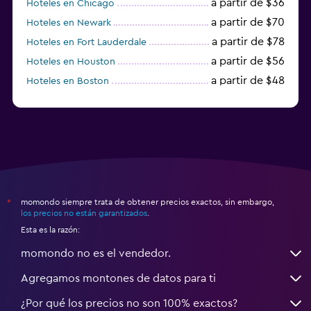
a partir de $36
Hoteles en Chicago
a partir de $70
Hoteles en Newark
a partir de $78
Hoteles en Fort Lauderdale
a partir de $56
Hoteles en Houston
a partir de $48
Hoteles en Boston
a partir de $71
Hoteles en Tampa
momondo siempre trata de obtener precios exactos, sin embargo,
*
los precios no están garantizados
.
Esta es la razón:
momondo no es el vendedor.
Agregamos montones de datos para ti
¿Por qué los precios no son 100% exactos?