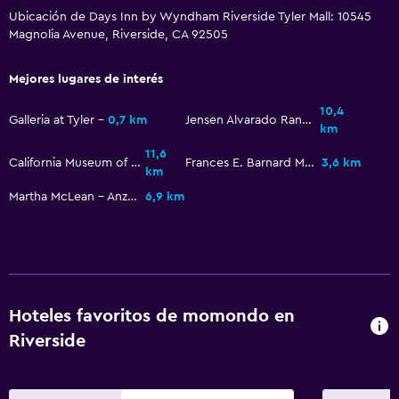
Ubicación de Days Inn by Wyndham Riverside Tyler Mall: 10545
Escritorio
Magnolia Avenue, Riverside, CA 92505
Piscina
Mejores lugares de interés
Piscina al aire libre
10,4
Galleria at Tyler
0,7 km
Jensen Alvarado Ranch
km
11,6
California Museum of Photography
Frances E. Barnard Memorial Observatory
3,6 km
km
Martha McLean - Anza Narrows
6,9 km
Hoteles favoritos de momondo en
Riverside