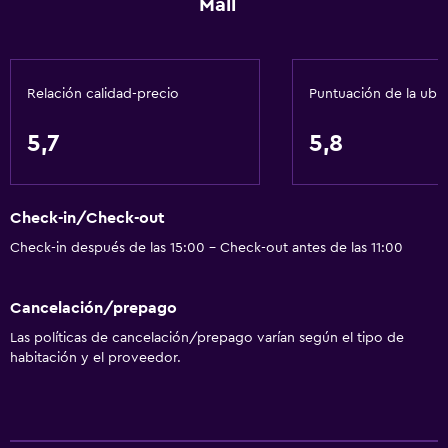
Mall
Máquina expendedora (botanas)
Microondas
Relación calidad-precio
Puntuación de la ubi
Servicios básicos
Wifi gratis
5,7
5,8
Wifi disponible en todas las instalaciones
Internet
Check-in/Check-out
Aire acondicionado
Check-in después de las 15:00 - Check-out antes de las 11:00
Artículos de aseo gratis
Calefacción
Cancelación/prepago
Las políticas de cancelación/prepago varían según el tipo de
Sistema de entretenimiento
habitación y el proveedor.
Radio
TV por cable o vía satélite
TV