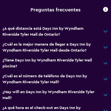
Preguntas frecuentes
General
Habitaciones familiares
Teléfono
¿A qué distancia está Days Inn by Wyndham
Riverside Tyler Mall de Ontario?
Zona de estar
¿Cuál es la mejor manera de llegar a Days Inn by
Salud y seguridad
Wyndham Riverside Tyler Mall desde Ontario?
Limpieza diaria
¿Tiene Days Inn by Wyndham Riverside Tyler Mall
Caja fuerte
piscina?
Botiquín de primeros auxilios
¿Cuál es el número de teléfono de Days Inn by
Wyndham Riverside Tyler Mall?
Servicios y facilidades
¿Hay wifi en Days Inn by Wyndham Riverside Tyler
Check-out exprés
Mall?
Caja fuerte
¿A qué hora es el check-out en Days Inn by