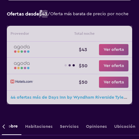
Ofertas desde
$43
/
Oferta más barata de precio por noche
Proveedor
Total noche
$43
Ver oferta
$50
Ver oferta
$50
Ver oferta
44 ofertas más de Days Inn by Wyndham Riverside Tyler Mall
Sobre
Habitaciones
Servicios
Opiniones
Ubicación