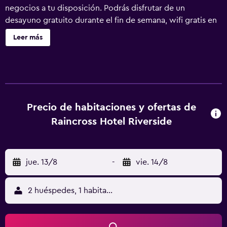
negocios a tu disposición. Podrás disfrutar de un
desayuno gratuito durante el fin de semana, wifi gratis en
las zonas comunes y aparcamiento gratuito. También
Leer más
encontrarás servicio de recepción 24 horas, televisión en
una zona común y personal multilingüe. Raincross Hotel
ofrece 42 alojamientos, con acceso por pasillos exteriores
y periódicos gratuitos y cafetera y tetera. Las camas
tienen colchones con una capa de acolchado adicional y
están vestidas con sábanas de algodón egipcio, edredón
Precio de habitaciones y ofertas de
de plumas y ropa de cama de alta calidad. Se ofrece
Raincross Hotel Riverside
televisión por cable con canales de suscripción. Los baños
están equipados con ducha, artículos de higiene personal
gratuitos y secador de pelo. Este hotel en Riverside
jue. 13/8
-
vie. 14/8
ofrece acceso a Internet por cable y wifi gratis. Los
servicios para las personas de negocios incluyen teléfono
con llamadas locales gratuitas (pueden existir
2 huéspedes, 1 habitación
restricciones). Las habitaciones también incluyen tabla de
planchar con plancha y cortinas opacas. Se ofrece servicio