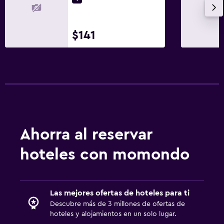
Armario o clóset
Piscina
$141
Piscina al aire libre
Toallas para piscina
Lavandería
Plancha y tabla de planchar
Ahorra al reservar
Zona de trabajo
Escritorio
hoteles con momondo
Las mejores ofertas de hoteles para ti
Descubre más de 3 millones de ofertas de
hoteles y alojamientos en un solo lugar.