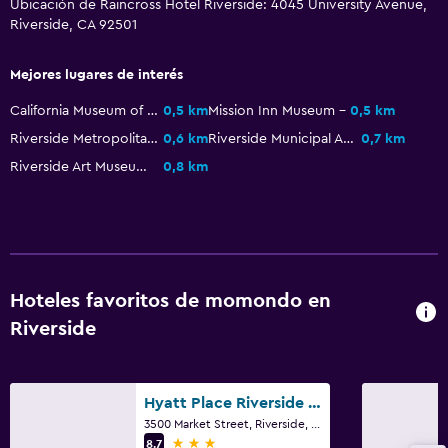
Ubicación de Raincross Hotel Riverside: 4045 University Avenue,
Riverside, CA 92501
TV por cable o vía satélite
TV
Mejores lugares de interés
California Museum of Photography
0,5 km
Mission Inn Museum
0,5 km
Salud y seguridad
Riverside Metropolitan Museum
0,6 km
Riverside Municipal Auditorium
0,7 km
Limpieza diaria
Riverside Art Museum
0,8 km
Cámaras CCTV en zonas comunes
Cámaras CCTV en el exterior
Estacionamiento y transporte
Hoteles favoritos de momondo en
Estacionamiento gratuito
Riverside
Estacionamiento privado
Habitación
Hyatt Place Riverside Downtown
Despertador
3500 Market Street, Riverside, CA
3 estrellas
8,7