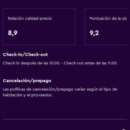
Toallas/ropa de cama (cargo adicional)
Papeleras
Relación calidad-precio
Puntuación de la ubi
Acondicionador
8,9
9,2
Accesibilidad y adecuación
Accesibilidad
Check-in/Check-out
Silla para ducha
Check-in después de las 15:00 - Check-out antes de las 11:00
Estacionamiento accesible
Para no fumadores
Cancelación/prepago
Lavabo bajo
Las políticas de cancelación/prepago varían según el tipo de
Almohada sin plumas
habitación y el proveedor.
Inodoro con barras de apoyo
Baño
Ducha