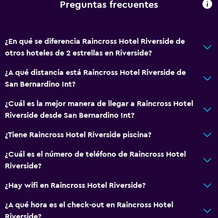
Preguntas frecuentes
Inodoro con cisterna alta
Baño pequeño adicional
¿En qué se diferencia Raincross Hotel Riverside de
Secador de pelo
otros hoteles de 2 estrellas en Riverside?
Aseo
¿A qué distancia está Raincross Hotel Riverside de
Papel higiénico
San Bernardino Int?
Baño privado
¿Cuál es la mejor manera de llegar a Raincross Hotel
Riverside desde San Bernardino Int?
Comedor
Microondas
¿Tiene Raincross Hotel Riverside piscina?
Tetera/cafetera
¿Cuál es el número de teléfono de Raincross Hotel
Nevera
Riverside?
Cafetera
¿Hay wifi en Raincross Hotel Riverside?
Máquina expendedora (bebidas)
¿A qué hora es el check-out en Raincross Hotel
Máquina expendedora (botanas)
Riverside?