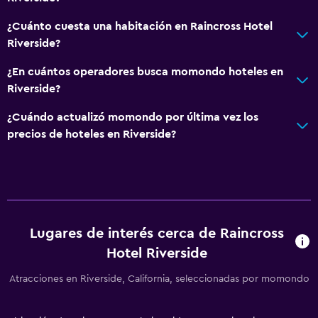
¿Cuánto cuesta una habitación en Raincross Hotel
General
Riverside?
Habitaciones familiares
¿En cuántos operadores busca momondo hoteles en
Zona de estar
Riverside?
Teléfono
¿Cuándo actualizó momondo por última vez los
Alfombrado
precios de hoteles en Riverside?
Servicios y facilidades
Centro de negocios
Servicio de despertador
Acceso con tarjeta
Lugares de interés cerca de Raincross
Hotel Riverside
Recepción 24 horas
Atracciones en Riverside, California, seleccionadas por momondo
Sistema de entretenimiento
TV de pantalla plana