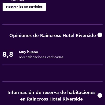
Mostrar los 56 servicios
Servicios básicos
Internet
Wifi
Opiniones de Raincross Hotel Riverside
Ropa de cama
Toallas
Muy bueno
8,8
Extinguidor
650 calificaciones verificadas
Artículos de aseo gratis
Champú
Alarma de humo
Calefacción
Información de reserva de habitaciones
Gel de ducha
en Raincross Hotel Riverside
Aire acondicionado