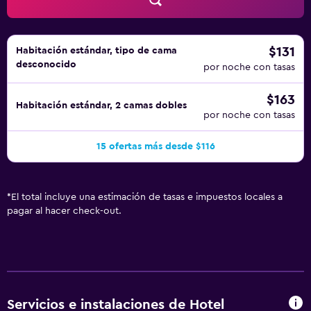
de limpieza todos los días. Los servicios de ocio y
esparcimiento en este hotel incluyen una piscina al aire
libre. Se pueden practicar las actividades de ocio y
esparcimiento que se indican más abajo en las
$131
Habitación estándar, tipo de cama
desconocido
instalaciones o cerca del alojamiento (es posible que se
por noche con tasas
aplique un recargo).
$163
Habitación estándar, 2 camas dobles
por noche con tasas
15 ofertas más desde $116
*
El total incluye una estimación de tasas e impuestos locales a
pagar al hacer check-out.
Servicios e instalaciones de Hotel