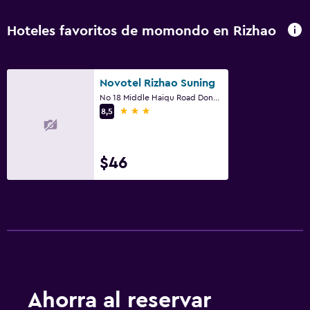
Hoteles favoritos de momondo en Rizhao
Novotel Rizhao Suning
No 18 Middle Haiqu Road Donggang District, Rizhao
3 estrellas
8,5
$46
Ahorra al reservar