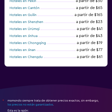
a partir de $50
Hoteles en Pekín
a partir de $65
Hoteles en Cantón
a partir de $165
Hoteles en Guilin
a partir de $23
Hoteles en Shenzhen
a partir de $41
Hoteles en Ürümqi
a partir de $43
Hoteles en Jinhua
a partir de $19
Hoteles en Chongqing
a partir de $77
Hoteles en Jinan
a partir de $61
Hoteles en Chengdu
Hoteles en Nantong
momondo siempre trata de obtener precios exactos, sin embargo,
*
los precios no están garantizados
.
Esta es la razón: