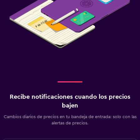
Plantas superiores accesibles por escaleras
Piscina
Piscina climatizada
Piscina al aire libre
Toallas para piscina
Piscina con vista
Piscina privada
Piscina de agua salada
Recibe notificaciones cuando los precios
Estacionamiento y transporte
bajen
Traslado al aeropuerto (con cargos)
Cambios diarios de precios en tu bandeja de entrada: solo con las
Estacionamiento gratuito
alertas de precios.
Estacionamiento privado
Servicio de traslado (cargo adicional)