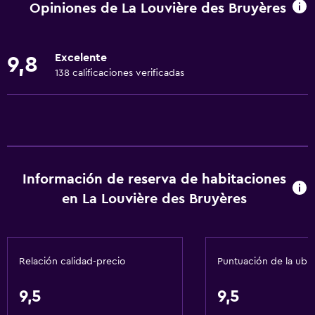
Opiniones de La Louvière des Bruyères
Utensilios de cocina
Lavavajillas
Excelente
9,8
Comedor
138 calificaciones verificadas
Microondas
Tetera/cafetera
Tetera
Nevera
Información de reserva de habitaciones
Cafetera
en La Louvière des Bruyères
Comedor
Mesa de comedor
Relación calidad-precio
Puntuación de la ubi
Servicios básicos
Wifi disponible en todas las instalaciones
9,5
9,5
Internet