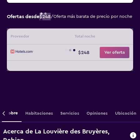
Ofertas desde
$248
/
Oferta más barata de precio por noche
Proveedor
Total noche
$248
Ver oferta
Sobre
Habitaciones
Servicios
Opiniones
Ubicación
Acerca de La Louvière des Bruyères,