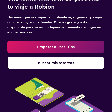
Comedor al aire libre
tu viaje a Robion
Muebles de exterior
Hacemos que sea súper fácil planificar, organizar y viajar
Área de picnic
con los amigos o la familia. Trips es gratis y está
disponible para su uso independientemente del lugar en
Jardín
el que reserves.
Terraza/patio
Sillas de playa
Empezar a usar Trips
Parrilla
Buscar mis reservas
Accesibilidad y adecuación
Unidad ubicada en la planta baja
Almohada hipoalergénica
Para no fumadores
Entrada privada
Estacionamiento accesible