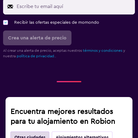
Caja fuerte
Botella de agua
Recibir las ofertas especiales de momondo
Salud y seguridad
Crea una alerta de precio
Limpieza diaria
Al crear una alerta de precio, aceptas nuestros
términos y condiciones
y
nuestra
política de privacidad.
.
Gimnasio
Tenis
Encuentra mejores resultados
para tu alojamiento en Robion
Otras ciudades
Alojamientos alternativos