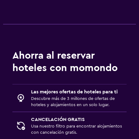
Baño privado
Baño compartido
Ducha
Baño pequeño adicional
Aseo
Papel higiénico
Ahorra al reservar
Ducha italiana
hoteles con momondo
Actividades
Bicicletas
Las mejores ofertas de hoteles para ti
Descubre más de 3 millones de ofertas de
Pesca
hoteles y alojamientos en un solo lugar.
Golf
Canotaje
CANCELACIÓN GRATIS
Usa nuestro filtro para encontrar alojamientos
Ciclismo
con cancelación gratis.
Paseos a caballo