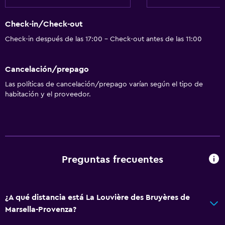
Artículos de aseo gratis
Check-in/Check-out
Alarma de humo
Check-in después de las 17:00 - Check-out antes de las 11:00
Calefacción
Aire acondicionado
Cancelación/prepago
Wifi gratis
Las políticas de cancelación/prepago varían según el tipo de
Ropa de cama
habitación y el proveedor.
Toallas
Champú
Gel de ducha
Papeleras
Preguntas frecuentes
General
¿A qué distancia está La Louvière des Bruyères de
Ventana
Marsella-Provenza?
Habitaciones familiares