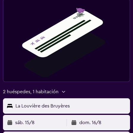
Sistema de entretenimiento
TV de pantalla plana
TV por cable o vía satélite
Biblioteca
TV
Habitación
Camas extralargas (+2 m)
Enchufe cerca de la cama
2 huéspedes, 1 habitación
Sofá cama
La Louvière des Bruyères
Armario o clóset
sáb. 15/8
dom. 16/8
Servicios y facilidades
Acceso con llave