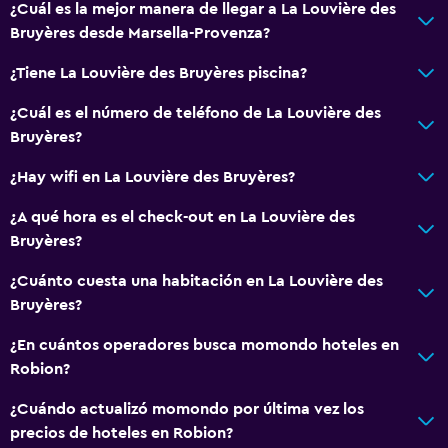
¿Cuál es la mejor manera de llegar a La Louvière des
Vista al jardín
Bruyères desde Marsella-Provenza?
Vista al patio interior
¿Tiene La Louvière des Bruyères piscina?
Posibilidad de habitaciones conectadas
Vista a la montaña
¿Cuál es el número de teléfono de La Louvière des
Bruyères?
Zona de estar
Sofá
¿Hay wifi en La Louvière des Bruyères?
Habitaciones insonorizadas
¿A qué hora es el check-out en La Louvière des
Insonorización
Bruyères?
Piso de mosaico/mármol
¿Cuánto cuesta una habitación en La Louvière des
Bruyères?
Baño
¿En cuántos operadores busca momondo hoteles en
Secador de pelo
Robion?
Bañera al aire libre
¿Cuándo actualizó momondo por última vez los
Albornoz
precios de hoteles en Robion?