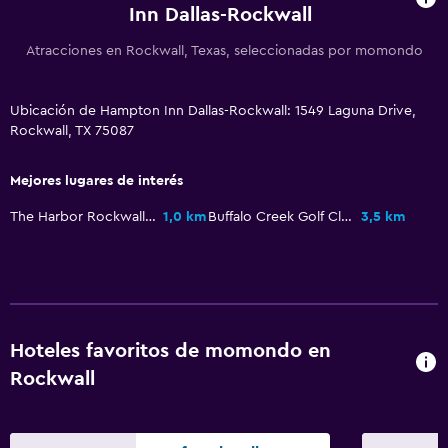
Inn Dallas-Rockwall
Servicios de lavandería/tintorería
Atracciones en Rockwall, Texas, seleccionadas por momondo
Plancha y tabla de planchar
Ubicación de Hampton Inn Dallas-Rockwall: 1549 Laguna Drive,
Habitación
Rockwall, TX 75087
Despertador
Sofá cama
Mejores lugares de interés
The Harbor Rockwall Mall
1,0 km
Buffalo Creek Golf Club
3,5 km
General
Teléfono
Espacio de almacenamiento
Hoteles favoritos de momondo en
Estacionamiento y transporte
Rockwall
Estacionamiento gratuito
Aire libre