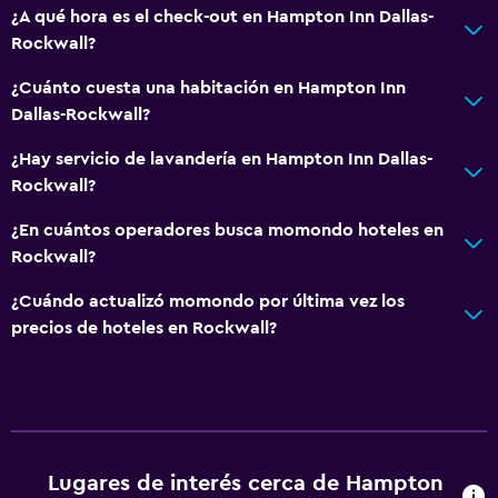
¿A qué hora es el check-out en Hampton Inn Dallas-
Rockwall?
Salud y seguridad
Limpieza diaria
¿Cuánto cuesta una habitación en Hampton Inn
Dallas-Rockwall?
Botiquín de primeros auxilios
Cámaras CCTV en zonas comunes
¿Hay servicio de lavandería en Hampton Inn Dallas-
Rockwall?
Cámaras CCTV en el exterior
Caja fuerte
¿En cuántos operadores busca momondo hoteles en
Rockwall?
Baño
¿Cuándo actualizó momondo por última vez los
Ducha
precios de hoteles en Rockwall?
Inodoro con cisterna alta
Secador de pelo
Lavandería
Lugares de interés cerca de Hampton
Lavandería