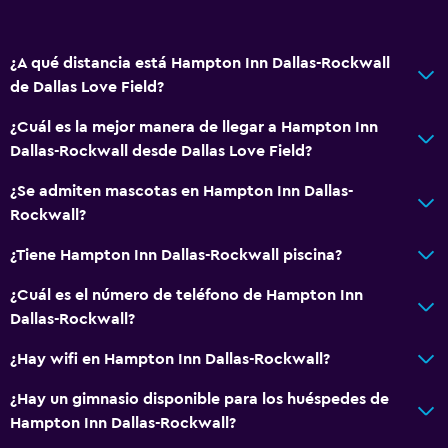
Servicios y facilidades
Salas de conferencia
¿A qué distancia está Hampton Inn Dallas-Rockwall
de Dallas Love Field?
Centro de negocios
Caja fuerte
¿Cuál es la mejor manera de llegar a Hampton Inn
Dallas-Rockwall desde Dallas Love Field?
Instalaciones para reuniones
Check-out exprés
¿Se admiten mascotas en Hampton Inn Dallas-
Rockwall?
Recepción 24 horas
¿Tiene Hampton Inn Dallas-Rockwall piscina?
Sistema de entretenimiento
¿Cuál es el número de teléfono de Hampton Inn
Radio
Dallas-Rockwall?
TV de pantalla plana
¿Hay wifi en Hampton Inn Dallas-Rockwall?
TV por cable o vía satélite
¿Hay un gimnasio disponible para los huéspedes de
TV
Hampton Inn Dallas-Rockwall?
Reproductor de DVD