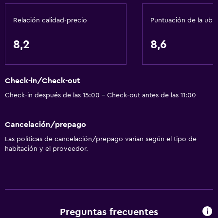
Tetera/cafetera
Nevera
Relación calidad-precio
Puntuación de la ubi
La comida se puede entregar en el alojamiento
8,2
8,6
Cafetera
Máquina expendedora (bebidas)
Check-in/Check-out
Servicios básicos
Check-in después de las 15:00 - Check-out antes de las 11:00
Wifi gratis
Cancelación/prepago
Wifi disponible en todas las instalaciones
Las políticas de cancelación/prepago varían según el tipo de
Internet
habitación y el proveedor.
Extinguidor
Artículos de aseo gratis
Alarma de humo
Aire acondicionado
Preguntas frecuentes