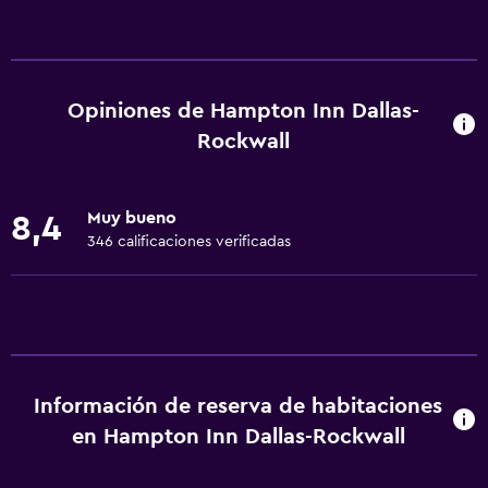
Accesibilidad y adecuación
Mascotas permitidas bajo consulta (pueden aplicar cargos
extra)
Opiniones de Hampton Inn Dallas-
Accesibilidad
Rockwall
Ascensor
Estacionamiento accesible
Muy bueno
8,4
Para no fumadores
346 calificaciones verificadas
Lavabo bajo
Inodoro con barras de apoyo
Áreas designadas para fumadores
Comedor
Información de reserva de habitaciones
Microondas
en Hampton Inn Dallas-Rockwall
Bar/lounge