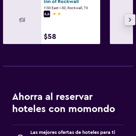
Inn of Rockwall
Sillas de playa
1130 East I-30, Rockwall, TX
2 estrellas
6,4
Zona de trabajo
Escritorio
$58
Actividades
Tienda de regalos
Gimnasio
Gimnasio
Ahorra al reservar
Piscina
hoteles con momondo
Piscina al aire libre
Las mejores ofertas de hoteles para ti