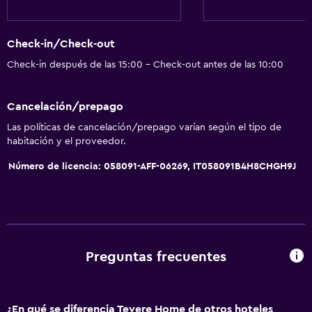
Microondas
Desayuno en la habitación
Check-in/Check-out
Tetera/cafetera
Check-in después de las 15:00 - Check-out antes de las 10:00
Nevera
Cafetera
Cancelación/prepago
Mesa de comedor
Las políticas de cancelación/prepago varían según el tipo de
habitación y el proveedor.
General
Número de licencia: 058091-AFF-06269, IT058091B4H8CHGH9J
Ventana
Vista a una calle tranquila
Zona de estar
Vista al jardín
Preguntas frecuentes
Piso de parquet o madera noble
Vista a punto de interés
¿En qué se diferencia Tevere Home de otros hoteles
Piso de mosaico/mármol