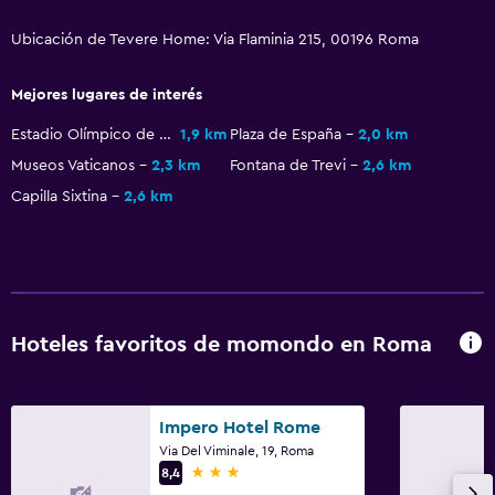
Sistema de entretenimiento
Ubicación de Tevere Home: Via Flaminia 215, 00196 Roma
TV de pantalla plana
TV
Mejores lugares de interés
Estadio Olímpico de Roma
1,9 km
Plaza de España
2,0 km
Lavandería
Museos Vaticanos
2,3 km
Fontana de Trevi
2,6 km
Plancha y tabla de planchar
Capilla Sixtina
2,6 km
Tendedero
Estacionamiento y transporte
Servicio de traslado (cargo adicional)
Hoteles favoritos de momondo en Roma
Aire libre
Terraza
Impero Hotel Rome
Via Del Viminale, 19, Roma
3 estrellas
8,4
Zona de trabajo