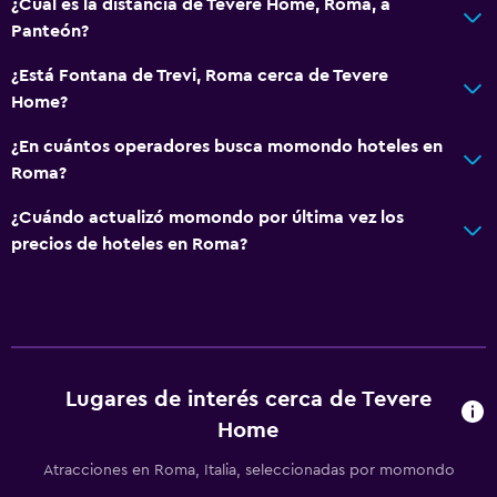
¿Cuál es la distancia de Tevere Home, Roma, a
Para no fumadores
Panteón?
Plantas superiores accesibles por ascensor
¿Está Fontana de Trevi, Roma cerca de Tevere
Home?
Servicios y facilidades
¿En cuántos operadores busca momondo hoteles en
Minimercado en las instalaciones
Roma?
Acceso con llave
¿Cuándo actualizó momondo por última vez los
Check-out exprés
precios de hoteles en Roma?
Botella de agua
Check-in/check-out privado
Habitación
Enchufe cerca de la cama
Lugares de interés cerca de Tevere
Sofá cama
Home
Armario o clóset
Atracciones en Roma, Italia, seleccionadas por momondo