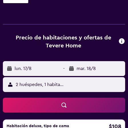
el alojamiento. Todas las habitaciones de este alojamiento
están equipadas con cafetera. Las unidades del
alojamiento tienen baño privado con ducha y artículos de
aseo gratuitos, además de TV de pantalla plana y aire
acondicionado. Algunas habitaciones también ofrecen
balcón. En el hostal o pensión, las habitaciones están
Precio de habitaciones y ofertas de
equipadas con ropa de cama y toallas. Le Suites di Tevere
Tevere Home
Home ofrece desayuno buffet o continental. Estación de
metro Ottaviano - San Pietro está a 2,4 km del
alojamiento, y Via Condotti está a 3,1 km. El aeropuerto
lun. 17/8
-
mar. 18/8
(Aeropuerto de Roma - Ciampino) está a 18 km.
2 huéspedes, 1 habitación
$108
Habitación deluxe, tipo de cama