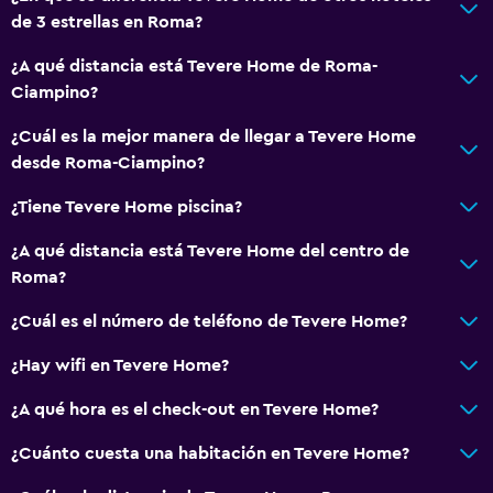
de 3 estrellas en Roma?
Vista a la ciudad
¿A qué distancia está Tevere Home de Roma-
Ciampino?
Baño
Ducha
¿Cuál es la mejor manera de llegar a Tevere Home
desde Roma-Ciampino?
Bidé
Secador de pelo
¿Tiene Tevere Home piscina?
Aseo
¿A qué distancia está Tevere Home del centro de
Papel higiénico
Roma?
Baño privado
¿Cuál es el número de teléfono de Tevere Home?
¿Hay wifi en Tevere Home?
Accesibilidad y adecuación
Ascensor
¿A qué hora es el check-out en Tevere Home?
Ascensor disponible
¿Cuánto cuesta una habitación en Tevere Home?
Habitación hipoalergénica