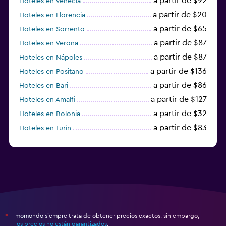
a partir de $92
Hoteles en Venecia
a partir de $20
Hoteles en Florencia
a partir de $65
Hoteles en Sorrento
a partir de $87
Hoteles en Verona
a partir de $87
Hoteles en Nápoles
a partir de $136
Hoteles en Positano
a partir de $86
Hoteles en Bari
a partir de $127
Hoteles en Amalfi
a partir de $32
Hoteles en Bolonia
a partir de $83
Hoteles en Turín
a partir de $94
Hoteles en Palermo
momondo siempre trata de obtener precios exactos, sin embargo,
*
los precios no están garantizados
.