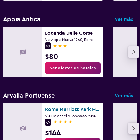
Appia Antica
Ver más
Locanda Delle Corse
Via Appia Nuova 1260, Roma
3 estrellas
8,1
$80
Ver ofertas de hoteles
Arvalia Portuense
Ver más
Rome Marriott Park Hotel
Via Colonnello Tommaso Masala 54, Roma
4 estrellas
7,5
$144