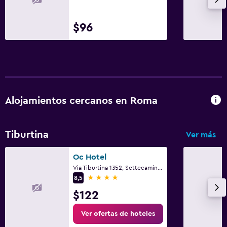
Escritorio
$96
Salud y seguridad
Botiquín de primeros auxilios
Ideal para familias
Alojamientos cercanos en Roma
Cuna/cama nido disponibles
Tiburtina
Ver más
Oc Hotel
Via Tiburtina 1352, Settecamini, Rome
4 estrellas
8,5
$122
Ver ofertas de hoteles