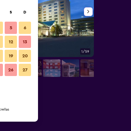
S
D
5
6
12
13
1/59
Lobby
19
20
26
27
rellas