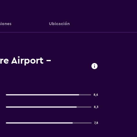
iones
Ubicación
e Airport -
8,6
8,3
7,8