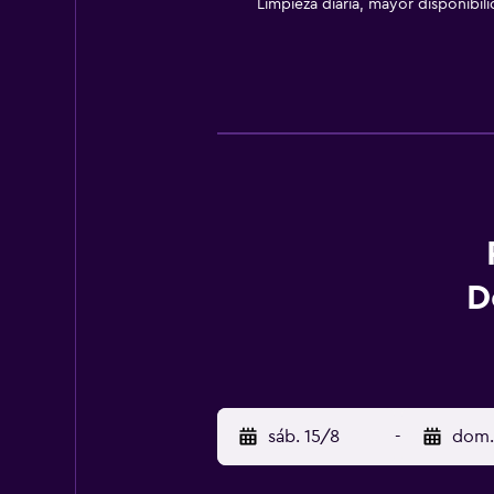
Limpieza diaria, mayor disponibil
D
sáb. 15/8
-
dom.