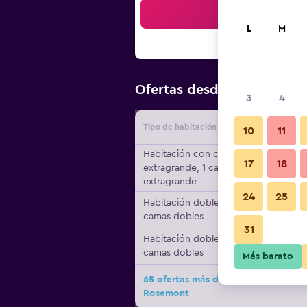
Bus
L
M
$90
Ofertas desde
/
Oferta má
3
4
Tipo de habitación
Proveedo
10
11
Habitación con cama
17
18
extragrande, 1 cama
extragrande
24
25
Habitación doble, 2
camas dobles
31
Habitación doble, 2
camas dobles
Más barato
65 ofertas más de DoubleTree by Hi
Rosemont