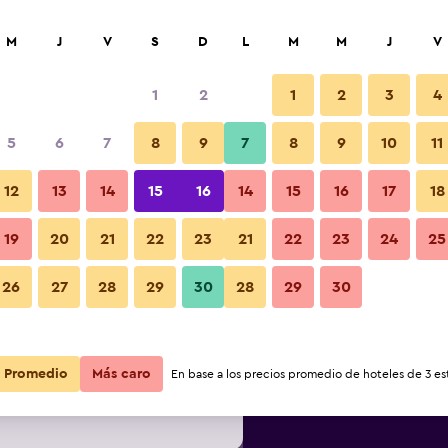
car
M
J
V
S
D
L
M
M
J
V
1
2
1
2
3
4
s barata de precio por noche
5
6
7
8
9
7
8
9
10
11
Edificio
r
Total noche
12
13
14
15
16
14
15
16
17
18
19
20
21
22
23
21
22
23
24
25
$90
Ver oferta
Fotos
26
27
28
29
30
28
29
30
$98
Ver oferta
$103
Ver oferta
Promedio
Más caro
En base a los precios promedio de hoteles de 3 est
lton Chicago O'Hare Airport -