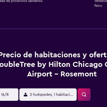
idad de productos sanitarios.
Vestíbu
físico
Precio de habitaciones y ofer
oubleTree by Hilton Chicago 
Airport - Rosemont
 16/8
2 huéspedes, 1 habitación