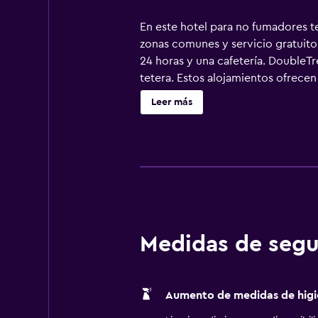
En este hotel para no fumadores ten
zonas comunes y servicio gratuito
24 horas y una cafetería. DoubleT
tetera. Estos alojamientos ofrece
acolchado adicional y están vestid
Leer más
suscripción. Los baños están equi
hotel en Rosemont ofrece acceso a 
habitaciones también incluyen tabl
de ocio y esparcimiento en este ho
supervisión de un adulto.
Medidas de segu
Aumento de medidas de higi