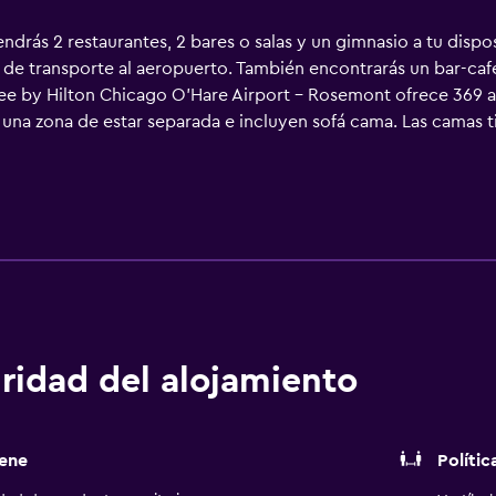
drás 2 restaurantes, 2 bares o salas y un gimnasio a tu disposi
 de transporte al aeropuerto. También encontrarás un bar-cafe
ree by Hilton Chicago O'Hare Airport - Rosemont ofrece 369 al
n una zona de estar separada e incluyen sofá cama. Las camas
as con ropa de cama de alta calidad. Se ofrece una televisión
pados con bañera y ducha independientes, artículos de higiene
Internet wifi (de pago). Los servicios para las personas de ne
a de planchar con plancha y cortinas opacas. Se ofrece servici
tel incluyen gimnasio. No se permite la entrada al gimnasio d
ridad del alojamiento
ene
Polític