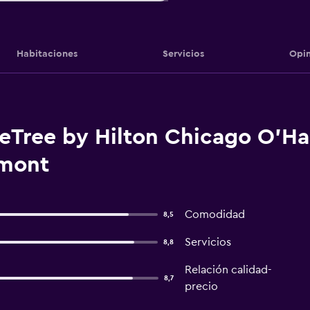
Habitaciones
Servicios
Opin
eTree by Hilton Chicago O'Har
mont
Comodidad
8,5
Servicios
8,8
Relación calidad-
8,7
precio