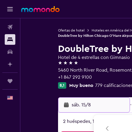
Vuelos
Ofertas de hotel
Hoteles en América del 
DoubleTree by Hilton Chicago O'Hare Airpo
Alojamientos
DoubleTree by H
Autos
Hotel de 4 estrellas con Gimnasio
4 estrellas
Planifica con IA
5460 North River Road, Rosemont,
+1 847 292 9100
Trips
Muy bueno
779 calificacione
8,1
Español
sáb. 15/8
-
2 huéspedes, 1 habitación