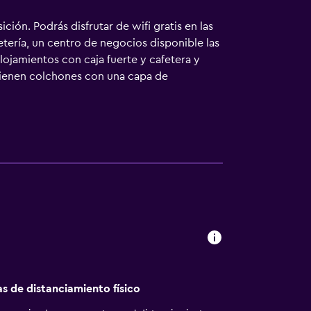
ción. Podrás disfrutar de wifi gratis en las
tería, un centro de negocios disponible las
ojamientos con caja fuerte y cafetera y
 tienen colchones con una capa de
 de pantalla plana con canales por cable de
 personal gratuitos y secador de pelo. Este
gocios incluyen escritorio y teléfono. Las
o de limpieza todos los días. Los servicios
e niños menores de 18 años sin la
as de distanciamiento físico