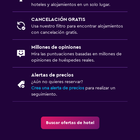
hoteles y alojamientos en un solo lugar.
Plancha para pantalones
Plancha y tabla de planchar
CANCELACIÓN GRATIS
Tendedero
Usa nuestro filtro para encontrar alojamientos
con cancelación gratis.
General
Millones de opiniones
Posibilidad de habitaciones conectadas
Mira las puntuaciones basadas en millones de
opiniones de huéspedes reales.
Espacio de almacenamiento
Zona de estar
Alertas de precios
¿Aún no quieres reservar?
Sofá
Crea una alerta de precios
para realizar un
Habitaciones insonorizadas
seguimiento.
Teléfono
Salud y seguridad
Buscar ofertas de hotel
Limpieza diaria