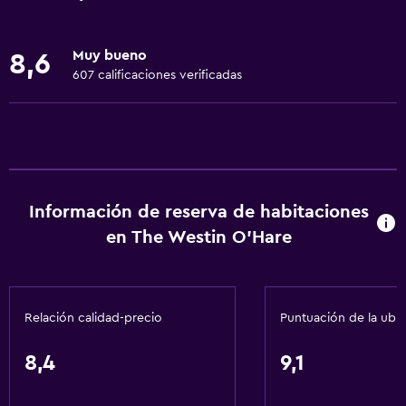
Para no fumadores
Lavabo bajo
Muy bueno
8,6
Fregadero bajo
607 calificaciones verificadas
Almohada sin plumas
Áreas designadas para fumadores
Mascotas permitidas bajo consulta (pueden aplicar cargos
extra)
Accesibilidad
Información de reserva de habitaciones
Ducha adaptada para silla de ruedas
en The Westin O'Hare
Ascensor
Ascensor disponible
Relación calidad-precio
Puntuación de la ubi
Estacionamiento accesible
Tina de baño adaptada
8,4
9,1
Habitación hipoalergénica