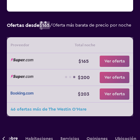
Ofertas desde
$165
/
Oferta más barata de precio por noche
Proveedor
Total noche
$165
Ver oferta
$200
Ver oferta
$203
Ver oferta
46 ofertas más de The Westin O'Hare
Sobre
Habitaciones
Servicios
Opiniones
Ubicación