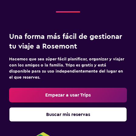
Cámaras CCTV en zonas comunes
Cámaras CCTV en el exterior
Seguridad las 24 horas
Botiquín de primeros auxilios
Una forma más fácil de gestionar
Caja fuerte
tu viaje a Rosemont
Habitación
Hacemos que sea súper fácil planificar, organizar y viajar
con los amigos o la familia. Trips es gratis y está
Cama plegable
disponible para su uso independientemente del lugar en
Despertador
el que reserves.
Sofá cama
Empezar a usar Trips
Perchero
Armario o clóset
Buscar mis reservas
Ideal para familias
Cuidado de niños o guardería