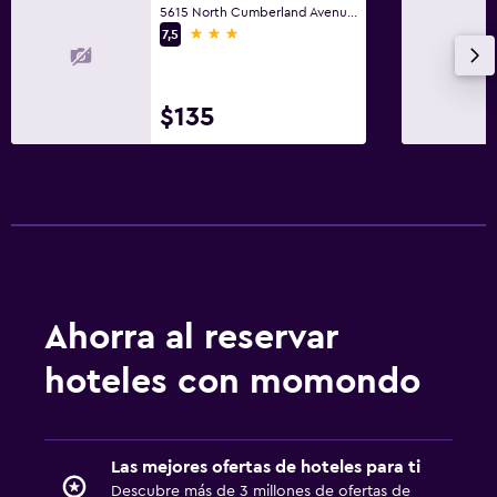
Ducha italiana
5615 North Cumberland Avenue, Rosemont, IL
3 estrellas
7,5
Sistema de entretenimiento
TV de pantalla plana
$135
TV por cable o vía satélite
Canales de pago
Servicio de streaming
Radio
Sala de estar/TV compartida
TV
Ahorra al reservar
hoteles con momondo
Lavandería
Lavandería
Servicio de planchado
Las mejores ofertas de hoteles para ti
Servicios de lavandería/tintorería
Descubre más de 3 millones de ofertas de