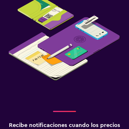
Cuna/cama nido disponibles
Comidas para niños
Parque infantil
Estacionamiento y transporte
Estacionamiento
Estacionamiento privado
Traslado aeropuerto
Aire libre
Jardín
Terraza/patio
Sillas de playa
Recibe notificaciones cuando los precios
Actividades