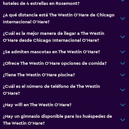
hoteles de 4 estrellas en Rosemont?
Máquina expendedora (botanas)
¿A qué distancia está The Westin O'Hare de Chicago
Comedor
Internacional O'Hare?
Servicios y facilidades
¿Cuál es la mejor manera de llegar a The Westin
O'Hare desde Chicago Internacional O'Hare?
Cajero automático/banco
Centro de negocios
¿Se admiten mascotas en The Westin O'Hare?
Servicio de despertador
¿Ofrece The Westin O'Hare opciones de comida?
Servicio de conserjería
¿Tiene The Westin O'Hare piscina?
Instalaciones para reuniones
¿Cuál es el número de teléfono de The Westin
Minimercado en las instalaciones
O'Hare?
Servicio de habitaciones
¿Hay wifi en The Westin O'Hare?
Acceso con tarjeta
Check-out exprés
¿Hay un gimnasio disponible para los huéspedes de
The Westin O'Hare?
Check-in/check-out privado