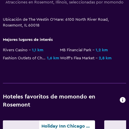
Atracciones en Rosemont, Illinois, seleccionadas por momondo
Champú
Gel de ducha
Ubicación de The Westin O'Hare: 6100 North River Road,
Papeleras
Rosemont, IL 60018
Acondicionador
Mejores lugares de interés
Baño
Rivers Casino
1,1 km
MB Financial Park
1,2 km
Inodoro con cisterna alta
Fashion Outlets of Chicago
1,6 km
Wolff's Flea Market
2,8 km
Secador de pelo
Albornoz
Baño privado
Inodoro adaptado
Hoteles favoritos de momondo en
Gorro de baño
Rosemont
Aseo
Papel higiénico
Holiday Inn Chicago O'hare Area By IHG