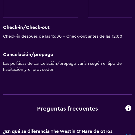
Inodoro con barras de apoyo
Plantas superiores accesibles por ascensor
Comedor
Check-in/Check-out
Copas
Check-in después de las 15:00 - Check-out antes de las 12:00
Menús para dietas especiales (bajo petición)
Cancelación/prepago
Restaurante
Las políticas de cancelación/prepago varían según el tipo de
Bar/lounge
habitación y el proveedor.
La comida se puede entregar en el alojamiento
Bar de tapas
Desayuno en la habitación
Tetera/cafetera
Preguntas frecuentes
Nevera
Cafetera
¿En qué se diferencia The Westin O'Hare de otros
Máquina expendedora (bebidas)