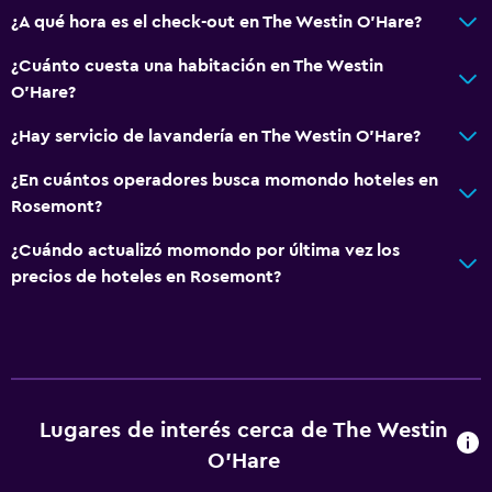
Recepción 24 horas
¿A qué hora es el check-out en The Westin O'Hare?
Caja fuerte
¿Cuánto cuesta una habitación en The Westin
Botella de agua
O'Hare?
¿Hay servicio de lavandería en The Westin O'Hare?
Servicios básicos
¿En cuántos operadores busca momondo hoteles en
Internet
Rosemont?
Extinguidor
¿Cuándo actualizó momondo por última vez los
Artículos de aseo gratis
precios de hoteles en Rosemont?
Alarma de humo
Calefacción
Aire acondicionado
Wifi (con cargo)
Lugares de interés cerca de The Westin
Ropa de cama
O'Hare
Toallas