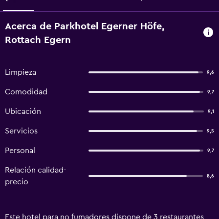
Acerca de Parkhotel Egerner Höfe,
Rottach Egern
Limpieza
9,6
Comodidad
9,7
Ubicación
9,1
Servicios
9,5
Personal
9,7
Relación calidad-
8,6
precio
Este hotel para no fumadores dispone de 3 restaurantes,