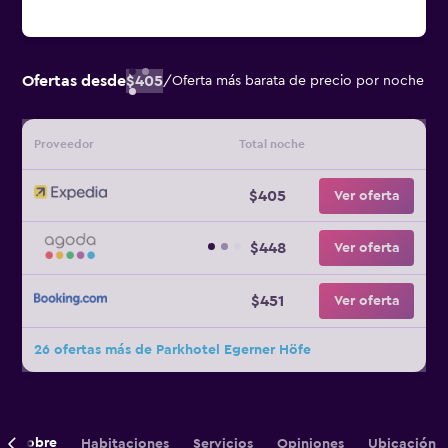
Ofertas desde
$405
/
Oferta más barata de precio por noche
Proveedor
Total noche
$405
Ver oferta
$448
Ver oferta
$451
Ver oferta
26 ofertas más de Parkhotel Egerner Höfe
Sobre
Habitaciones
Servicios
Opiniones
Ubicación