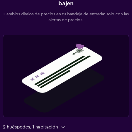
Botiquín de primeros auxilios
bajen
Caja fuerte
Cambios diarios de precios en tu bandeja de entrada: solo con las
alertas de precios.
Ideal para familias
Cuidado de niños o guardería
Cuna/cama nido disponibles
Comidas para niños
Parque infantil
Lavandería
Lavandería
Servicio de planchado
Servicios de lavandería/tintorería
2 huéspedes, 1 habitación
Habitación