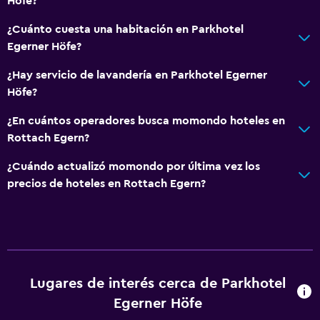
Höfe?
Zona de estar
¿Cuánto cuesta una habitación en Parkhotel
Pantuflas
Egerner Höfe?
Sofá
¿Hay servicio de lavandería en Parkhotel Egerner
Teléfono
Höfe?
¿En cuántos operadores busca momondo hoteles en
Servicios y facilidades
Rottach Egern?
Centro de negocios
¿Cuándo actualizó momondo por última vez los
Servicio de despertador
precios de hoteles en Rottach Egern?
Servicio de conserjería
Instalaciones para reuniones
Boletos de transporte público
Servicio de habitaciones
Lugares de interés cerca de Parkhotel
Mostrador de información turística
Egerner Höfe
Acceso con tarjeta