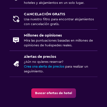
hoteles y alojamientos en un solo lugar.
Comedor
Almuerzos para llevar
CANCELACIÓN GRATIS
Fruta
Usa nuestro filtro para encontrar alojamientos
con cancelación gratis.
Menús para dietas especiales (bajo petición)
Restaurante
Millones de opiniones
Mira las puntuaciones basadas en millones de
Bar/lounge
opiniones de huéspedes reales.
Minibar
Alertas de precios
Desayuno en la habitación
¿Aún no quieres reservar?
Cafetera
Crea una alerta de precios
para realizar un
seguimiento.
Piscina y spa
Spa
Buscar ofertas de hotel
Piscina (cubierta)
Piscina con vista