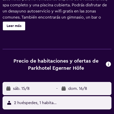
spa completo y una piscina cubierta. Podrás disfrutar de
un desayuno autoservicio y wifi gratis en las zonas
comunes. También encontrarás un gimnasio, un bar o
lounge y una sauna. Parkhotel Egerner Höfe ofrece 85
Leer más
alojamientos con máquina de café espresso y caja fuerte.
Las camas están vestidas con ropa de cama de alta
calidad. Los huéspedes pueden navegar por la web
gracias a nuestro acceso a Internet wifi gratis. Los baños
están equipados con ducha con cabezal de ducha tipo
lluvia, albornoces, zapatillas y artículos de higiene
Precio de habitaciones y ofertas de
personal gratuitos. Es posible solicitar juegos de cama
Parkhotel Egerner Höfe
hipoalergénicos y tabla de planchar con plancha. Se
ofrece servicio nocturno de descubierta y servicio de
limpieza todos los días. Los servicios de ocio y
sáb. 15/8
-
dom. 16/8
esparcimiento en este hotel incluyen una piscina cubierta,
sauna y gimnasio. Se pueden practicar las actividades de
ocio y esparcimiento que se indican más abajo en las
2 huéspedes, 1 habitación
instalaciones o cerca del alojamiento (es posible que se