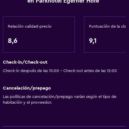
en Parkhotel Egerner Höfe
Senderismo
Paseo en trineo
Compras
Relación calidad-precio
Puntuación de la ubi
Snowboard
8,6
9,1
Servicios básicos
Wifi disponible en todas las instalaciones
Check-in/Check-out
Internet
Check-in después de las 15:00 - Check-out antes de las 12:00
Extinguidor
Artículos de aseo gratis
Cancelación/prepago
Alarma de humo
Las políticas de cancelación/prepago varían según el tipo de
Calefacción
habitación y el proveedor.
Wifi gratis
Ropa de cama
Toallas