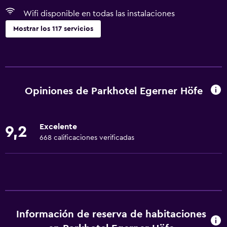
Wifi disponible en todas las instalaciones
Mostrar los 117 servicios
Actividades
Bicicletas
Juegos de mesa/rompecabezas
Opiniones de Parkhotel Egerner Höfe
Golf
Ciclismo
Excelente
9,2
Esquí
668 calificaciones verificadas
Clases de cocina
Salón de belleza
Minigolf
Mesa de billar
Información de reserva de habitaciones
Instalaciones para deportes acuáticos