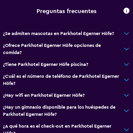
Champú
Preguntas frecuentes
Gel de ducha
Papeleras
¿Se admiten mascotas en Parkhotel Egerner Höfe?
Acondicionador
¿Ofrece Parkhotel Egerner Höfe opciones de
comida?
General
Habitaciones familiares
¿Tiene Parkhotel Egerner Höfe piscina?
Vista al jardín
¿Cuál es el número de teléfono de Parkhotel Egerner
Vista al patio interior
Höfe?
Vista al lago
¿Hay wifi en Parkhotel Egerner Höfe?
Vista a la montaña
¿Hay un gimnasio disponible para los huéspedes de
Bodega de esquí
Parkhotel Egerner Höfe?
Espacio de almacenamiento
¿A qué hora es el check-out en Parkhotel Egerner
Vista a una calle tranquila