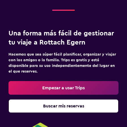
Vapor
Masajes
Sauna
Una forma más fácil de gestionar
Estacionamiento y transporte
tu viaje a Rottach Egern
Estacionamiento
Estacionamiento privado
Hacemos que sea súper fácil planificar, organizar y viajar
con los amigos o la familia. Trips es gratis y está
Servicio de traslado (cargo adicional)
disponible para su uso independientemente del lugar en
el que reserves.
Carga de vehículos eléctricos
Traslado aeropuerto
Empezar a usar Trips
Valet parking
Buscar mis reservas
Sistema de entretenimiento
TV de pantalla plana
TV por cable o vía satélite