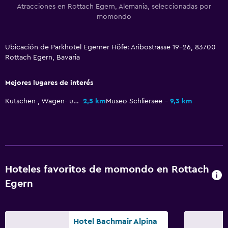
Atracciones en Rottach Egern, Alemania, seleccionadas por
Check-in/check-out privado
momondo
Recepción 24 horas
Caja fuerte
Ubicación de Parkhotel Egerner Höfe: Aribostrasse 19-26, 83700
Botella de agua
Rottach Egern, Bavaria
Mejores lugares de interés
Accesibilidad y adecuación
Hipoalergénico
Kutschen-, Wagen- und Schlittenmuseum
2,5 km
Museo Schliersee
9,3 km
Para no fumadores
Áreas designadas para fumadores
Mascotas permitidas bajo consulta (pueden aplicar cargos
extra)
Hoteles favoritos de momondo en Rottach
Accesibilidad
Egern
Ascensor
Ascensor disponible
Hotel Bachmair Alpina
Habitación hipoalergénica