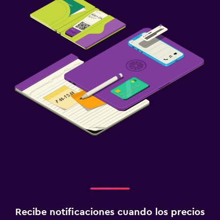
Radio
Biblioteca
Sala de estar/TV compartida
TV
Aire libre
Jardín
Terraza/patio
Sillas de playa
Terraza
Salud y seguridad
Limpieza diaria
Cámaras CCTV en zonas comunes
Recibe notificaciones cuando los precios