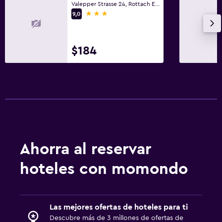
Valepper Strasse 24, Rottach Egern, Bavaria
3 estrellas
9,0
Inodoro con barras de apoyo
Plantas superiores accesibles por ascensor
$184
Baño
Secador de pelo
Albornoz
Baño privado
Ducha
Gorro de baño
Ahorra al reservar
Tina de baño
hoteles con momondo
Aseo
Papel higiénico
Ducha italiana
Las mejores ofertas de hoteles para ti
Descubre más de 3 millones de ofertas de