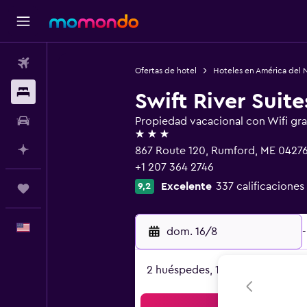
Vuelos
Ofertas de hotel
Hoteles en América del 
Alojamientos
Swift River Suite
Autos
Propiedad vacacional con Wifi gra
3 estrellas
Planifica con IA
867 Route 120, Rumford, ME 0427
+1 207 364 2746
Excelente
337 calificaciones
9,2
Trips
Español
dom. 16/8
-
2 huéspedes, 1 habitación