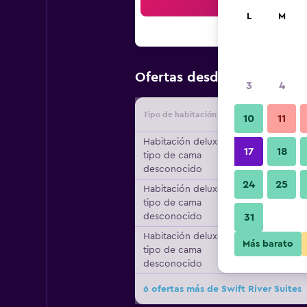
Bus
L
M
$155
Ofertas desde
/
Oferta m
3
4
Tipo de habitación
Proveedo
10
11
Habitación deluxe,
17
18
tipo de cama
desconocido
24
25
Habitación deluxe,
tipo de cama
desconocido
31
Habitación deluxe,
Más barato
tipo de cama
desconocido
6 ofertas más de Swift River Suites