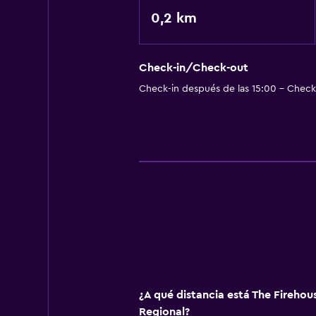
Wifi gratis
0,2 km
Aire acondicionado
Check-in/Check-out
Lavandería
Check-in después de las 15:00 - Check-
Plancha y tabla de planchar
Salud y seguridad
Limpieza diaria
¿A qué distancia está The Firehous
Regional?