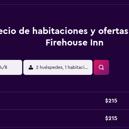
ecio de habitaciones y oferta
Firehouse Inn
14/8
2 huéspedes, 1 habitación
$215
$215