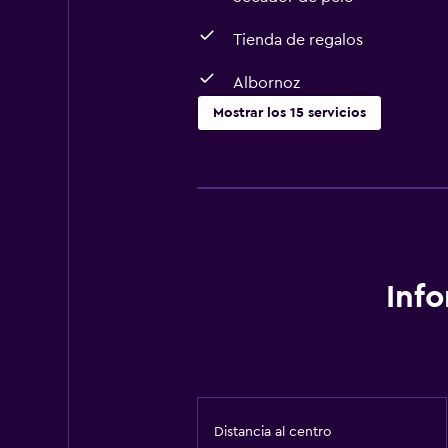
Tienda de regalos
Albornoz
Mostrar los 15 servicios
Actividades
Visitas a bodegas
Paseos a caballo
Tienda de regalos
Inf
Baño
Secador de pelo
Albornoz
Servicios básicos
Distancia al centro