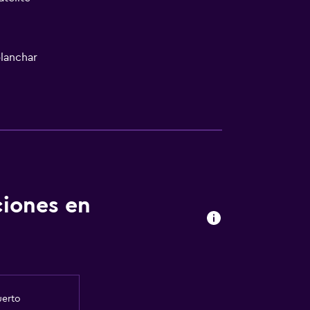
planchar
ciones en
ones
ento
uerto