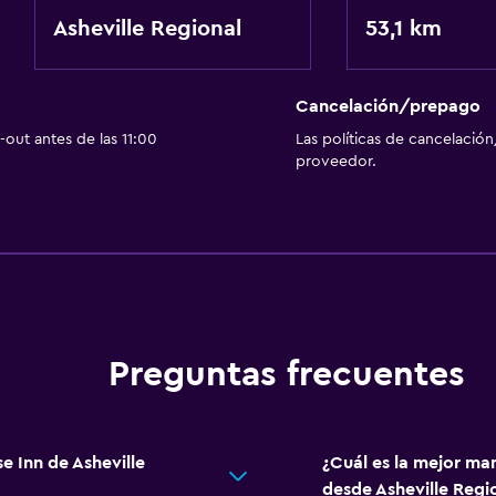
TV por cable o vía satéli
Asheville Regional
53,1 km
Cancelación/prepago
General
out antes de las 11:00
Las políticas de cancelación
Pantuflas
proveedor.
Preguntas frecuentes
e Inn de Asheville
¿Cuál es la mejor man
desde Asheville Regi