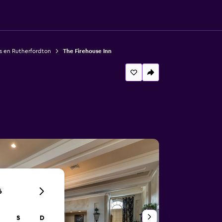
s en Rutherfordton
The Firehouse Inn
6
S
D