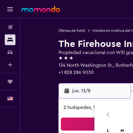
Vuelos
Ofertas de hotel
Hoteles en América del 
Alojamientos
The Firehouse In
Autos
Propiedad vacacional con Wifi gra
3 estrellas
Planifica con IA
134 North Washington St., Rutherf
+1 828 286 9030
Trips
jue. 13/8
-
Español
2 huéspedes, 1 habitación
Bus
L
M