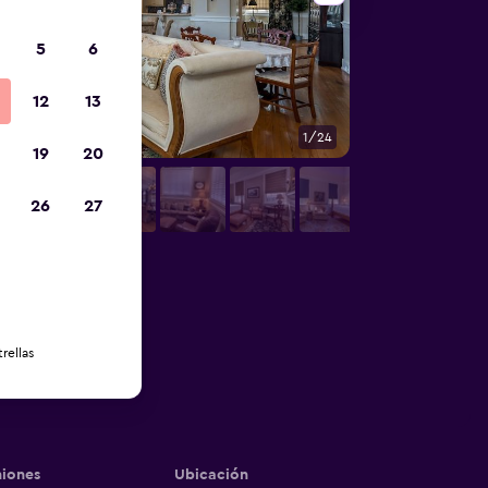
5
6
12
13
1/24
Restaurante
19
20
26
27
rellas
iones
Ubicación