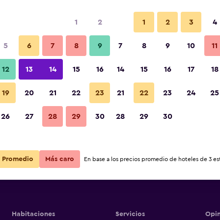
1
2
1
2
3
4
ás barata de precio por noche
5
6
7
8
9
7
8
9
10
11
Sala de estar
r
Total noche
12
13
14
15
16
14
15
16
17
18
$215
Ver oferta
19
20
21
22
23
21
22
23
24
25
Fotos
26
27
28
29
30
28
29
30
$215
Ver oferta
$226
Ver oferta
Promedio
Más caro
En base a los precios promedio de hoteles de 3 est
Habitaciones
Servicios
Opin