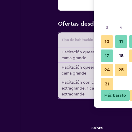
$215
Ofertas desde
/
Oferta m
3
4
Tipo de habitación
Proveedo
10
11
Habitación queen, 1
17
18
cama grande
Habitación queen, 1
24
25
cama grande
Habitación con cama
31
extragrande, 1 cama
extragrande
Más barato
Sobre