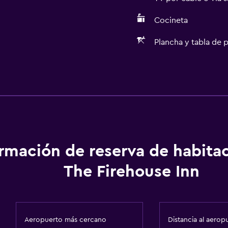
Cocineta
Plancha y tabla de 
Cocina
Cafetera
Cocineta
ormación de reserva de habita
Servicios y facilidades
The Firehouse Inn
Salas de conferencia
Instalaciones para reuni
Sistema de entretenimi
Aeropuerto más cercano
Distancia al aerop