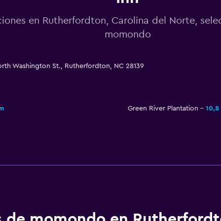
iones en Rutherfordton, Carolina del Norte, sel
momondo
orth Washington St., Rutherfordton, NC 28139
km
Green River Plantation
10,8
os de momondo en Rutherford