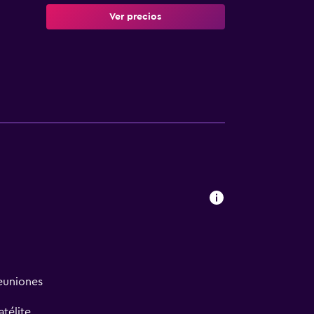
Ver precios
reuniones
atélite