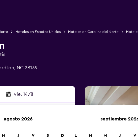
Norte
Hoteles en Estados Unidos
Hoteles en Carolina del Norte
Hotele
n
tis
ordton, NC 28139
vie. 14/8
agosto 2026
septiembre 202
car
M
J
V
S
D
L
M
M
J
V