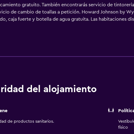
camiento gratuito. También encontrarás servicio de tintorería,
ervicio de cambio de toallas a petición. Howard Johnson by 
o, caja fuerte y botella de agua gratuita. Las habitaciones d
r satélite. Los baños están equipados con ducha con cabezal d
lo. Los huéspedes pueden navegar por la web gracias a nuestr
ocios incluyen escritorio y teléfono. Es posible solicitar cam
En el alojamiento hay piscina al aire libre y piscina infantil.
ridad del alojamiento
ene
Polític
idad de productos sanitarios.
Vestíbu
físico