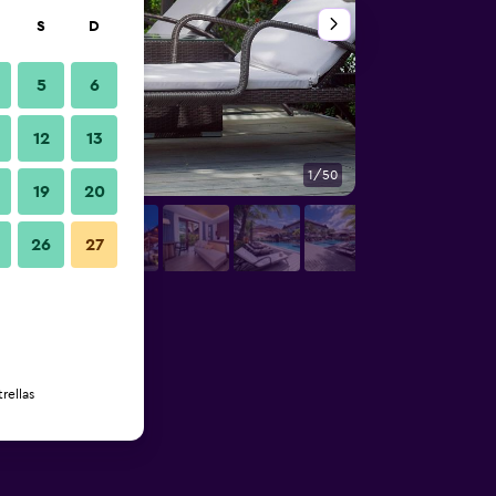
S
D
5
6
12
13
1/50
Piscina
19
20
26
27
rellas