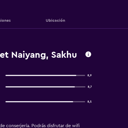
iones
Ubicación
t Naiyang, Sakhu
8,9
8,7
8,5
de conserjería. Podrás disfrutar de wifi