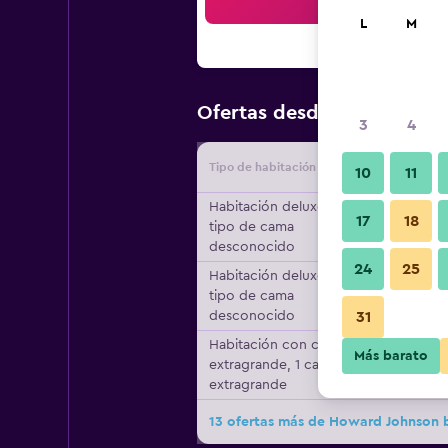
Bus
L
M
$49
Ofertas desde
/
Oferta má
3
4
Tipo de habitación
Proveedo
10
11
Habitación deluxe,
17
18
tipo de cama
desconocido
24
25
Habitación deluxe,
tipo de cama
desconocido
31
Habitación con cama
Más barato
extragrande, 1 cama
extragrande
13 ofertas más de Howard Johnson