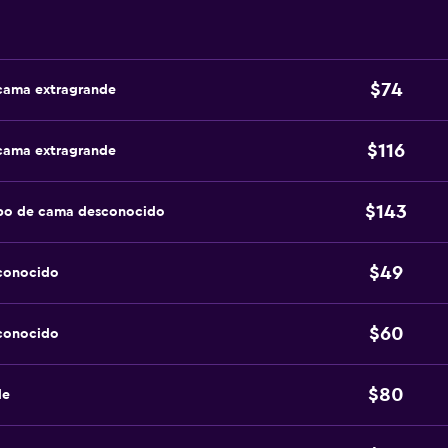
$74
 cama extragrande
$116
 cama extragrande
$143
ipo de cama desconocido
$49
sconocido
$60
sconocido
$80
de