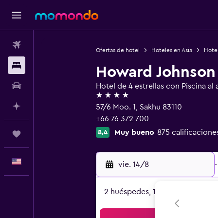
Vuelos
Ofertas de hotel
Hoteles en Asia
Hotel
Alojamientos
Howard Johnson
Autos
Hotel de 4 estrellas con Piscina al a
4 estrellas
Planifica con IA
57/6 Moo. 1, Sakhu 83110
+66 76 372 700
Muy bueno
875 calificacione
8,4
Trips
Español
vie. 14/8
-
2 huéspedes, 1 habitación