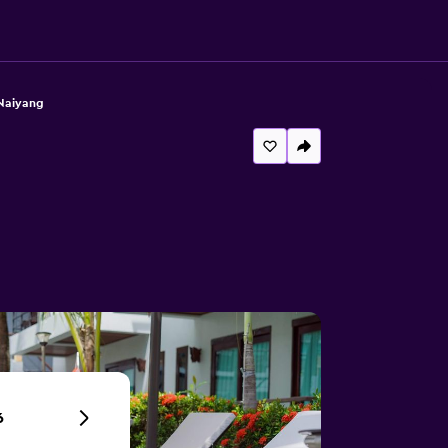
Naiyang
g
6