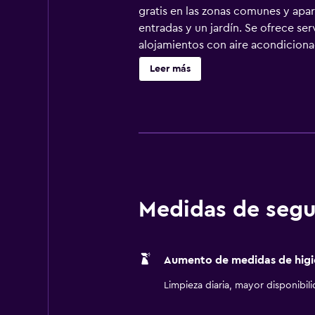
gratis en las zonas comunes y apar
entradas y un jardín. Se ofrece s
alojamientos con aire acondicionad
LCD de 42 pulgadas con canales po
Leer más
personal gratuitos y secador de pe
servicios para las personas de neg
servicio de limpieza todos los días. 
Medidas de segu
Aumento de medidas de higi
Limpieza diaria, mayor disponibil