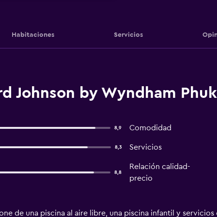
Habitaciones
Servicios
Opin
rd Johnson by Wyndham Phuke
Comodidad
8,9
Servicios
8,3
Relación calidad-
8,8
precio
 de una piscina al aire libre, una piscina infantil y servicios 