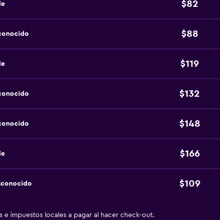
$82
de
$88
sconocido
$119
de
$132
sconocido
$148
sconocido
$166
de
$109
sconocido
as e impuestos locales a pagar al hacer check-out.