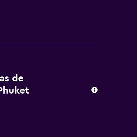
tas de
Phuket