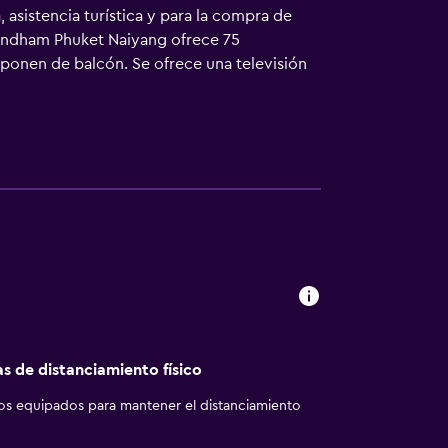
 asistencia turística y para la compra de
Wyndham Phuket Naiyang ofrece 75
isponen de balcón. Se ofrece una televisión
e ducha tipo lluvia, artículos de higiene
o acceso a Internet wifi gratis. Los
bio de toallas y cambio de sábanas. Se ofrece
as de distanciamiento físico
los equipados para mantener el distanciamiento