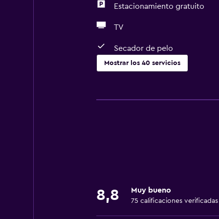
Estacionamiento gratuito
TV
Secador de pelo
Mostrar los 40 servicios
Servicios básicos
Wifi gratis
Internet
Ropa de cama
Toallas
Extinguidor
Alarma de humo
Muy bueno
8,8
Calefacción
75 calificaciones verificadas
Papeleras