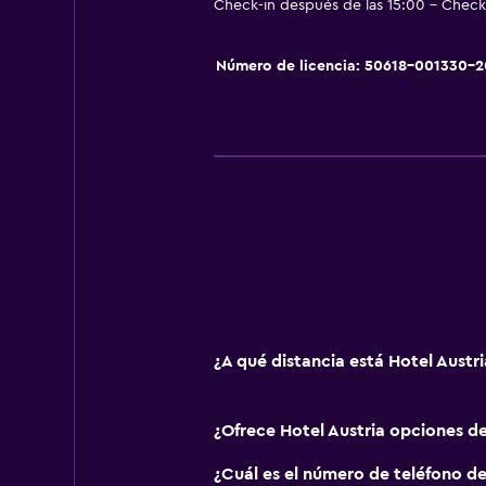
Check-in después de las 15:00 - Check
Accesibilidad y adecuación
Número de licencia: 50618-001330-
Para no fumadores
Ascensor
Salud y seguridad
Caja fuerte
Botiquín de primeros auxilios
Habitación
Armario o clóset
¿A qué distancia está Hotel Austr
¿Ofrece Hotel Austria opciones d
¿Cuál es el número de teléfono de