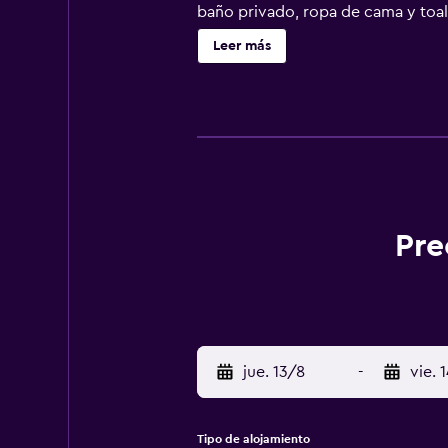
baño privado, ropa de cama y toall
Saalbach Hinterglemm y alrededore
Leer más
de Salzburgo - W. A. Mozart) está 
Pre
jue. 13/8
-
vie. 
Tipo de alojamiento