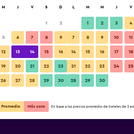
car
M
J
V
S
D
L
M
M
J
V
1
2
1
2
3
4
ás barata de precio por noche
5
6
7
8
9
7
8
9
10
11
r
Total noche
12
13
14
15
16
14
15
16
17
18
$362
Ver oferta
19
20
21
22
23
21
22
23
24
25
26
27
28
29
30
28
29
30
Promedio
Más caro
En base a los precios promedio de hoteles de 3 est