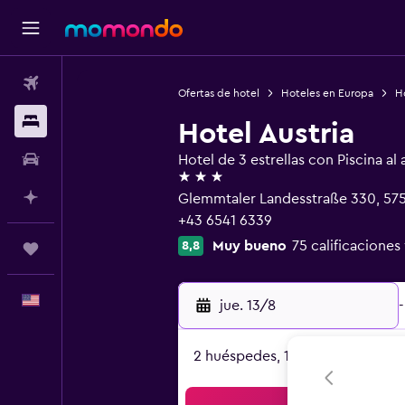
Vuelos
Ofertas de hotel
Hoteles en Europa
Ho
Alojamientos
Hotel Austria
Autos
Hotel de 3 estrellas con Piscina al a
3 estrellas
Planifica con IA
Glemmtaler Landesstraße 330, 575
+43 6541 6339
Muy bueno
75 calificaciones
8,8
Trips
Español
jue. 13/8
-
2 huéspedes, 1 habitación