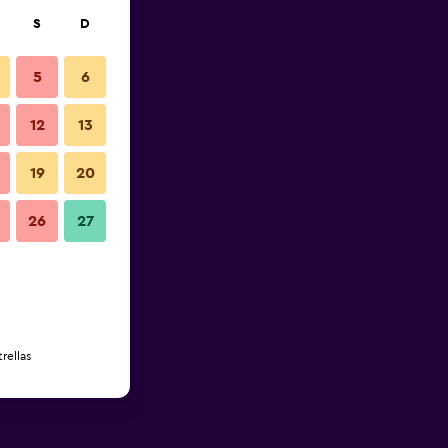
S
D
5
6
12
13
19
20
26
27
rellas