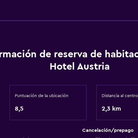
General
Solárium
Habitaciones familiares
Alfombrado
Espacio de almacenamie
ormación de reserva de habita
Hotel Austria
Aire libre
Terraza/patio
Sillas de playa
Puntuación de la ubicación
Distancia al centro
Jardín
8,5
2,3 km
Sistema de entretenimi
TV de pantalla plana
Cancelación/prepago
TV