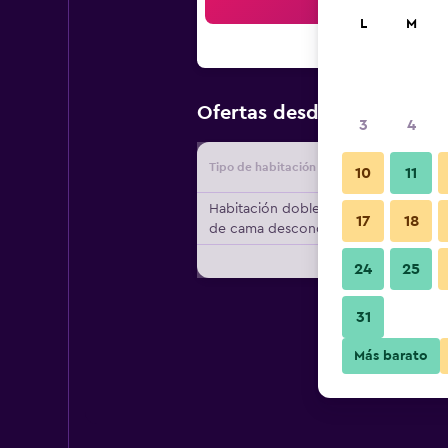
Bus
L
M
$362
Ofertas desde
/
Oferta m
3
4
Tipo de habitación
Proveedo
10
11
Habitación doble, tipo
17
18
de cama desconocido
24
25
31
Más barato