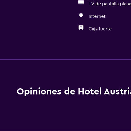
TV de pantalla plan
Internet
Caja fuerte
Comedor
Restaurante
Bar/lounge
Minibar
Nevera
Opiniones de Hotel Austri
Microondas