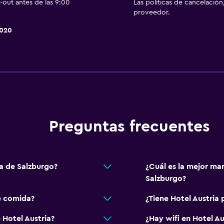
-out antes de las 9:00
Las políticas de cancelación
proveedor.
Actividades
2020
Senderismo
Esquí
Servicios y facilidades
Caja fuerte
Baño turco
Preguntas frecuentes
ia de Salzburgo?
¿Cuál es la mejor man
Salzburgo?
e comida?
¿Tiene Hotel Austria 
 Hotel Austria?
¿Hay wifi en Hotel Au