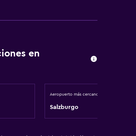
nto
ciones en
Aeropuerto más cercano
Salzburgo
ento