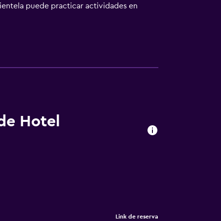
lientela puede practicar actividades en
 del alojamiento. El aeropuerto (Aeropuerto
 de Hotel
Link de reserva