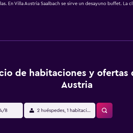
as. En Villa Austria Saalbach se sirve un desayuno buffet. La c
s, como esquí. Estación de tren de Zell am See está a 20 km
a 90 km.
cio de habitaciones y ofertas
Austria
14/8
2 huéspedes, 1 habitación