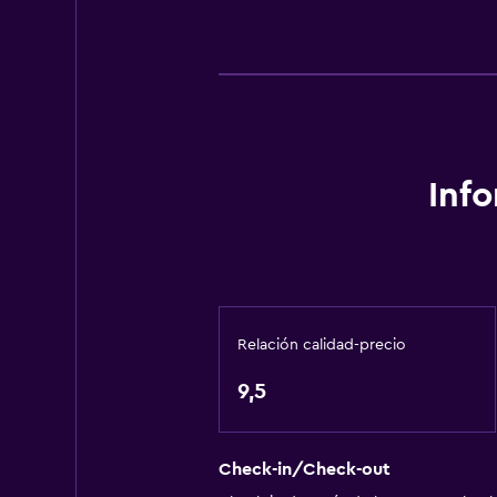
Baño
Secador de pelo
Aseo
Papel higiénico
Baño privado
Inf
Piscina y spa
Sauna
Piscina al aire libre
Relación calidad-precio
Vapor
9,5
Estacionamiento y transporte
Estacionamiento gratuito
Check-in/Check-out
Estacionamiento privado