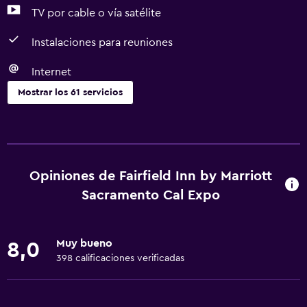
TV por cable o vía satélite
Instalaciones para reuniones
Internet
Mostrar los 61 servicios
Accesibilidad y adecuación
Unidad accesible para personas en silla de ruedas
Mascotas permitidas bajo consulta (pueden aplicar cargos
Opiniones de Fairfield Inn by Marriott
extra)
Sacramento Cal Expo
Accesibilidad
Ducha adaptada para silla de ruedas
Muy bueno
8,0
Ascensor
398 calificaciones verificadas
Tina de baño adaptada
Para no fumadores