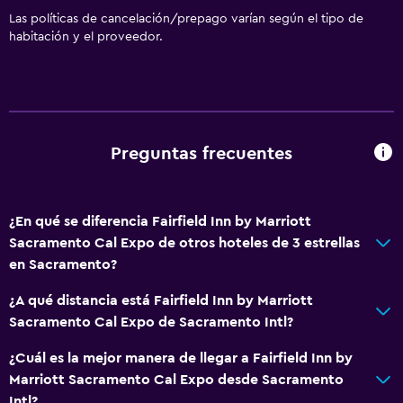
Las políticas de cancelación/prepago varían según el tipo de
Wifi gratis
habitación y el proveedor.
Internet
Extinguidor
Alarma de humo
Calefacción
Preguntas frecuentes
Aire acondicionado
Sistema de entretenimiento
¿En qué se diferencia Fairfield Inn by Marriott
Sacramento Cal Expo de otros hoteles de 3 estrellas
Radio
en Sacramento?
TV de pantalla plana
¿A qué distancia está Fairfield Inn by Marriott
Sala de estar/TV compartida
Sacramento Cal Expo de Sacramento Intl?
TV por cable o vía satélite
¿Cuál es la mejor manera de llegar a Fairfield Inn by
Canales de pago
Marriott Sacramento Cal Expo desde Sacramento
Intl?