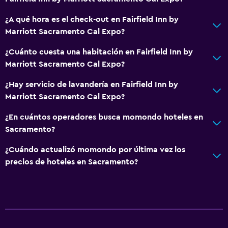
Carga de vehículos eléctricos
¿A qué hora es el check-out en Fairfield Inn by
Estacionamiento
Marriott Sacramento Cal Expo?
Estacionamiento privado
¿Cuánto cuesta una habitación en Fairfield Inn by
Marriott Sacramento Cal Expo?
Lavandería
¿Hay servicio de lavandería en Fairfield Inn by
Lavandería
Marriott Sacramento Cal Expo?
Servicios de lavandería/tintorería
¿En cuántos operadores busca momondo hoteles en
Plancha y tabla de planchar
Sacramento?
¿Cuándo actualizó momondo por última vez los
Actividades
precios de hoteles en Sacramento?
Zoológico
Tienda de regalos
Golf