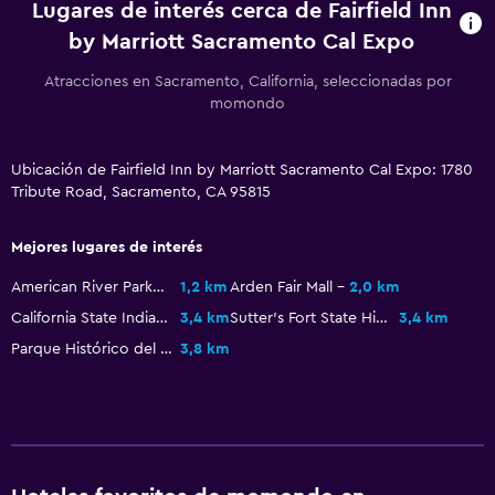
General
Lugares de interés cerca de Fairfield Inn
by Marriott Sacramento Cal Expo
Habitaciones familiares
Posibilidad de habitaciones conectadas
Atracciones en Sacramento, California, seleccionadas por
momondo
Teléfono
Ubicación de Fairfield Inn by Marriott Sacramento Cal Expo: 1780
Salud y seguridad
Tribute Road, Sacramento, CA 95815
Botiquín de primeros auxilios
Cámaras CCTV en zonas comunes
Mejores lugares de interés
Caja fuerte
American River Parkway
1,2 km
Arden Fair Mall
2,0 km
California State Indian Museum
3,4 km
Sutter's Fort State Historic Park
3,4 km
Piscina y spa
Parque Histórico del Estado de la Mansión del Gobernador
3,8 km
Bañera de hidromasaje
Piscina al aire libre
Baño