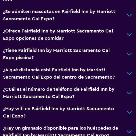
Comedor
¿Se admiten mascotas en Fairfield Inn by Marriott
Nevera
Sacramento Cal Expo?
Desayuno continental
¿Ofrece Fairfield Inn by Marriott Sacramento Cal
Cafetera
Expo opciones de comida?
Máquina expendedora (bebidas)
¿Tiene Fairfield Inn by Marriott Sacramento Cal
Máquina expendedora (botanas)
Expo piscina?
Ideal para familias
¿A qué distancia está Fairfield Inn by Marriott
Sacramento Cal Expo del centro de Sacramento?
Cuidado de niños o guardería
Cuna/cama nido disponibles
¿Cuál es el número de teléfono de Fairfield Inn by
Marriott Sacramento Cal Expo?
Comidas para niños
Buffet infantil
¿Hay wifi en Fairfield Inn by Marriott Sacramento
Cal Expo?
Desayuno gratuito
¿Hay un gimnasio disponible para los huéspedes de
Estacionamiento y transporte
Fairfield Inn by Marriott Sacramento Cal Expo?