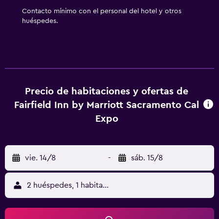
pueden practicar las actividades de ocio y esparcimiento
Contacto mínimo con el personal del hotel y otros
que se indican más abajo en las instalaciones o cerca del
huéspedes.
alojamiento (es posible que se aplique un recargo).
Precio de habitaciones y ofertas de
Fairfield Inn by Marriott Sacramento Cal
Expo
vie. 14/8
-
sáb. 15/8
2 huéspedes, 1 habitación