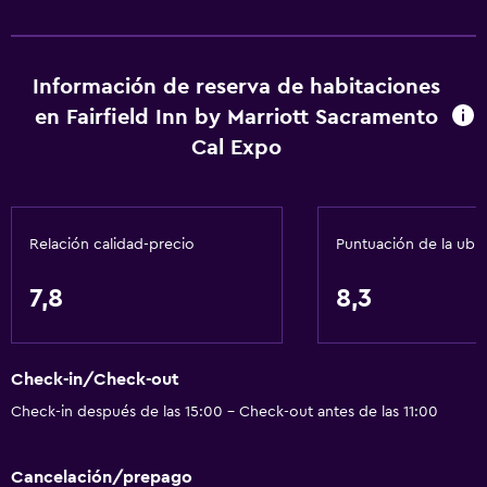
Inodoro con barras de apoyo
Áreas designadas para fumadores
Información de reserva de habitaciones
Servicios y facilidades
en Fairfield Inn by Marriott Sacramento
Salas de conferencia
Cal Expo
Cajero automático/banco
Centro de negocios
Relación calidad-precio
Puntuación de la ubi
Servicio de despertador
Instalaciones para reuniones
7,8
8,3
Minimercado en las instalaciones
Servicio de habitaciones
Check-in/Check-out
Check-out exprés
Check-in después de las 15:00 - Check-out antes de las 11:00
Recepción 24 horas
Cancelación/prepago
Servicios básicos