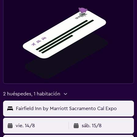
2 huéspedes, 1 habitación
Fairfield Inn by Marriott Sacramento Cal Expo
vie. 14/8
sáb. 15/8