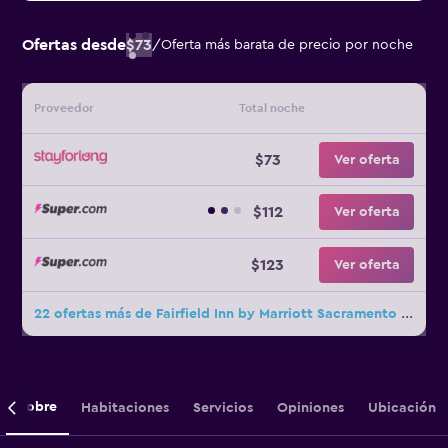
Ofertas desde
$73
/
Oferta más barata de precio por noche
Proveedor
Total noche
$73
Ver oferta
$112
Ver oferta
$123
Ver oferta
22 ofertas más de Fairfield Inn by Marriott Sacramento Cal Expo
Sobre
Habitaciones
Servicios
Opiniones
Ubicación