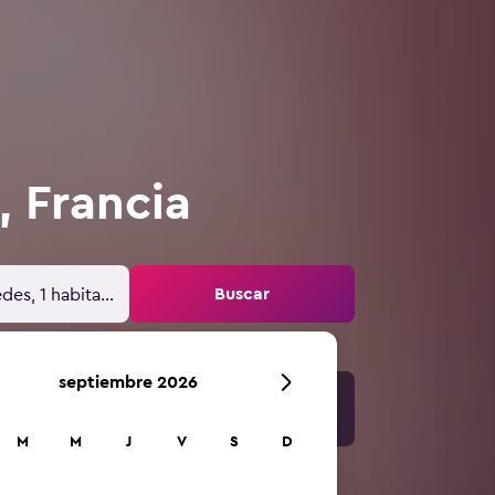
, Francia
Buscar
des, 1 habitación
septiembre 2026
M
M
J
V
S
D