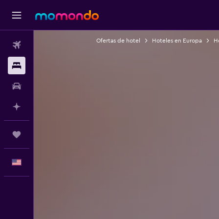
Ofertas de hotel
Hoteles en Europa
Ho
Vuelos
Alojamientos
Autos
Planifica con IA
Trips
Español