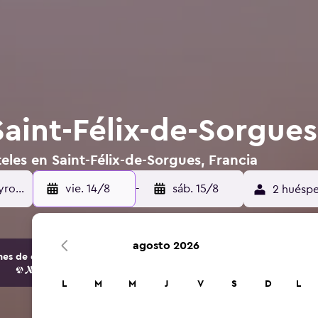
aint-Félix-de-Sorgues
eles en Saint-Félix-de-Sorgues, Francia
vie. 14/8
-
sáb. 15/8
2 huéspe
agosto 2026
s de opciones de hoteles y alojamientos.
L
M
M
J
V
S
D
L