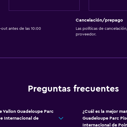
Cancelación/prepago
out antes de las 10:00
Las políticas de cancelación
General
proveedor.
Habitaciones familiares
Vista al jardín
Espacio de almacenamie
Zona de estar
Sofá
Habitaciones insonoriza
Preguntas frecuentes
Teléfono
Piso de mosaico/mármo
Le Vallon Guadeloupe Parc
¿Cuál es la mejor man
e Internacional de
Guadeloupe Parc Pis
Habitación
Internacional de Poin