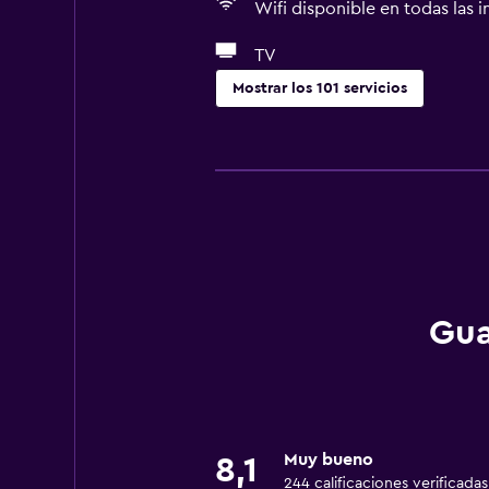
Wifi disponible en todas las i
TV
Mostrar los 101 servicios
Cocina
Copas
Utensilios de cocina
Cocina
Cocineta
Lavavajillas
Gua
Microondas
Cocina
Tetera/cafetera
Tostadora
Muy bueno
8,1
244 calificaciones verificadas
Nevera