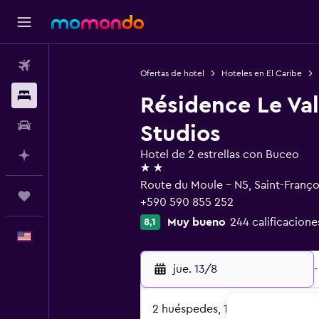
Vuelos
Ofertas de hotel
Hoteles en El Caribe
Alojamientos
Résidence Le Va
Autos
Studios
Hotel de 2 estrellas con Buceo
Planifica con IA
2 estrellas
Route du Moule - N5, Saint-Franço
Trips
+590 590 855 252
Muy bueno
244 calificacione
8,1
Español
jue. 13/8
-
2 huéspedes, 1 habitación