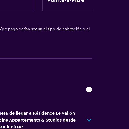
Pointe-à-Pitre
/prepago varían según el tipo de habitación y el
nto
das
l
era de llegar a Résidence Le Vallon
cine Appartements & Studios desde
te-à-Pitre?