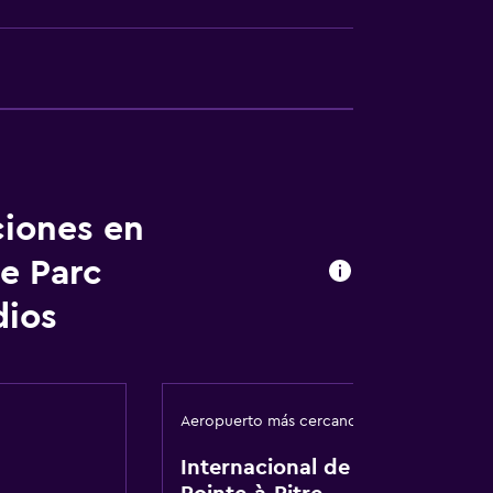
apoyo
ibles por escaleras
las instalaciones
ciones en
e Parc
dios
Aeropuerto más cercano
Internacional de