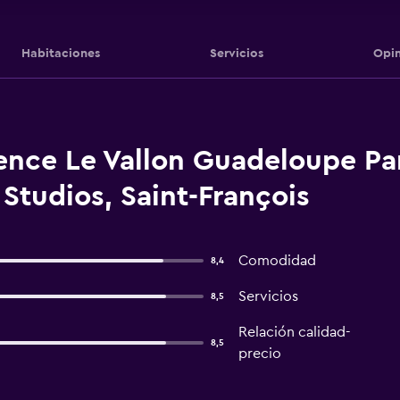
Habitaciones
Servicios
Opin
ence Le Vallon Guadeloupe Par
Studios, Saint-François
Comodidad
8,4
Servicios
8,5
Relación calidad-
8,5
precio