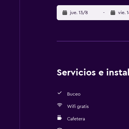
jue. 13/8
-
vie. 
Servicios e inst
Buceo
Wifi gratis
Cafetera