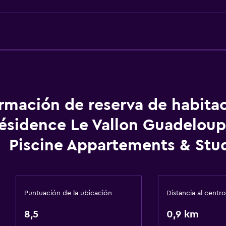
Inodoro con barras de 
Plantas superiores acces
Servicios básicos
Wifi disponible en todas 
Internet
ormación de reserva de habita
Extinguidor
ésidence Le Vallon Guadeloup
Alarma de humo
Aire acondicionado
Piscine Appartements & Stu
Wifi gratis
Ropa de cama
Toallas
Puntuación de la ubicación
Distancia al centro
Papeleras
8,5
0,9 km