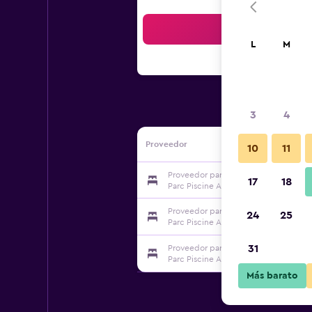
Bus
L
M
3
4
Proveedor
10
11
Proveedor para Résidence Le Vallon
17
18
Parc Piscine Appartements & Studios
Proveedor para Résidence Le Vallon
24
25
Parc Piscine Appartements & Studios
31
Proveedor para Résidence Le Vallon
Parc Piscine Appartements & Studios
Más barato