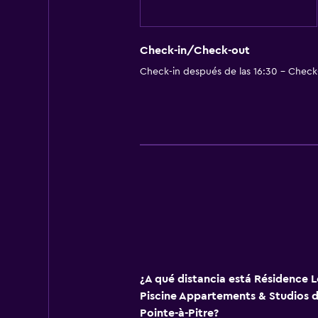
Windsurf
Senderismo
Check-in/Check-out
Check-in después de las 16:30 - Check-
Baño
Inodoro con cisterna alta
Secador de pelo
Baño privado
Inodoro adaptado
Ducha
Aseo
Papel higiénico
Ducha italiana
¿A qué distancia está Résidence 
Piscine Appartements & Studios d
Aire libre
Pointe-à-Pitre?