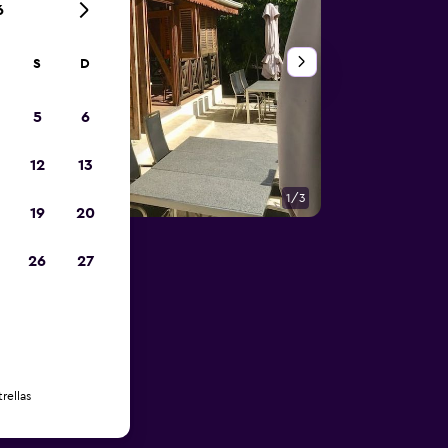
6
S
D
5
6
12
13
1/3
Otros
19
20
26
27
rellas