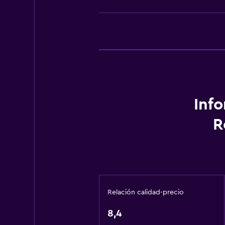
Cafetera
Comedor
Actividades
Pesca
Golf
Inf
Canotaje
R
Ciclismo
Submarinismo
Buceo
Buceo
Clases de cocina
Relación calidad-precio
Paseos a caballo
8,4
Ping pong