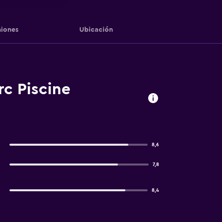
iones
Ubicación
c Piscine
8,6
7,8
8,4