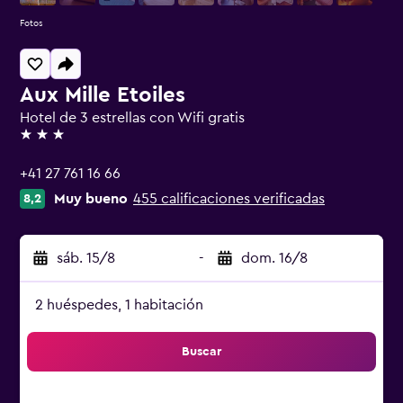
Fotos
Aux Mille Etoiles
Hotel de 3 estrellas con Wifi gratis
3 estrellas
+41 27 761 16 66
Muy bueno
455 calificaciones verificadas
8,2
sáb. 15/8
-
dom. 16/8
2 huéspedes, 1 habitación
Buscar