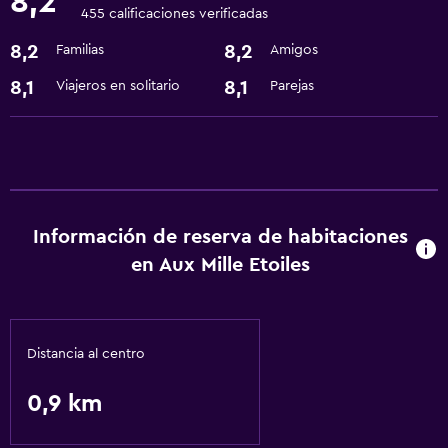
8,2
455 calificaciones verificadas
Lavandería
8,2
8,2
Familias
Amigos
Lavandería
8,1
8,1
Viajeros en solitario
Parejas
Comedor
Minibar
Actividades
Senderismo
Información de reserva de habitaciones
en Aux Mille Etoiles
General
Espacio de almacenamiento
Distancia al centro
Salud y seguridad
0,9 km
Caja fuerte