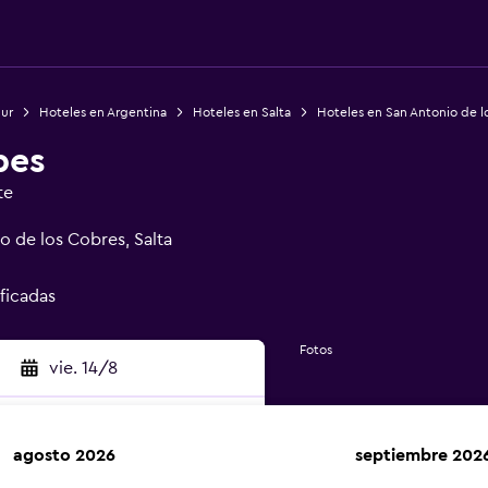
Sur
Hoteles en Argentina
Hoteles en Salta
Hoteles en San Antonio de l
bes
te
o de los Cobres, Salta
ificadas
Fotos
vie. 14/8
agosto 2026
septiembre 202