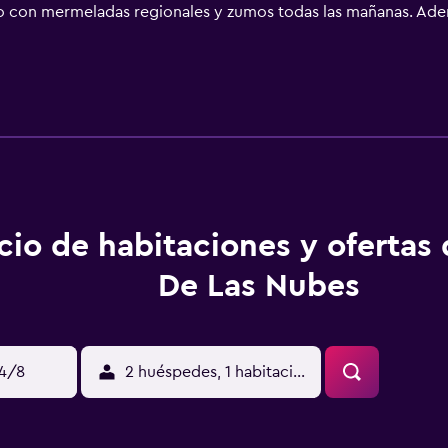
con mermeladas regionales y zumos todas las mañanas. Además
io de los Cobres están a 300 metros y la iglesia, a 5 calles de
cio de habitaciones y ofertas
De Las Nubes
14/8
2 huéspedes, 1 habitación