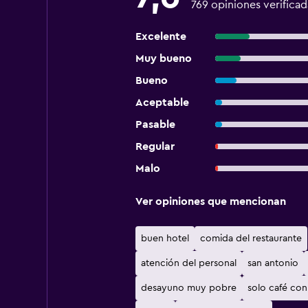
769 opiniones verificad
Excelente
Muy bueno
Bueno
Aceptable
Pasable
Regular
Malo
Ver opiniones que mencionan
buen hotel
comida del restaurante
atención del personal
san antonio
desayuno muy pobre
solo café con