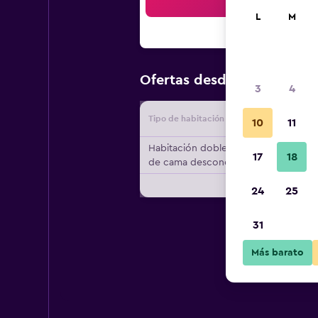
Bus
L
M
$144
Ofertas desde
/
Oferta m
3
4
Tipo de habitación
Proveedo
10
11
Habitación doble, tipo
17
18
de cama desconocido
24
25
31
Más barato