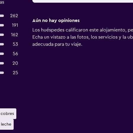
as
262
Aún no hay opiniones
191
Los huéspedes calificaron este alojamiento, p
162
Echa un vistazo a las fotos, los servicios y la u
53
adecuada para tu viaje.
56
20
25
cobres
 leche