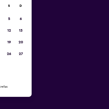
S
D
5
6
12
13
19
20
26
27
rellas