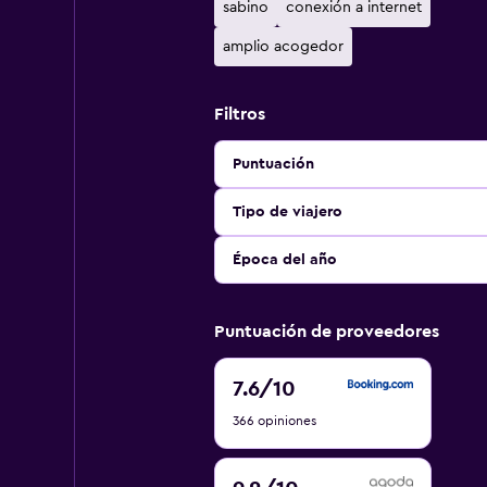
sabino
conexión a internet
amplio acogedor
Filtros
Puntuación
Tipo de viajero
Época del año
Puntuación de proveedores
7.6
7.6
/10
de
366 opiniones
10
9.2