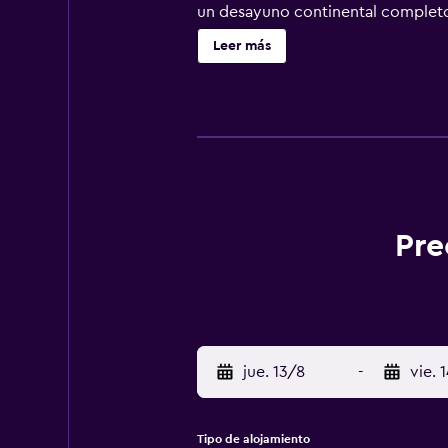
un desayuno continental completo 
artesanía y el mercado de San Anton
Leer más
Pre
jue. 13/8
-
vie. 
Tipo de alojamiento