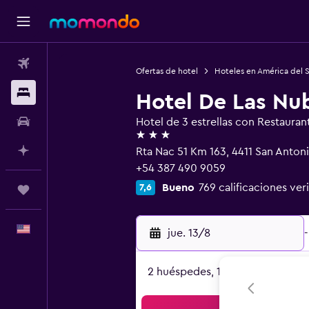
Vuelos
Ofertas de hotel
Hoteles en América del 
Alojamientos
Hotel De Las Nu
Autos
Hotel de 3 estrellas con Restauran
3 estrellas
Planifica con IA
Rta Nac 51 Km 163, 4411 San Antoni
+54 387 490 9059
Bueno
769 calificaciones ver
7,6
Trips
Español
jue. 13/8
-
2 huéspedes, 1 habitación