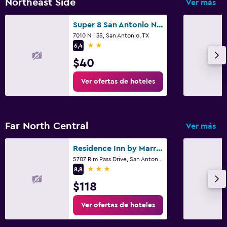
Northeast Side
Ver más
Super 8 San Antonio Northeast
7010 N I 35, San Antonio, TX
2 estrellas
6,4
$40
Ver ofertas de hoteles
Far North Central
Ver más
Residence Inn by Marriott San Antonio Six Flags at The RIM
5707 Rim Pass Drive, San Antonio, TX
3 estrellas
8,8
$118
Ver ofertas de hoteles