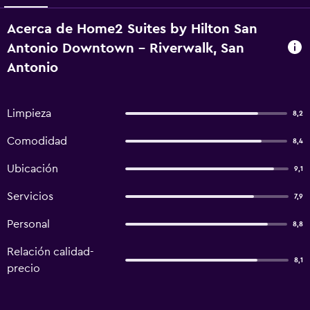
Acerca de Home2 Suites by Hilton San
Antonio Downtown - Riverwalk, San
Antonio
Limpieza
8,2
Comodidad
8,4
Ubicación
9,1
Servicios
7,9
Personal
8,8
Relación calidad-
8,1
precio