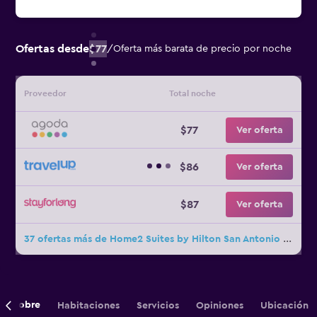
Ofertas desde
$77
/
Oferta más barata de precio por noche
Proveedor
Total noche
$77
Ver oferta
$86
Ver oferta
$87
Ver oferta
37 ofertas más de Home2 Suites by Hilton San Antonio Downtown - Riverwalk
Sobre
Habitaciones
Servicios
Opiniones
Ubicación