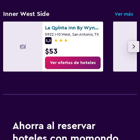
Inner West Side
Ver más
La Quinta Inn By Wyndham Ih-10 West San Antonio Tx
5922 I-10 West, San Antonio, TX
3 estrellas
5,3
$53
Ver ofertas de hoteles
Ahorra al reservar
hoteles con momondo