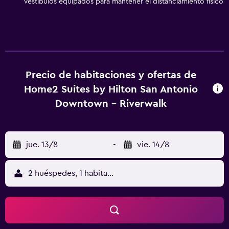
Vestíbulos equipados para mantener el distanciamiento físico
personas de negocios incluyen escritorio y teléfono; se
ofrecen llamadas locales gratuitas (pueden existir
restricciones). Es posible solicitar juegos de cama
hipoalergénicos, cambio de toallas y cambio de sábanas.
Se ofrece servicio de limpieza a petición. Los servicios de
ocio y esparcimiento en este hotel incluyen una piscina
Precio de habitaciones y ofertas de
cubierta y centro de bienestar. No se permite la entrada a
Home2 Suites by Hilton San Antonio
la piscina y al gimnasio de niños menores de 18 años sin la
Downtown - Riverwalk
supervisión de un adulto.
jue. 13/8
-
vie. 14/8
2 huéspedes, 1 habitación