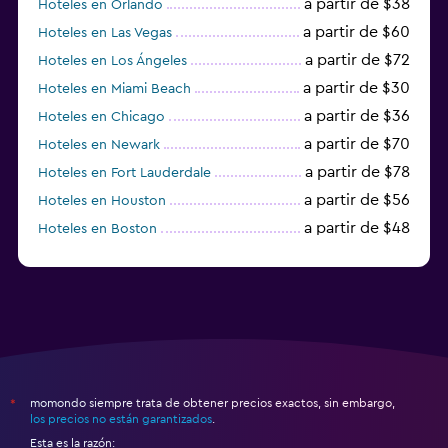
a partir de $38
Hoteles en Orlando
a partir de $60
Hoteles en Las Vegas
a partir de $72
Hoteles en Los Ángeles
a partir de $30
Hoteles en Miami Beach
a partir de $36
Hoteles en Chicago
a partir de $70
Hoteles en Newark
a partir de $78
Hoteles en Fort Lauderdale
a partir de $56
Hoteles en Houston
a partir de $48
Hoteles en Boston
a partir de $71
Hoteles en Tampa
momondo siempre trata de obtener precios exactos, sin embargo,
*
los precios no están garantizados
.
Esta es la razón: