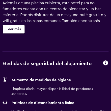
Además de una piscina cubierta, este hotel para no
fumadores cuenta con un centro de bienestar y un bar-
cafetería. Podrás disfrutar de un desayuno bufé gratuito y
wifi gratis en las zonas comunes. También encontrarás
aparcamiento con asistencia, una zona para conferencias y
Leer más
lavandería. Se ofrece un servicio de limpieza a petición.
Home2 Suites by Hilton San Antonio Downtown -
Riverwalk, TX ofrece 128 alojamientos con cafetera y
tetera y secador de pelo. Estos alojamientos con muebles
diferentes disponen de una zona de estar separada e
incluyen sofá cama de doble. Se ofrece una televisión de
Medidas de seguridad del alojamiento
pantalla plana de 42 pulgadas con canales por satélite de
suscripción. En este hotel de 3 estrellas, los alojamientos
Aumento de medidas de higiene
incluyen cocina básica con frigorífico/congelador grande,
microondas, utensilios de cocina y lavavajillas. Los baños
Limpieza diaria, mayor disponibilidad de productos
están equipados con ducha y bañera combinadas y
sanitarios.
artículos de higiene personal gratuitos. Este hotel en San
Políticas de distanciamiento físico
Antonio ofrece acceso a Internet wifi gratis con una
velocidad de 25 Mbps o más. Los servicios para las