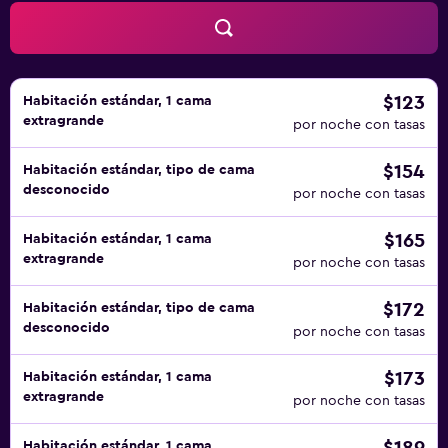
un adulto. No se permite la entrada al hidromasaje a
huéspedes menores de 18 años. Se pueden practicar las
actividades de ocio y esparcimiento que se indican más
abajo en las instalaciones o cerca del alojamiento (es
posible que se aplique un recargo).
$123
Habitación estándar, 1 cama
extragrande
por noche con tasas
$154
Habitación estándar, tipo de cama
desconocido
por noche con tasas
$165
Habitación estándar, 1 cama
extragrande
por noche con tasas
$172
Habitación estándar, tipo de cama
desconocido
por noche con tasas
$173
Habitación estándar, 1 cama
extragrande
por noche con tasas
Habitación estándar, 1 cama