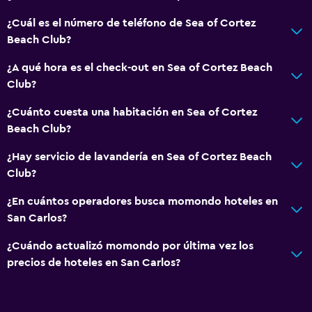
Restaurante
¿Cuál es el número de teléfono de Sea of Cortez
Bar/lounge
Beach Club?
¿A qué hora es el check-out en Sea of Cortez Beach
Servicios y facilidades
Club?
Cambio de divisas
¿Cuánto cuesta una habitación en Sea of Cortez
Recepción 24 horas
Beach Club?
¿Hay servicio de lavandería en Sea of Cortez Beach
Accesibilidad y adecuación
Club?
Ascensor
¿En cuántos operadores busca momondo hoteles en
San Carlos?
Baño
Secador de pelo
¿Cuándo actualizó momondo por última vez los
precios de hoteles en San Carlos?
Aire libre
Terraza