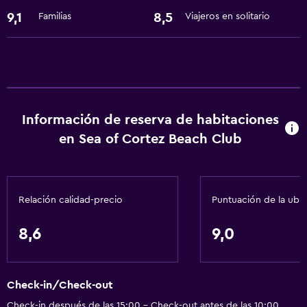
Windsurf
9,1
8,5
Familias
Viajeros en solitario
Submarinismo
Buceo
Cocina
Nevera
Información de reserva de habitaciones
Cafetera
en Sea of Cortez Beach Club
Microondas
Cocina
Relación calidad-precio
Puntuación de la ubi
Sistema de entretenimiento
8,6
9,0
TV por cable o vía satélite
Biblioteca
Reproductor de DVD
Check-in/Check-out
Check-in después de las 15:00 - Check-out antes de las 10:00