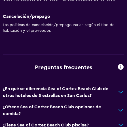
Lavandería
Lavandería
Cancelación/prepago
Servicios de lavandería/tintorería
Las políticas de cancelación/prepago varían según el tipo de
habitación y el proveedor.
Plancha y tabla de planchar
Servicios básicos
Internet
Aire acondicionado
Preguntas frecuentes
Artículos de aseo gratis
¿En qué se diferencia Sea of Cortez Beach Club de
Piscina y spa
otros hoteles de 3 estrellas en San Carlos?
Bañera de hidromasaje
¿Ofrece Sea of Cortez Beach Club opciones de
Piscina al aire libre
comida?
Comedor
¿Tiene Sea of Cortez Beach Club piscina?