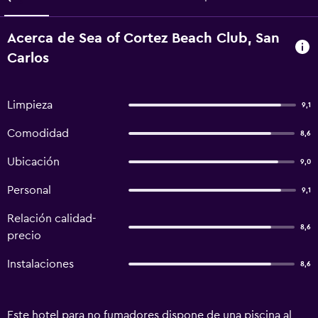
Acerca de Sea of Cortez Beach Club, San
Carlos
Limpieza
9,1
Comodidad
8,6
Ubicación
9,0
Personal
9,1
Relación calidad-
8,6
precio
Instalaciones
8,6
Este hotel para no fumadores dispone de una piscina al