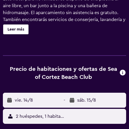
aire libre, un bar junto a la piscina y una bañera de
hidromasaje. El aparcamiento sin asistencia es gratuito.
También encontrarás servicios de conserjería, lavandería y
servicio de recepción 24 horas. No se ofrece servicio de
Leer más
limpieza. Sea of Cortez Beach Club ofrece 44 alojamientos
con aire acondicionado, con acceso por pasillos
exteriores y reproductor de DVD y caja fuerte. Las
habitaciones disponen de balcón. Los huéspedes pueden
utilizar los siguientes servicios disponibles en las
habitaciones: frigorífico, microondas y cafetera y tetera.
Precio de habitaciones y ofertas de Sea
Los baños están equipados con ducha y bañera
of Cortez Beach Club
combinadas, artículos de higiene personal gratuitos y
secador de pelo. Se ofrece televisión por satélite. Los
servicios para las personas de negocios incluyen teléfono
vie. 14/8
-
sáb. 15/8
con llamadas locales gratuitas (pueden existir
restricciones). En el alojamiento hay piscina al aire libre y
bañera de hidromasaje. No se permite la entrada a la
2 huéspedes, 1 habitación
piscina de niños menores de 9 años sin la supervisión de