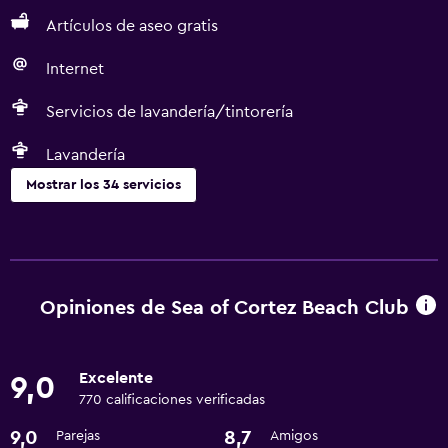
Artículos de aseo gratis
Internet
Servicios de lavandería/tintorería
Lavandería
Mostrar los 34 servicios
Actividades
Observación de ballenas
Paseos a caballo
Opiniones de Sea of Cortez Beach Club
Ecoturismo
Acceso a la playa
Excelente
9,0
Bicicletas
770 calificaciones verificadas
Pesca
9,0
8,7
Parejas
Amigos