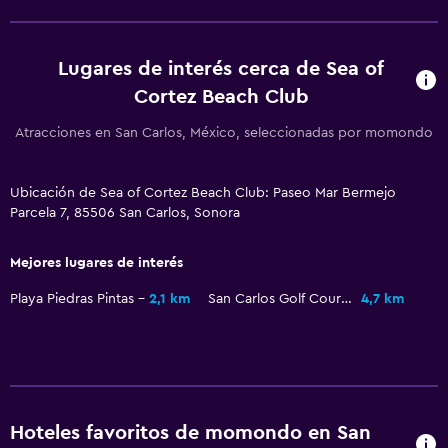
General
Lugares de interés cerca de Sea of
Posibilidad de habitaciones conectadas
Cortez Beach Club
Atracciones en San Carlos, México, seleccionadas por momondo
Salud y seguridad
Caja fuerte
Ubicación de Sea of Cortez Beach Club: Paseo Mar Bermejo
Parcela 7, 85506 San Carlos, Sonora
Ideal para familias
Parque infantil
Mejores lugares de interés
Playa Piedras Pintas
2,1 km
San Carlos Golf Course
4,7 km
Hoteles favoritos de momondo en San