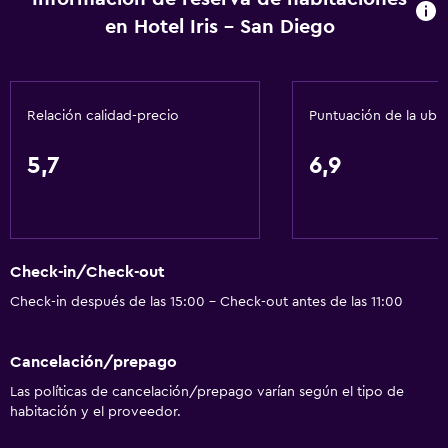
en Hotel Iris - San Diego
Gel de ducha
Aire acondicionado
Papeleras
Relación calidad-precio
Puntuación de la ubi
Accesibilidad y adecuación
5,7
6,9
Unidad ubicada en la planta baja
Unidad accesible para personas en silla de ruedas
Mascotas permitidas bajo consulta (pueden aplicar cargos
extra)
Check-in/Check-out
Accesibilidad
Check-in después de las 15:00 - Check-out antes de las 11:00
Estacionamiento accesible
Cancelación/prepago
Para no fumadores
Las políticas de cancelación/prepago varían según el tipo de
Inodoro con barras de apoyo
habitación y el proveedor.
Plantas superiores accesibles por escaleras