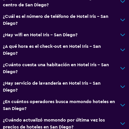
centro de San Diego?
Comedor
¿Cuál es el número de teléfono de Hotel Iris - San
Cocina
Diego?
Cocineta
¿Hay wifi en Hotel Iris - San Diego?
Servicios y facilidades
¿A qué hora es el check-out en Hotel Iris - San
Cajero automático/banco
Diego?
Servicio de despertador
¿Cuánto cuesta una habitación en Hotel Iris - San
Acceso con llave
Diego?
Acceso con tarjeta
¿Hay servicio de lavandería en Hotel Iris - San
Check-out exprés
Diego?
Recepción 24 horas
¿En cuántos operadores busca momondo hoteles en
San Diego?
Piscina y spa
¿Cuándo actualizó momondo por última vez los
Piscina climatizada
precios de hoteles en San Diego?