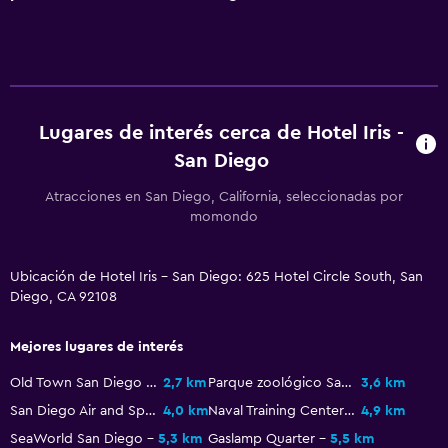
Spa
Bañera de hidromasaje
Piscina al aire libre
Lugares de interés cerca de Hotel Iris -
Sistema de entretenimiento
San Diego
Radio
Atracciones en San Diego, California, seleccionadas por
TV de pantalla plana
momondo
TV por cable o vía satélite
TV
Ubicación de Hotel Iris - San Diego: 625 Hotel Circle South, San
Diego, CA 92108
Actividades
Mejores lugares de interés
Zoológico
Bicicletas
Old Town San Diego State Historic Park
2,7 km
Parque zoológico San Diego
3,6 km
San Diego Air and Space Museum
4,0 km
Naval Training Center San Diego
4,9 km
Golf
SeaWorld San Diego
5,3 km
Gaslamp Quarter
5,5 km
Windsurf