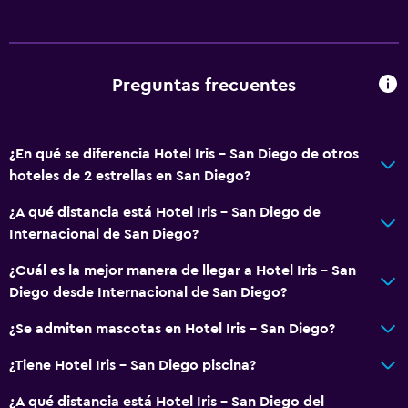
Áreas designadas para fumadores
Baño
Preguntas frecuentes
Ducha
Tina de baño
Bañera de hidromasaje
¿En qué se diferencia Hotel Iris - San Diego de otros
hoteles de 2 estrellas en San Diego?
Secador de pelo
Aseo
¿A qué distancia está Hotel Iris - San Diego de
Internacional de San Diego?
Papel higiénico
Baño privado
¿Cuál es la mejor manera de llegar a Hotel Iris - San
Diego desde Internacional de San Diego?
Cocina
¿Se admiten mascotas en Hotel Iris - San Diego?
Microondas
¿Tiene Hotel Iris - San Diego piscina?
Cocina
¿A qué distancia está Hotel Iris - San Diego del
Nevera