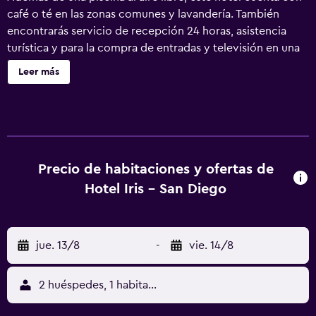
café o té en las zonas comunes y lavandería. También
encontrarás servicio de recepción 24 horas, asistencia
turística y para la compra de entradas y televisión en una
zona común. Se ofrece un servicio de limpieza a petición.
Leer más
Hotel Iris - San Diego ofrece 79 alojamientos, con acceso
por pasillos exteriores y artículos de higiene personal
gratuitos y cortinas opacas. Se ofrece una televisión LCD
de 50 pulgadas con canales por cable de suscripción. Las
habitaciones disponen de baño parcialmente abierto. Los
baños están equipados con ducha y bañera combinadas.
Precio de habitaciones y ofertas de
Se ofrece servicio de limpieza a petición. Los servicios de
Hotel Iris - San Diego
ocio y esparcimiento en este hotel incluyen una piscina al
aire libre. Se pueden practicar las actividades de ocio y
esparcimiento que se indican más abajo en las
jue. 13/8
-
vie. 14/8
instalaciones o cerca del alojamiento (es posible que se
aplique un recargo).
2 huéspedes, 1 habitación