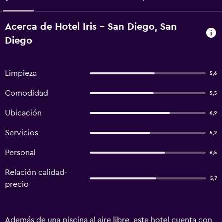
Acerca de Hotel Iris - San Diego, San
Diego
Limpieza
5,6
Comodidad
5,5
Ubicación
6,9
Servicios
5,2
Personal
6,5
Relación calidad-
5,7
precio
Además de una piscina al aire libre, este hotel cuenta con