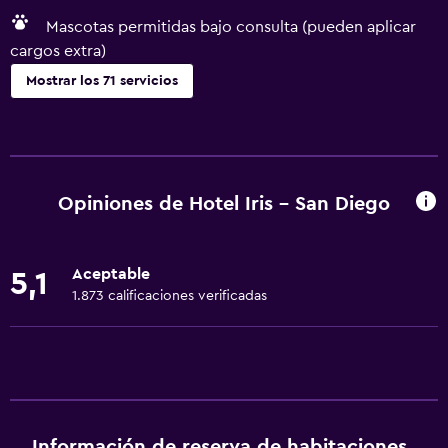
Mascotas permitidas bajo consulta (pueden aplicar
cargos extra)
Mostrar los 71 servicios
Servicios básicos
Wifi gratis
Wifi disponible en todas las instalaciones
Opiniones de Hotel Iris - San Diego
Internet
Ropa de cama
Aceptable
5,1
Toallas
1.873 calificaciones verificadas
Extinguidor
Artículos de aseo gratis
Champú
Alarma de humo
Información de reserva de habitaciones
Calefacción