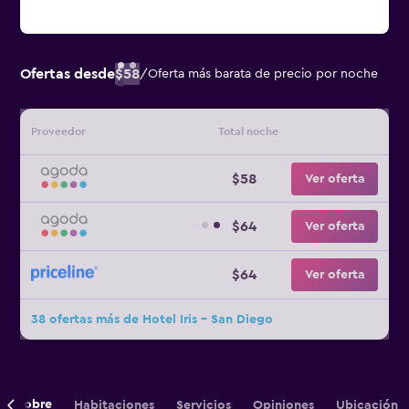
Ofertas desde
$58
/
Oferta más barata de precio por noche
Proveedor
Total noche
$58
Ver oferta
$64
Ver oferta
$64
Ver oferta
38 ofertas más de Hotel Iris - San Diego
Sobre
Habitaciones
Servicios
Opiniones
Ubicación