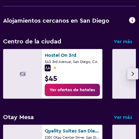
Carga de vehículos eléctricos
Estacionamiento gratuito
Alojamientos cercanos en San Diego
Estacionamiento privado
Lavandería
Centro de la ciudad
Ver más
Lavandería
Hostel On 3rd
Servicios de lavandería/tintorería
542 3rd Avenue, San Diego, CA
1 estrella
7,4
Habitación
$45
Perchero
Ver ofertas de hoteles
Armario o clóset
Aire libre
Otay Mesa
Ver más
Sillas de playa
Quality Suites San Diego Otay Mesa
2351 Otay Center Drive, San Diego, CA