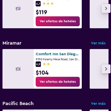
Zona de trabajo
3 estrellas
6,7
Fax/fotocopiadora
$119
Ver ofertas de hoteles
Comedor
Mesa de comedor
Miramar
Ver más
Comfort Inn San Diego Miramar
9350 Kearny Mesa Road, San Diego, CA
2 estrellas
6,9
$104
Ver ofertas de hoteles
Pacific Beach
Ver más