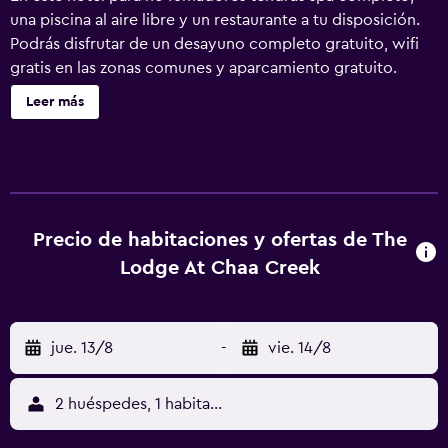
una piscina al aire libre y un restaurante a tu disposición.
Podrás disfrutar de un desayuno completo gratuito, wifi
gratis en las zonas comunes y aparcamiento gratuito.
También encontrarás un bar o lounge, un centro de
Leer más
conferencias y una bañera de hidromasaje. The Lodge at
Chaa Creek ofrece 28 alojamientos con caja fuerte y
botella de agua gratuita. Las habitaciones disponen de
balcón o patio. Estos alojamientos con mobiliario y
decoración diferentes disponen de escritorio. Los
huéspedes pueden navegar por la web gracias a nuestro
Precio de habitaciones y ofertas de The
acceso a Internet wifi gratis. Los baños están equipados
Lodge At Chaa Creek
con ducha, albornoces, artículos de higiene personal
gratuitos y secador de pelo. Las habitaciones también
incluyen cafetera y tetera y ventilador de techo. Es
jue. 13/8
-
vie. 14/8
posible solicitar masajes en la habitación y tabla de
planchar con plancha. Se ofrece servicio nocturno de
descubierta y servicio de limpieza todos los días. En el
2 huéspedes, 1 habitación
alojamiento hay piscina al aire libre, piscina infantil y